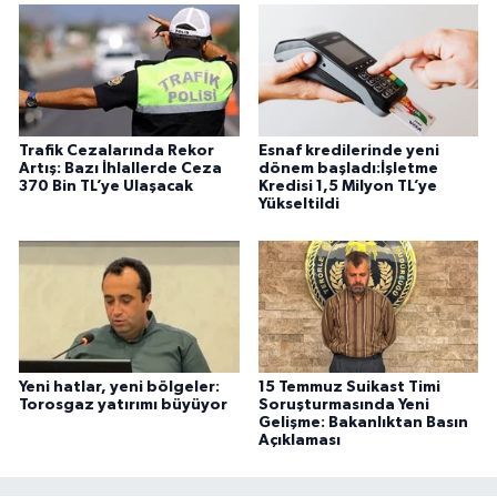
Trafik Cezalarında Rekor
Esnaf kredilerinde yeni
Artış: Bazı İhlallerde Ceza
dönem başladı:İşletme
370 Bin TL’ye Ulaşacak
Kredisi 1,5 Milyon TL’ye
Yükseltildi
Yeni hatlar, yeni bölgeler:
15 Temmuz Suikast Timi
Torosgaz yatırımı büyüyor
Soruşturmasında Yeni
Gelişme: Bakanlıktan Basın
Açıklaması