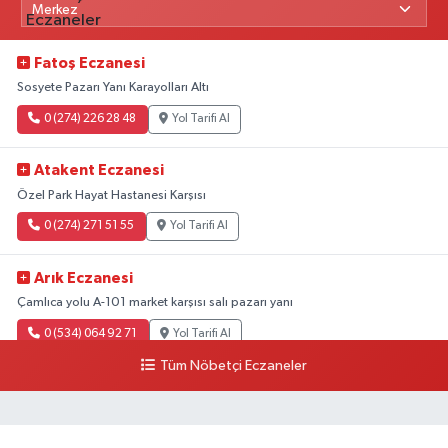
Fatoş Eczanesi
Sosyete Pazarı Yanı Karayolları Altı
0 (274) 226 28 48
Yol Tarifi Al
Atakent Eczanesi
Özel Park Hayat Hastanesi Karşısı
0 (274) 271 51 55
Yol Tarifi Al
Arık Eczanesi
Çamlıca yolu A-101 market karşısı salı pazarı yanı
0 (534) 064 92 71
Yol Tarifi Al
Tüm Nöbetçi Eczaneler