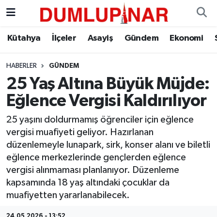
Asayiş
Kütahya Hava Durumu
Kütahya
İlçeler
Asayiş
Gündem
Ekonomi
Diğer
Kütahya Trafik Yoğunluk Haritası
HABERLER
GÜNDEM
25 Yaş Altına Büyük Müjde:
Dünya
Süper Lig Puan Durumu ve Fikstür
Eğlence Vergisi Kaldırılıyor
Eğitim
Tüm Manşetler
25 yaşını doldurmamış öğrenciler için eğlence
vergisi muafiyeti geliyor. Hazırlanan
Ekonomi
Son Dakika Haberleri
düzenlemeyle lunapark, sirk, konser alanı ve biletli
eğlence merkezlerinde gençlerden eğlence
Eleman
Haber Arşivi
vergisi alınmaması planlanıyor. Düzenleme
kapsamında 18 yaş altındaki çocuklar da
Emlak
muafiyetten yararlanabilecek.
Gündem
24.05.2026 - 13:52