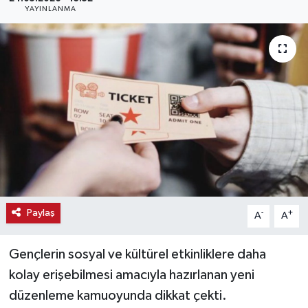
YAYINLANMA
Haber
Haber İlanlar
Kültür-Sanat
Magazin
Resmi İlanlar
Sağlık
Paylaş
-
+
A
A
Seri İlan
Gençlerin sosyal ve kültürel etkinliklere daha
Siyaset
kolay erişebilmesi amacıyla hazırlanan yeni
düzenleme kamuoyunda dikkat çekti.
Spor