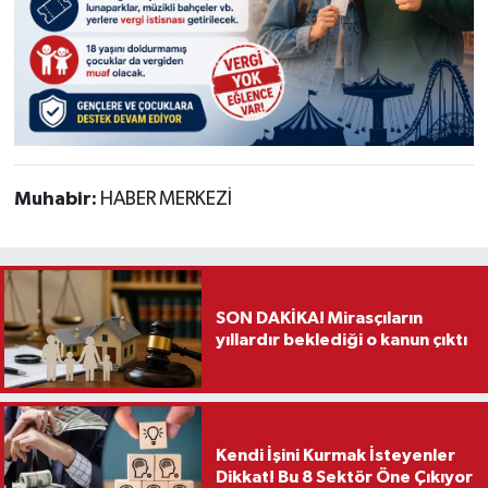
Muhabir:
HABER MERKEZİ
SON DAKİKA! Mirasçıların
yıllardır beklediği o kanun çıktı
Kendi İşini Kurmak İsteyenler
Dikkat! Bu 8 Sektör Öne Çıkıyor