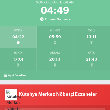
SONRAKI VAKTE KALAN
04:48
Güneş Namazı
İMSAK
GÜNEŞ
ÖĞLE
04:22
05:59
13:11
İKINDI
AKŞAM
YATSI
17:01
20:13
21:43
Aylık Vakitler
Kütahya Merkez Nöbetçi Eczaneler