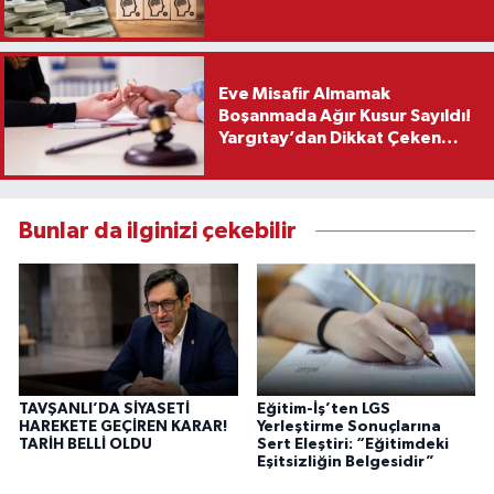
Eve Misafir Almamak
Boşanmada Ağır Kusur Sayıldı!
Yargıtay’dan Dikkat Çeken
Karar
Bunlar da ilginizi çekebilir
TAVŞANLI’DA SİYASETİ
Eğitim-İş’ten LGS
HAREKETE GEÇİREN KARAR!
Yerleştirme Sonuçlarına
TARİH BELLİ OLDU
Sert Eleştiri: “Eğitimdeki
Eşitsizliğin Belgesidir”