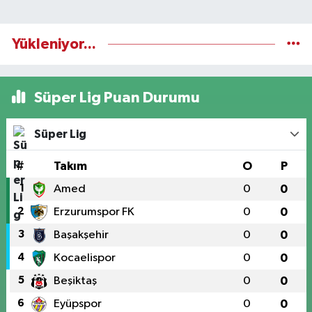
Yükleniyor...
Süper Lig Puan Durumu
Süper Lig
#
Takım
O
P
1
Amed
0
0
2
Erzurumspor FK
0
0
3
Başakşehir
0
0
4
Kocaelispor
0
0
5
Beşiktaş
0
0
6
Eyüpspor
0
0