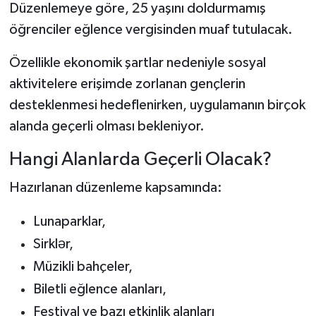
Düzenlemeye göre, 25 yaşını doldurmamış
öğrenciler eğlence vergisinden muaf tutulacak.
Teknoloji
Özellikle ekonomik şartlar nedeniyle sosyal
Vasıta
aktivitelere erişimde zorlanan gençlerin
desteklenmesi hedeflenirken, uygulamanın birçok
Vefat Haberleri
alanda geçerli olması bekleniyor.
Yaşam
Hangi Alanlarda Geçerli Olacak?
Hazırlanan düzenleme kapsamında:
Lunaparklar,
Sirklər,
Müzikli bahçeler,
Biletli eğlence alanları,
Festival ve bazı etkinlik alanları