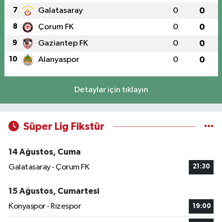
7
Galatasaray
0
0
8
Çorum FK
0
0
9
Gaziantep FK
0
0
10
Alanyaspor
0
0
Detaylar için tıklayın
Süper Lig Fikstür
14 Ağustos, Cuma
Galatasaray - Çorum FK
21:30
15 Ağustos, Cumartesi
Konyaspor - Rizespor
19:00