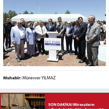
Muhabir:
Münevver YILMAZ
SON DAKİKA! Mirasçıların