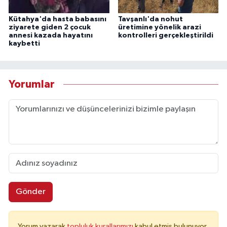
Kütahya'da hasta babasını
Tavşanlı'da nohut
ziyarete giden 2 çocuk
üretimine yönelik arazi
annesi kazada hayatını
kontrolleri gerçekleştirildi
kaybetti
Yorumlar
Gönder
Yorum yazarak
topluluk kurallarımızı
kabul etmiş bulunuyor