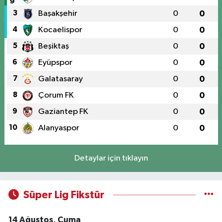
3
Başakşehir
0
0
4
Kocaelispor
0
0
5
Beşiktaş
0
0
6
Eyüpspor
0
0
7
Galatasaray
0
0
8
Çorum FK
0
0
9
Gaziantep FK
0
0
10
Alanyaspor
0
0
Detaylar için tıklayın
Süper Lig Fikstür
14 Ağustos, Cuma