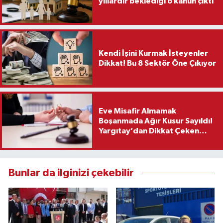
yıllardır beklediği o kanun çıktı
Kendi İşini Kurmak İsteyenler
Dikkat! Bu 8 Sektör Öne Çıkıyor
Eve Misafir Almamak
Boşanmada Ağır Kusur Sayıldı!
Yargıtay’dan Dikkat Çeken
Karar
Bunlar da ilginizi çekebilir