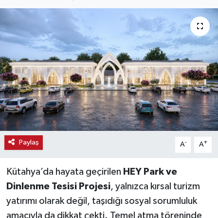
Haber
Haber İlanlar
Kültür-Sanat
Magazin
Resmi İlanlar
Sağlık
Paylaş
-
+
A
A
Seri İlan
Kütahya’da hayata geçirilen
HEY Park ve
Dinlenme Tesisi Projesi
, yalnızca kırsal turizm
Siyaset
yatırımı olarak değil, taşıdığı sosyal sorumluluk
amacıyla da dikkat çekti. Temel atma töreninde
Spor