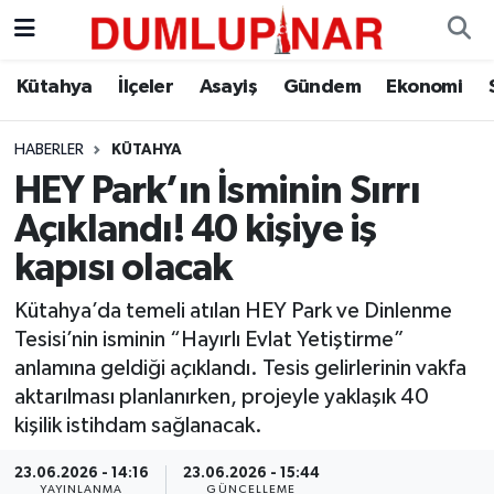
Asayiş
Kütahya Hava Durumu
Kütahya
İlçeler
Asayiş
Gündem
Ekonomi
Diğer
Kütahya Trafik Yoğunluk Haritası
HABERLER
KÜTAHYA
HEY Park’ın İsminin Sırrı
Dünya
Süper Lig Puan Durumu ve Fikstür
Açıklandı! 40 kişiye iş
Eğitim
Tüm Manşetler
kapısı olacak
Ekonomi
Son Dakika Haberleri
Kütahya’da temeli atılan HEY Park ve Dinlenme
Tesisi’nin isminin “Hayırlı Evlat Yetiştirme”
Eleman
Haber Arşivi
anlamına geldiği açıklandı. Tesis gelirlerinin vakfa
aktarılması planlanırken, projeyle yaklaşık 40
Emlak
kişilik istihdam sağlanacak.
23.06.2026 - 14:16
23.06.2026 - 15:44
Gündem
YAYINLANMA
GÜNCELLEME