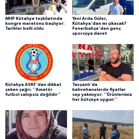
MHP Kütahya teşkilatında
Yeni Arda Güler,
kongre maratonu başlıyor:
Kütahya'dan mı çıkacak?
Tarihler belli oldu
Fenerbahçe'den genç
sporcuya davet
Kütahya ASKF'dan dikkat
Tavşanlı'da
çeken çağrı: ''Amatör
kahvehanelerde fiyatlar
futbol sahipsiz değildir''
cep yakmıyor: ''Ürünlerimiz
her bütçeye uygun''