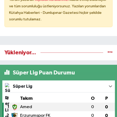
ve tüm sorumluluğu üstleniyorsunuz. Yazılan yorumlardan
Kütahya Haberleri - Dumlupınar Gazetesi hiçbir şekilde
sorumlu tutulamaz.
Yükleniyor...
Süper Lig Puan Durumu
Süper Lig
#
Takım
O
P
1
Amed
0
0
2
Erzurumspor FK
0
0