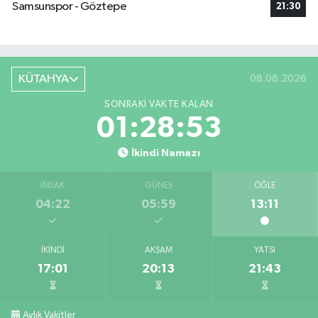
Samsunspor - Göztepe
21:30
KÜTAHYA
08.08.2026
SONRAKI VAKTE KALAN
01:28:52
İkindi Namazı
İMSAK
GÜNEŞ
ÖĞLE
04:22
05:59
13:11
İKINDI
AKŞAM
YATSI
17:01
20:13
21:43
Aylık Vakitler