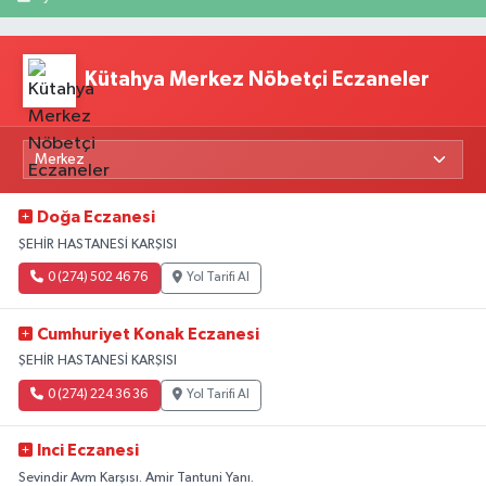
Kütahya Merkez Nöbetçi Eczaneler
Doğa Eczanesi
ŞEHİR HASTANESİ KARŞISI
0 (274) 502 46 76
Yol Tarifi Al
Cumhuriyet Konak Eczanesi
ŞEHİR HASTANESİ KARŞISI
0 (274) 224 36 36
Yol Tarifi Al
Inci Eczanesi
Sevindir Avm Karşısı. Amir Tantuni Yanı.