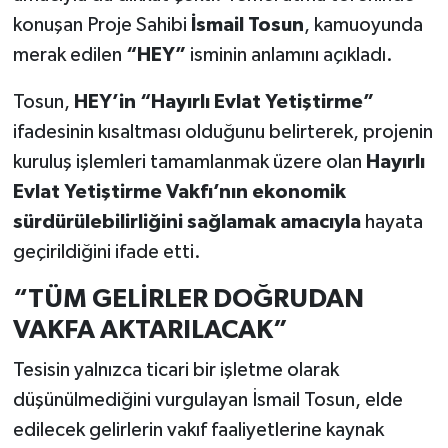
konuşan Proje Sahibi
İsmail Tosun
, kamuoyunda
Teknoloji
merak edilen
“HEY”
isminin anlamını açıkladı.
Vasıta
Tosun,
HEY’in “Hayırlı Evlat Yetiştirme”
ifadesinin kısaltması olduğunu belirterek, projenin
Vefat Haberleri
kuruluş işlemleri tamamlanmak üzere olan
Hayırlı
Evlat Yetiştirme Vakfı’nın ekonomik
Yaşam
sürdürülebilirliğini sağlamak amacıyla
hayata
geçirildiğini ifade etti.
“TÜM GELİRLER DOĞRUDAN
VAKFA AKTARILACAK”
Tesisin yalnızca ticari bir işletme olarak
düşünülmediğini vurgulayan İsmail Tosun, elde
edilecek gelirlerin vakıf faaliyetlerine kaynak