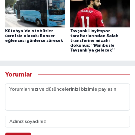
Kütahya'da otobüsler
Tavşanlı Linyitspor
ücretsiz olacak: Konser
taraftarlarından Salah
eğlencesi günlerce sürecek
transferine mizahi
dokunuş: ''Minibüsle
Tavşanlı'ya gelecek''
Yorumlar