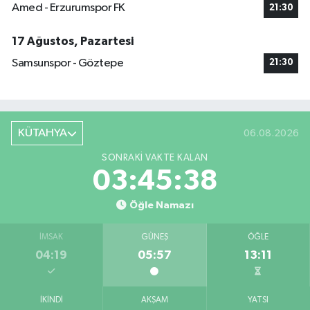
Amed - Erzurumspor FK
21:30
17 Ağustos, Pazartesi
Samsunspor - Göztepe
21:30
KÜTAHYA
06.08.2026
SONRAKI VAKTE KALAN
03:45:37
Öğle Namazı
İMSAK
GÜNEŞ
ÖĞLE
04:19
05:57
13:11
İKINDI
AKŞAM
YATSI