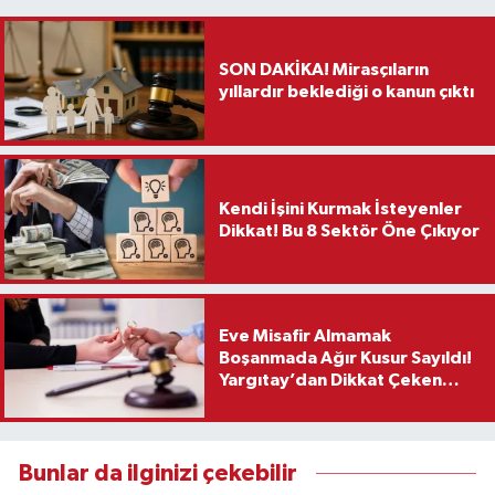
SON DAKİKA! Mirasçıların
yıllardır beklediği o kanun çıktı
Kendi İşini Kurmak İsteyenler
Dikkat! Bu 8 Sektör Öne Çıkıyor
Eve Misafir Almamak
Boşanmada Ağır Kusur Sayıldı!
Yargıtay’dan Dikkat Çeken
Karar
Bunlar da ilginizi çekebilir