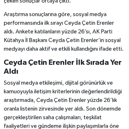
çeken sonuçlar ortaya çıktı.
Teknoloji
Araştırma sonuçlarına göre, sosyal medya
performansında ilk sırayı Ceyda Çetin Erenler
Vasıta
aldı. Ankete katılanların yüzde 26’sı, AK Parti
Kütahya İl Başkanı Ceyda Çetin Erenler’in sosyal
Vefat Haberleri
medyayı daha aktif ve etkili kullandığını ifade etti.
Yaşam
Ceyda Çetin Erenler İlk Sırada Yer
Aldı
Sosyal medya etkileşimi, dijital görünürlük ve
kamuoyuyla iletişim kriterlerinin değerlendirildiği
araştırmada, Ceyda Çetin Erenler yüzde 26’lık
oranla listenin zirvesinde yer aldı. Son dönemde
gerçekleştirilen saha çalışmaları, teşkilat
faaliyetleri ve gündeme ilişkin paylaşımlarla öne