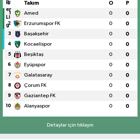
#
Takım
O
P
1
Amed
0
0
2
Erzurumspor FK
0
0
3
Başakşehir
0
0
4
Kocaelispor
0
0
5
Beşiktaş
0
0
6
Eyüpspor
0
0
7
Galatasaray
0
0
8
Çorum FK
0
0
9
Gaziantep FK
0
0
10
Alanyaspor
0
0
Detaylar için tıklayın