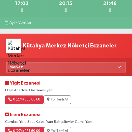
17:02
20:15
21:46
Aylık Vakitler
Kütahya Merkez Nöbetçi Eczaneler
Yiğit Eczanesi
Özel Anadolu Hastanesi yanı
0 (274) 333 06 60
Yol Tarifi Al
Irem Eczanesi
Çamlıca Yolu Saat Kulesi Yanı Bahçelievler Camii Yanı
0 (274) 231 69 09
Yol Tarifi Al