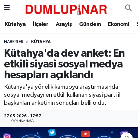
Asayiş
Kütahya Hava Durumu
Kütahya
İlçeler
Asayiş
Gündem
Ekonomi
Diğer
Kütahya Trafik Yoğunluk Haritası
HABERLER
KÜTAHYA
Kütahya'da dev anket: En
Dünya
Süper Lig Puan Durumu ve Fikstür
etkili siyasi sosyal medya
Eğitim
Tüm Manşetler
hesapları açıklandı
Ekonomi
Son Dakika Haberleri
Kütahya'ya yönelik kamuoyu araştırmasında
sosyal medyayı en etkili kullanan siyasi parti il
Eleman
Haber Arşivi
başkanları anketinin sonuçları belli oldu.
27.05.2026 - 17:57
Emlak
YAYINLANMA
Gündem