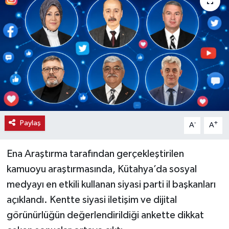
Haber
Haber İlanlar
Kültür-Sanat
Magazin
Resmi İlanlar
Paylaş
-
+
A
A
Sağlık
Ena Araştırma tarafından gerçekleştirilen
kamuoyu araştırmasında, Kütahya’da sosyal
Seri İlan
medyayı en etkili kullanan siyasi parti il başkanları
açıklandı. Kentte siyasi iletişim ve dijital
Siyaset
görünürlüğün değerlendirildiği ankette dikkat
Spor