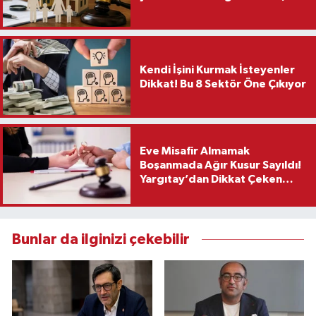
Kendi İşini Kurmak İsteyenler
Dikkat! Bu 8 Sektör Öne Çıkıyor
Eve Misafir Almamak
Boşanmada Ağır Kusur Sayıldı!
Yargıtay’dan Dikkat Çeken
Karar
Bunlar da ilginizi çekebilir