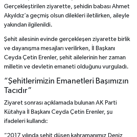
Gerçekleştirilen ziyarette, şehidin babası Ahmet
Teknoloji
Akyıldız’a geçmiş olsun dilekleri iletilirken, aileyle
yakından ilgilenildi.
Vasıta
Şehit ailesinin evinde gerçekleşen ziyarette birlik
Vefat Haberleri
ve dayanışma mesajları verilirken, İl Başkanı
Ceyda Çetin Erenler, şehit ailelerinin her zaman
Yaşam
milletin ve devletin emaneti olduğunu vurguladı.
“Şehitlerimizin Emanetleri Başımızın
Tacıdır”
Ziyaret sonrası açıklamada bulunan AK Parti
Kütahya İl Başkanı Ceyda Çetin Erenler, şu
ifadeleri kullandı:
“2017 yılında şehit düşen kahramanımız Deniz