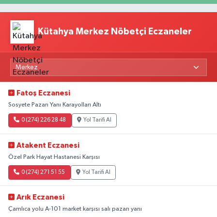
Kütahya Merkez Nöbetçi Eczaneler
Fatoş Eczanesi
Sosyete Pazarı Yanı Karayolları Altı
0 (274) 226 28 48
Yol Tarifi Al
Atakent Eczanesi
Özel Park Hayat Hastanesi Karşısı
0 (274) 271 51 55
Yol Tarifi Al
Arık Eczanesi
Çamlıca yolu A-101 market karşısı salı pazarı yanı