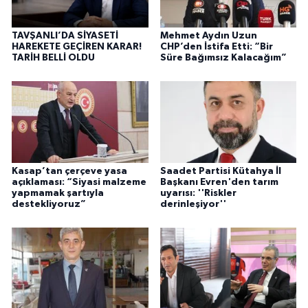
TAVŞANLI’DA SİYASETİ
Mehmet Aydın Uzun
HAREKETE GEÇİREN KARAR!
CHP’den İstifa Etti: “Bir
TARİH BELLİ OLDU
Süre Bağımsız Kalacağım”
Kasap’tan çerçeve yasa
Saadet Partisi Kütahya İl
açıklaması: “Siyasi malzeme
Başkanı Evren'den tarım
yapmamak şartıyla
uyarısı: ''Riskler
destekliyoruz”
derinleşiyor''