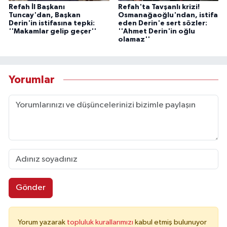
Refah İl Başkanı
Refah'ta Tavşanlı krizi!
Tuncay'dan, Başkan
Osmanağaoğlu'ndan, istifa
Derin'in istifasına tepki:
eden Derin'e sert sözler:
''Makamlar gelip geçer''
''Ahmet Derin'in oğlu
olamaz''
Yorumlar
Gönder
Yorum yazarak
topluluk kurallarımızı
kabul etmiş bulunuyor