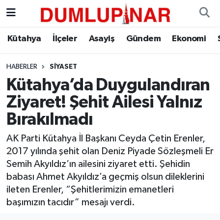
Asayiş
Kütahya Hava Durumu
Kütahya
İlçeler
Asayiş
Gündem
Ekonomi
Diğer
Kütahya Trafik Yoğunluk Haritası
HABERLER
SIYASET
Kütahya’da Duygulandıran
Dünya
Süper Lig Puan Durumu ve Fikstür
Ziyaret! Şehit Ailesi Yalnız
Eğitim
Tüm Manşetler
Bırakılmadı
Ekonomi
Son Dakika Haberleri
AK Parti Kütahya İl Başkanı Ceyda Çetin Erenler,
2017 yılında şehit olan Deniz Piyade Sözleşmeli Er
Eleman
Haber Arşivi
Semih Akyıldız’ın ailesini ziyaret etti. Şehidin
babası Ahmet Akyıldız’a geçmiş olsun dileklerini
Emlak
ileten Erenler, “Şehitlerimizin emanetleri
başımızın tacıdır” mesajı verdi.
Gündem