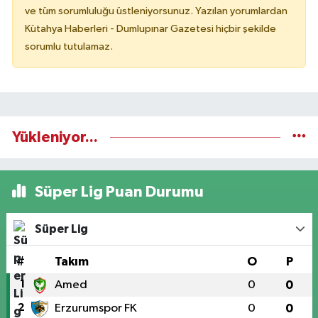
ve tüm sorumluluğu üstleniyorsunuz. Yazılan yorumlardan
Kütahya Haberleri - Dumlupınar Gazetesi hiçbir şekilde
sorumlu tutulamaz.
Yükleniyor...
Süper Lig Puan Durumu
Süper Lig
#
Takım
O
P
1
Amed
0
0
2
Erzurumspor FK
0
0