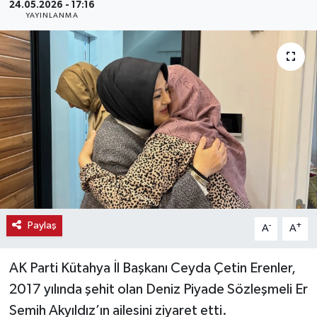
24.05.2026 - 17:16
YAYINLANMA
Haber
Haber İlanlar
Kültür-Sanat
Magazin
Resmi İlanlar
Sağlık
Paylaş
-
+
A
A
Seri İlan
AK Parti Kütahya İl Başkanı Ceyda Çetin Erenler,
Siyaset
2017 yılında şehit olan Deniz Piyade Sözleşmeli Er
Semih Akyıldız’ın ailesini ziyaret etti.
Spor