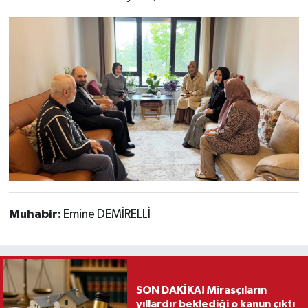
Muhabir:
Emine DEMİRELLİ
SON DAKİKA! Mirasçıların
yıllardır beklediği o kanun çıktı