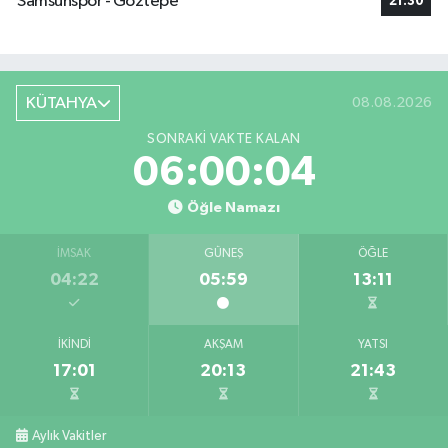
Samsunspor - Göztepe
21:30
KÜTAHYA
08.08.2026
SONRAKI VAKTE KALAN
06:00:03
Öğle Namazı
İMSAK
GÜNEŞ
ÖĞLE
04:22
05:59
13:11
İKINDI
AKŞAM
YATSI
17:01
20:13
21:43
Aylık Vakitler