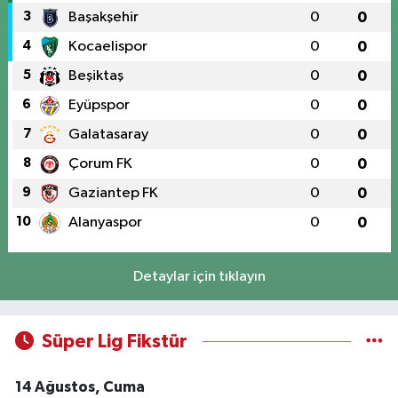
3
Başakşehir
0
0
4
Kocaelispor
0
0
5
Beşiktaş
0
0
6
Eyüpspor
0
0
7
Galatasaray
0
0
8
Çorum FK
0
0
9
Gaziantep FK
0
0
10
Alanyaspor
0
0
Detaylar için tıklayın
Süper Lig Fikstür
14 Ağustos, Cuma