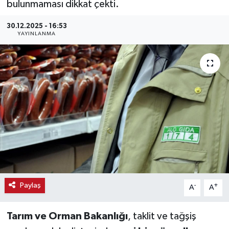
bulunmaması dikkat çekti.
Haber
30.12.2025 - 16:53
YAYINLANMA
Haber İlanlar
Kültür-Sanat
Magazin
Resmi İlanlar
Sağlık
Seri İlan
Paylaş
-
+
A
A
Siyaset
Tarım ve Orman Bakanlığı
, taklit ve tağşiş
Spor