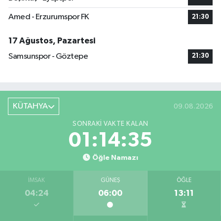
Amed - Erzurumspor FK
21:30
17 Ağustos, Pazartesi
Samsunspor - Göztepe
21:30
KÜTAHYA
09.08.2026
SONRAKI VAKTE KALAN
01:14:34
Öğle Namazı
İMSAK
GÜNEŞ
ÖĞLE
04:24
06:00
13:11