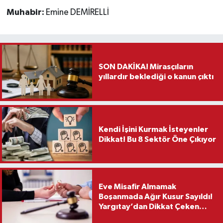
Muhabir:
Emine DEMİRELLİ
SON DAKİKA! Mirasçıların
yıllardır beklediği o kanun çıktı
Kendi İşini Kurmak İsteyenler
Dikkat! Bu 8 Sektör Öne Çıkıyor
Eve Misafir Almamak
Boşanmada Ağır Kusur Sayıldı!
Yargıtay’dan Dikkat Çeken
Karar