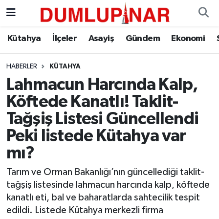
Asayiş
Kütahya Hava Durumu
Kütahya
İlçeler
Asayiş
Gündem
Ekonomi
Diğer
Kütahya Trafik Yoğunluk Haritası
HABERLER
KÜTAHYA
Lahmacun Harcında Kalp,
Dünya
Süper Lig Puan Durumu ve Fikstür
Köftede Kanatlı! Taklit-
Eğitim
Tüm Manşetler
Tağşiş Listesi Güncellendi
Peki listede Kütahya var
Ekonomi
Son Dakika Haberleri
mı?
Eleman
Haber Arşivi
Tarım ve Orman Bakanlığı’nın güncellediği taklit-
tağşiş listesinde lahmacun harcında kalp, köftede
Emlak
kanatlı eti, bal ve baharatlarda sahtecilik tespit
edildi. Listede Kütahya merkezli firma
Gündem