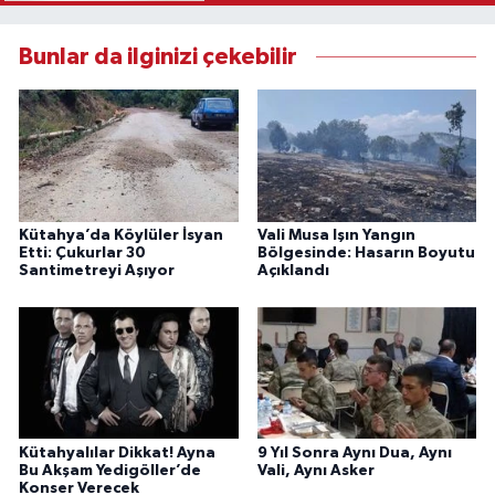
Bunlar da ilginizi çekebilir
Kütahya’da Köylüler İsyan
Vali Musa Işın Yangın
Etti: Çukurlar 30
Bölgesinde: Hasarın Boyutu
Santimetreyi Aşıyor
Açıklandı
Kütahyalılar Dikkat! Ayna
9 Yıl Sonra Aynı Dua, Aynı
Bu Akşam Yedigöller’de
Vali, Aynı Asker
Konser Verecek