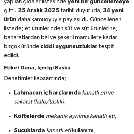
yapılan gıdalar listesinde
yeni bir güncellemeye
gitti.
25 Aralık 2025
tarihli duyuruda,
34 yeni
Teknoloji
ürün
daha kamuoyuyla paylaşıldı. Güncellenen
listede; et ürünlerinden süt ve süt ürünlerine,
Vasıta
baharatlardan bal ve şekerli mamullere kadar
Vefat Haberleri
birçok üründe
ciddi uygunsuzluklar
tespit
edildi.
Yaşam
Etiket Dana, İçeriği Başka
Denetimler kapsamında;
Lahmacun iç harçlarında
kanatlı eti
ve
sakatat (kalp/taşlık)
,
Köftelerde
mekanik ayrılmış kanatlı eti
,
Sucuklarda
kanatlı eti
kullanımı,