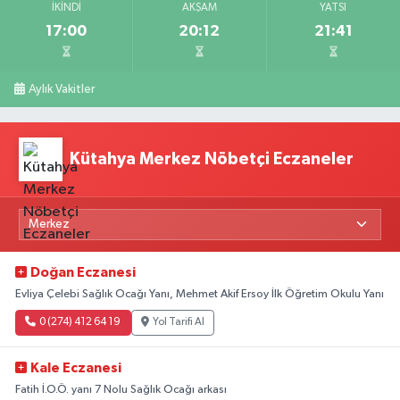
İKINDI
AKŞAM
YATSI
17:00
20:12
21:41
Aylık Vakitler
Kütahya Merkez Nöbetçi Eczaneler
Doğan Eczanesi
Evliya Çelebi Sağlık Ocağı Yanı, Mehmet Akif Ersoy İlk Öğretim Okulu Yanı
0 (274) 412 64 19
Yol Tarifi Al
Kale Eczanesi
Fatih İ.O.Ö. yanı 7 Nolu Sağlık Ocağı arkası