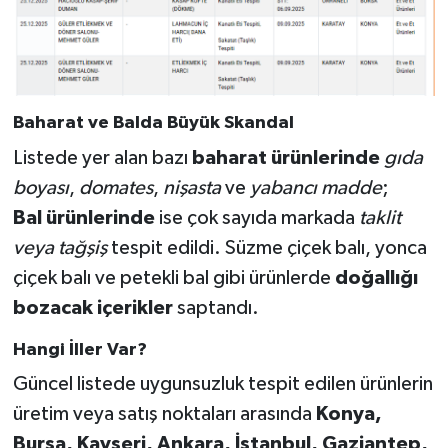
Baharat ve Balda Büyük Skandal
Listede yer alan bazı
baharat ürünlerinde
gıda
boyası
,
domates
,
nişasta
ve
yabancı madde
;
Bal ürünlerinde
ise çok sayıda markada
taklit
veya tağşiş
tespit edildi. Süzme çiçek balı, yonca
çiçek balı ve petekli bal gibi ürünlerde
doğallığı
bozacak içerikler
saptandı.
Hangi İller Var?
Güncel listede uygunsuzluk tespit edilen ürünlerin
üretim veya satış noktaları arasında
Konya,
Bursa, Kayseri, Ankara, İstanbul, Gaziantep,