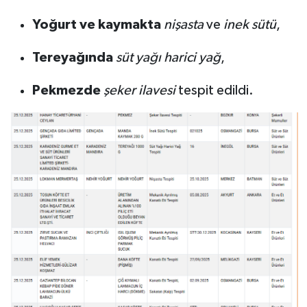
Yoğurt ve kaymakta
nişasta
ve
inek sütü
,
Tereyağında
süt yağı harici yağ
,
Pekmezde
şeker ilavesi
tespit edildi.