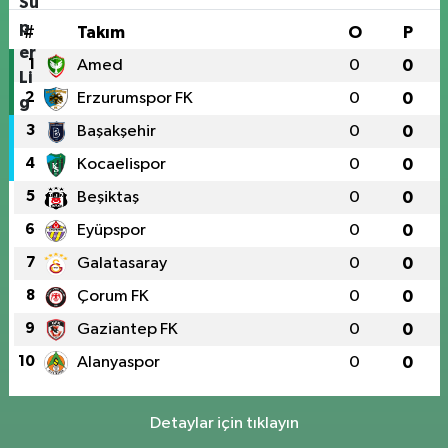
#
Takım
O
P
1
Amed
0
0
2
Erzurumspor FK
0
0
3
Başakşehir
0
0
4
Kocaelispor
0
0
5
Beşiktaş
0
0
6
Eyüpspor
0
0
7
Galatasaray
0
0
8
Çorum FK
0
0
9
Gaziantep FK
0
0
10
Alanyaspor
0
0
Detaylar için tıklayın