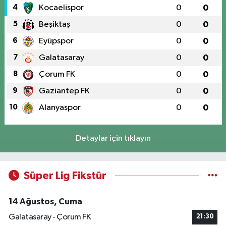
4
Kocaelispor
0
0
5
Beşiktaş
0
0
6
Eyüpspor
0
0
7
Galatasaray
0
0
8
Çorum FK
0
0
9
Gaziantep FK
0
0
10
Alanyaspor
0
0
Detaylar için tıklayın
Süper Lig Fikstür
14 Ağustos, Cuma
Galatasaray - Çorum FK
21:30