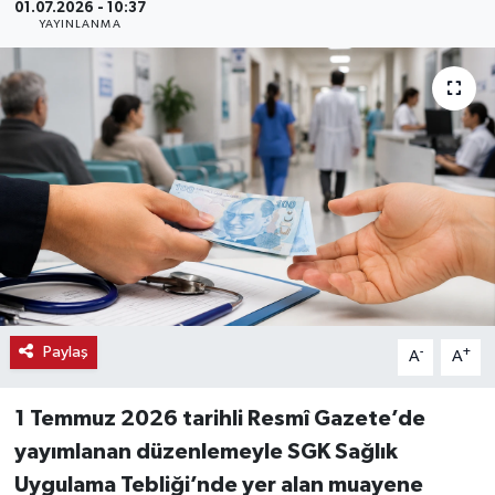
01.07.2026 - 10:37
YAYINLANMA
Haber
Haber İlanlar
Kültür-Sanat
Magazin
Resmi İlanlar
Sağlık
Paylaş
-
+
A
A
Seri İlan
1 Temmuz 2026 tarihli Resmî Gazete’de
Siyaset
yayımlanan düzenlemeyle SGK Sağlık
Uygulama Tebliği’nde yer alan muayene
Spor