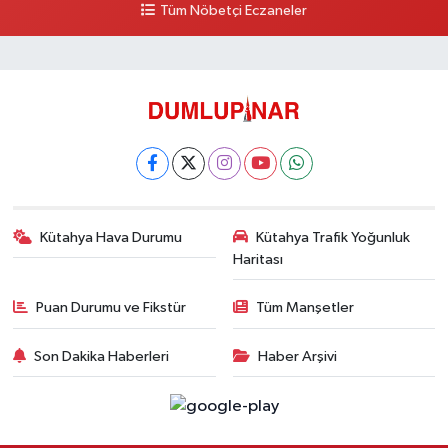
Tüm Nöbetçi Eczaneler
0 (534) 064 92 71
Yol Tarifi Al
Kütahya Hava Durumu
Kütahya Trafik Yoğunluk
Haritası
Puan Durumu ve Fikstür
Tüm Manşetler
Son Dakika Haberleri
Haber Arşivi