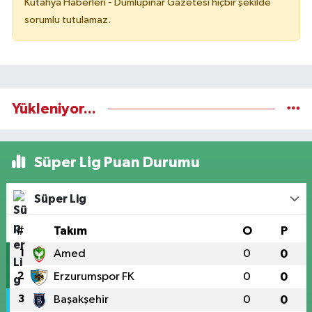
Kütahya Haberleri - Dumlupınar Gazetesi hiçbir şekilde
sorumlu tutulamaz.
Yükleniyor...
Süper Lig Puan Durumu
Süper Lig
#
Takım
O
P
1
Amed
0
0
2
Erzurumspor FK
0
0
3
Başakşehir
0
0