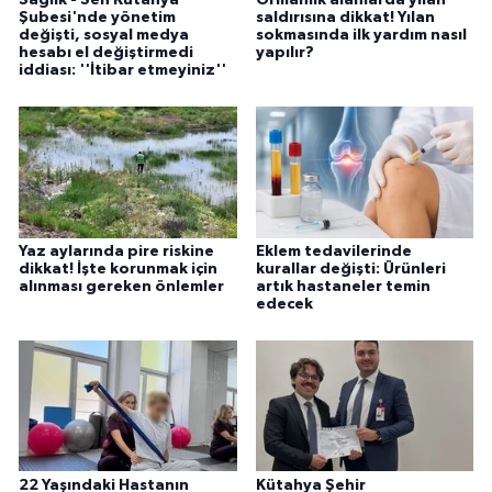
Şubesi'nde yönetim
saldırısına dikkat! Yılan
değişti, sosyal medya
sokmasında ilk yardım nasıl
hesabı el değiştirmedi
yapılır?
iddiası: ''İtibar etmeyiniz''
Yaz aylarında pire riskine
Eklem tedavilerinde
dikkat! İşte korunmak için
kurallar değişti: Ürünleri
alınması gereken önlemler
artık hastaneler temin
edecek
22 Yaşındaki Hastanın
Kütahya Şehir