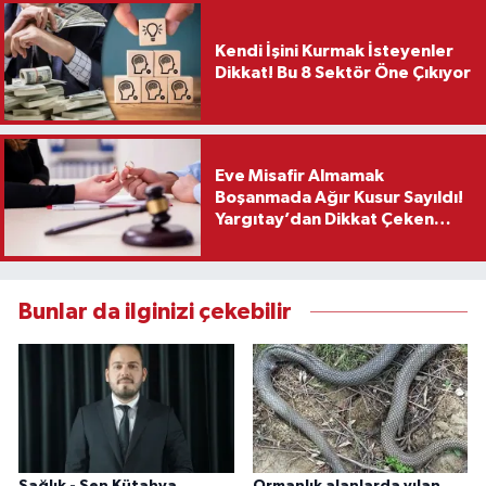
Kendi İşini Kurmak İsteyenler
Dikkat! Bu 8 Sektör Öne Çıkıyor
Eve Misafir Almamak
Boşanmada Ağır Kusur Sayıldı!
Yargıtay’dan Dikkat Çeken
Karar
Bunlar da ilginizi çekebilir
Sağlık - Sen Kütahya
Ormanlık alanlarda yılan