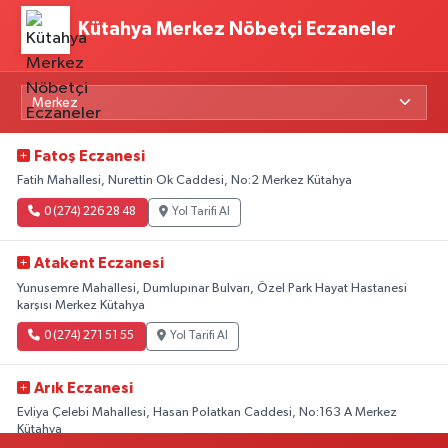
Kütahya Merkez Nöbetçi Eczaneler
Fatoş Eczanesi
Fatih Mahallesi, Nurettin Ok Caddesi, No:2 Merkez Kütahya
0 (274) 226 28 48
Yol Tarifi Al
Atakent Eczanesi
Yunusemre Mahallesi, Dumlupınar Bulvarı, Özel Park Hayat Hastanesi
karşısı Merkez Kütahya
0 (274) 271 51 55
Yol Tarifi Al
Arık Eczanesi
Evliya Çelebi Mahallesi, Hasan Polatkan Caddesi, No:163 A Merkez
Kütahya