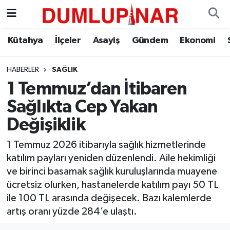
Asayiş
Kütahya Hava Durumu
Kütahya
İlçeler
Asayiş
Gündem
Ekonomi
Diğer
Kütahya Trafik Yoğunluk Haritası
HABERLER
SAĞLIK
1 Temmuz’dan İtibaren
Dünya
Süper Lig Puan Durumu ve Fikstür
Sağlıkta Cep Yakan
Eğitim
Tüm Manşetler
Değişiklik
Ekonomi
Son Dakika Haberleri
1 Temmuz 2026 itibarıyla sağlık hizmetlerinde
katılım payları yeniden düzenlendi. Aile hekimliği
Eleman
Haber Arşivi
ve birinci basamak sağlık kuruluşlarında muayene
ücretsiz olurken, hastanelerde katılım payı 50 TL
Emlak
ile 100 TL arasında değişecek. Bazı kalemlerde
artış oranı yüzde 284’e ulaştı.
Gündem