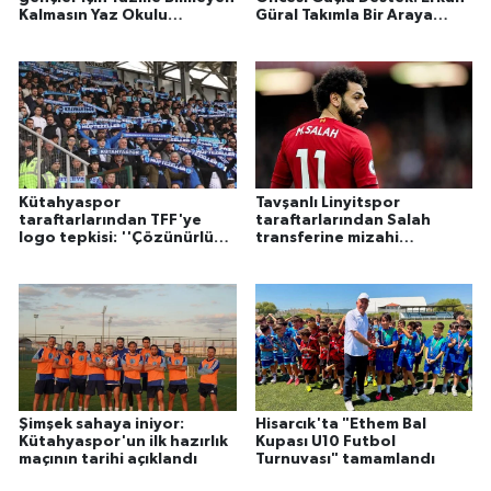
Kalmasın Yaz Okulu
Güral Takımla Bir Araya
başvuruları başladı
Geldi
Kütahyaspor
Tavşanlı Linyitspor
taraftarlarından TFF'ye
taraftarlarından Salah
logo tepkisi: ''Çözünürlüğü
transferine mizahi
düşük logo ile temsil
dokunuş: ''Minibüsle
ediliyoruz''
Tavşanlı'ya gelecek''
Şimşek sahaya iniyor:
Hisarcık'ta "Ethem Bal
Kütahyaspor'un ilk hazırlık
Kupası U10 Futbol
maçının tarihi açıklandı
Turnuvası" tamamlandı