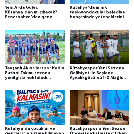
Yeni Arda Güler,
Kütahya'da minik
Kütahya'dan mı çıkacak?
taekwondocular belediye
Fenerbahçe'den genç
bahçesinde yeteneklerini
sporcuya davet
sergiledi
Tavşanlı Akıncılarspor Kadın
Kütahyaspor Yeni Sezona
Futbol Takımı sezonu
Galibiyet İle Başladı:
yenilgisiz noktaladı:
Ayvalıkgücü'nü 1-0 Mağlup
''Kütahya'da bir devrim
Etti!
başlattık''
Kütahya'da çocuklar ve
Kütahyaspor’a Yeni Sezon
gençler için Yüzme Bilmeyen
Öncesi Güçlü Destek: Erkan