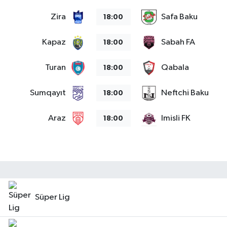
Zira
Safa Baku
18:00
Teknoloji
Kapaz
Sabah FA
18:00
Vasıta
Turan
Qabala
18:00
Vefat Haberleri
Sumqayıt
Neftchi Baku
18:00
Yaşam
Araz
Imisli FK
18:00
Süper Lig