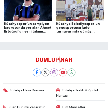
Kütahyaspor’un şampiyon
Kütahya Belediyespor'un
kadrosunda yer alan Ahmet
genç sporcusu Judo
Ertuğrul’un yeni takımı
turnuvasında gümüş
açıklandı
madalya kazandı
Kütahya Hava Durumu
Kütahya Trafik Yoğunluk
Haritası
Puan Durumu ve Fikstür
Tüm Manşetler