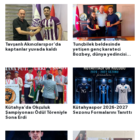
Tavşanlı Akıncılarspor'da
Tunçbilek beldesinde
kaptanlar yuvada kaldı
yetişen genç karateci
Bozbey, dünya yedincisi
oldu
Kütahya’da Okçuluk
Kütahyaspor 2026-2027
Şampiyonası Ödül Töreniyle
Sezonu Formalarını Tanıttı
Sona Erdi