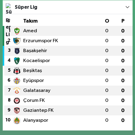
Süper Lig
#
Takım
O
P
1
Amed
0
0
2
Erzurumspor FK
0
0
3
Başakşehir
0
0
4
Kocaelispor
0
0
5
Beşiktaş
0
0
6
Eyüpspor
0
0
7
Galatasaray
0
0
8
Çorum FK
0
0
9
Gaziantep FK
0
0
10
Alanyaspor
0
0