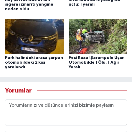
sigara izmariti yangına
uçtu: 1 yaralı
neden oldu
Park halindeki araca çarpan
Feci Kaza! Şarampole Uçan
otomobildeki 2 kişi
Otomobilde 1 Ölü, 1 Ağır
yaralandı
Yaralı
Yorumlar