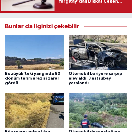
Yargıtay’dan Dikkat Çeken
Karar
Bunlar da ilginizi çekebilir
Bozüyük'teki yangında 80
Otomobil bariyere çarpıp
dönüm tarım arazisi zarar
alev aldı: 3 astsubay
gördü
yaralandı
Köy çevresinde atılan
Otomobil dere yatağına