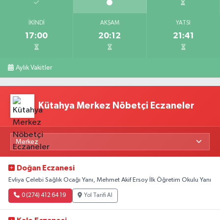
İKINDI
AKŞAM
YATSI
17:00
20:12
21:41
Aylık Vakitler
Kütahya Merkez Nöbetçi Eczaneler
Doğan Eczanesi
Evliya Çelebi Sağlık Ocağı Yanı, Mehmet Akif Ersoy İlk Öğretim Okulu Yanı
0 (274) 412 64 19
Yol Tarifi Al