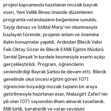
projesi kapsamında hazırlanan mozaik bayrak
Teknoloji
eseri, Yeni Valilik Binası önünde düzenlenen
programla vatandaşların beğenisine sunuldu.
Vasıta
Saygı duruşu ve İstiklal Marşı'nın okunmasıyla
başlayan törende, projenin anlam ve önemine
Vefat Haberleri
ilişkin konuşmalar yapıldı. Ardından Bilecik Valisi
Faik Oktay Sözer ile Bilecik İl Milli Eğitim Müdürü
Yaşam
Serdal Şimşek'in kurdele kesmesiyle eserin açılışı
gerçekleştirildi. Program, öğrencilerin
seslendirdiği Bayrak Şarkısı ile devam etti. Bilecik
genelinde okul öncesi eğitim gören 1071
öğrencinin boyadığı mozaik taşların bir araya
getirilmesiyle hazırlanan eser, Malazgirt Zaferi'nin
yılı olan 1071 sayısından ilham alınarak tasarlandı.
Milli birlik, beraberlik ve vatan sevgisini