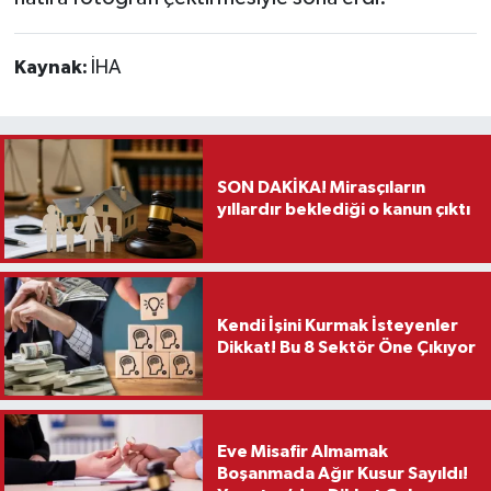
Kaynak:
İHA
SON DAKİKA! Mirasçıların
yıllardır beklediği o kanun çıktı
Kendi İşini Kurmak İsteyenler
Dikkat! Bu 8 Sektör Öne Çıkıyor
Eve Misafir Almamak
Boşanmada Ağır Kusur Sayıldı!