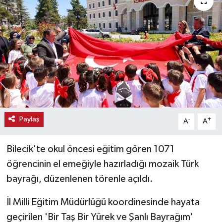
Haber
Haber İlanlar
Kültür-Sanat
Magazin
Resmi İlanlar
Paylaş
-
+
A
A
Sağlık
Bilecik'te okul öncesi eğitim gören 1071
öğrencinin el emeğiyle hazırladığı mozaik Türk
Seri İlan
bayrağı, düzenlenen törenle açıldı.
Siyaset
İl Milli Eğitim Müdürlüğü koordinesinde hayata
geçirilen 'Bir Taş Bir Yürek ve Şanlı Bayrağım'
Spor