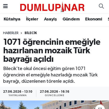
Asayiş
Kütahya Hava Durumu
Kütahya
İlçeler
Asayiş
Gündem
Ekonomi
Diğer
Kütahya Trafik Yoğunluk Haritası
HABERLER
BILECIK
1071 öğrencinin emeğiyle
Dünya
Süper Lig Puan Durumu ve Fikstür
hazırlanan mozaik Türk
Eğitim
Tüm Manşetler
bayrağı açıldı
Ekonomi
Son Dakika Haberleri
Bilecik'te okul öncesi eğitim gören 1071
öğrencinin el emeğiyle hazırladığı mozaik Türk
Eleman
Haber Arşivi
bayrağı, düzenlenen törenle açıldı.
27.06.2026 - 13:10
27.06.2026 - 16:16
Emlak
YAYINLANMA
GÜNCELLEME
Gündem