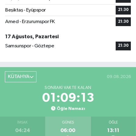
Beşiktaş - Eyüpspor
21:30
Amed - Erzurumspor FK
21:30
17 Ağustos, Pazartesi
Samsunspor - Göztepe
21:30
KÜTAHYA
09.08.2026
SONRAKI VAKTE KALAN
01:09:13
Öğle Namazı
İMSAK
GÜNEŞ
ÖĞLE
04:24
06:00
13:11