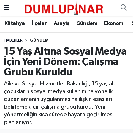
Asayiş
Kütahya Hava Durumu
Kütahya
İlçeler
Asayiş
Gündem
Ekonomi
Diğer
Kütahya Trafik Yoğunluk Haritası
HABERLER
GÜNDEM
15 Yaş Altına Sosyal Medya
Dünya
Süper Lig Puan Durumu ve Fikstür
İçin Yeni Dönem: Çalışma
Eğitim
Tüm Manşetler
Grubu Kuruldu
Ekonomi
Son Dakika Haberleri
Aile ve Sosyal Hizmetler Bakanlığı, 15 yaş altı
çocukların sosyal medya kullanımına yönelik
Eleman
Haber Arşivi
düzenlemenin uygulanmasına ilişkin esasları
belirlemek için çalışma grubu kurdu. Yeni
Emlak
yönetmeliğin kısa sürede hayata geçirilmesi
planlanıyor.
Gündem