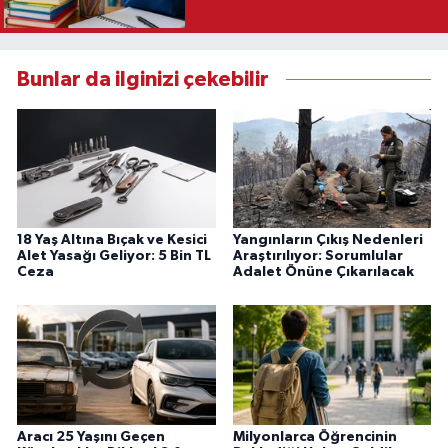
Bunlar da ilginizi çekebilir
18 Yaş Altına Bıçak ve Kesici
Yangınların Çıkış Nedenleri
Alet Yasağı Geliyor: 5 Bin TL
Araştırılıyor: Sorumlular
Ceza
Adalet Önüne Çıkarılacak
Aracı 25 Yaşını Geçen
Milyonlarca Öğrencinin