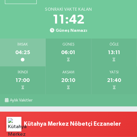
SONRAKI VAKTE KALAN
11:41
Güneş Namazı
İMSAK
GÜNEŞ
ÖĞLE
04:25
06:01
13:11
İKINDI
AKŞAM
YATSI
17:00
20:10
21:40
Aylık Vakitler
Kütahya Merkez Nöbetçi Eczaneler