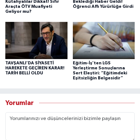
Kütahyalılar Dikkat! Sıfır
Beklediği Haber Geldi!
Araçta ÖTV Muafiyeti
Öğrenci Affı Yürürlüğe Girdi
Geliyor mu?
TAVŞANLI’DA SİYASETİ
Eğitim-İş’ten LGS
HAREKETE GEÇİREN KARAR!
Yerleştirme Sonuçlarına
TARİH BELLİ OLDU
Sert Eleştiri: “Eğitimdeki
Eşitsizliğin Belgesidir”
Yorumlar