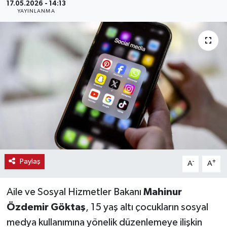
17.05.2026 - 14:13
YAYINLANMA
Haber
Haber İlanlar
Kültür-Sanat
Magazin
Resmi İlanlar
Sağlık
Paylaş
-
+
A
A
Seri İlan
Aile ve Sosyal Hizmetler Bakanı
Mahinur
Siyaset
Özdemir Göktaş
, 15 yaş altı çocukların sosyal
medya kullanımına yönelik düzenlemeye ilişkin
Spor