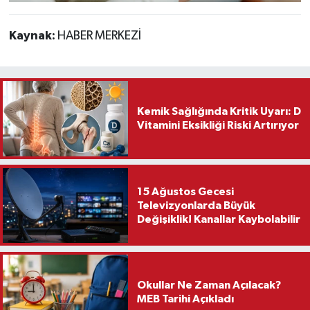
Kaynak:
HABER MERKEZİ
Kemik Sağlığında Kritik Uyarı: D
Vitamini Eksikliği Riski Artırıyor
15 Ağustos Gecesi
Televizyonlarda Büyük
Değişiklik! Kanallar Kaybolabilir
Okullar Ne Zaman Açılacak?
MEB Tarihi Açıkladı