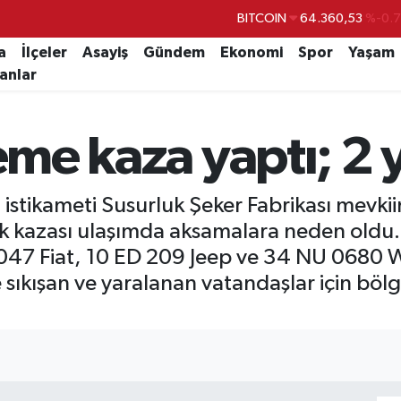
BITCOIN
64.360,53
%-0.
DOLAR
47,7069
%0.
a
İlçeler
Asayiş
Gündem
Ekonomi
Spor
Yaşam
lanlar
EURO
55,0265
%0.
STERLİN
64,1897
%0.
eme kaza yaptı; 2 y
GRAM ALTIN
6574.81
%1.
BİST100
13.887
%6
sa istikameti Susurluk Şeker Fabrikası mev
ik kazası ulaşımda aksamalara neden oldu.
047 Fiat, 10 ED 209 Jeep ve 34 NU 0680 W
de sıkışan ve yaralanan vatandaşlar için bö