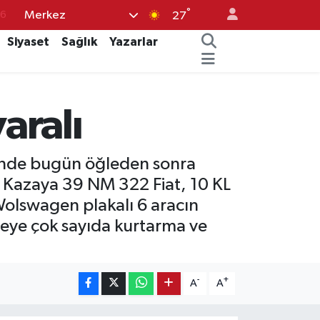
°
Merkez
76
27
17
Siyaset
Sağlık
Yazarlar
01
02
aralı
44
4
kiinde bugün öğleden sonra
 Kazaya 39 NM 322 Fiat, 10 KL
olswagen plakalı 6 aracın
lgeye çok sayıda kurtarma ve
-
+
A
A