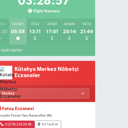
03:28:56
Öğle Namazı
SAK
GÜNEŞ
ÖĞLE
İKINDI
AKŞAM
YATSI
:21
05:58
13:11
17:01
20:14
21:44
Aylık Vakitler
Kütahya Merkez Nöbetçi
Eczaneler
Fatoş Eczanesi
osyete Pazarı Yanı Karayolları Altı
0 (274) 226 28 48
Yol Tarifi Al