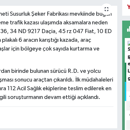
Y
ameti Susurluk Şeker Fabrikası mevkiinde bugün
me trafik kazası ulaşımda aksamalara neden
836, 34 ND 9217 Daçia, 45 rz 047 Fiat, 10 ED
kalı 6 aracın karıştığı kazada, araç
aşlar için bölgeye çok sayıda kurtarma ve
rdan birinde bulunan sürücü R.D. ve yolcu
şması sonucu araçtan çıkarıldı. İlk müdahaleleri
ra 112 Acil Sağlık ekiplerine teslim edilerek en
lgili soruşturmanın devam ettiği açıklandı.