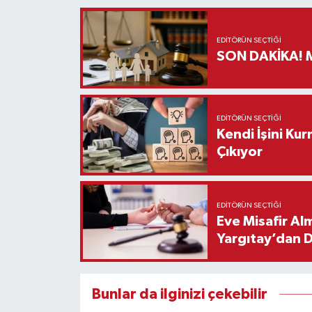
Teknoloji
EDITÖRÜN SEÇTIĞI
S
Vasıta
Vefat Haberleri
EDITÖRÜN SEÇTIĞI
Kendi İşini Ku
Yaşam
Çıkıyor
EDITÖRÜN SEÇTIĞI
Eve Misafir Al
Yargıtay’dan 
Bunlar da ilginizi çekebilir