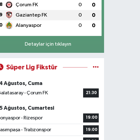
8
Çorum FK
0
0
9
Gaziantep FK
0
0
0
Alanyaspor
0
0
Detaylar için tıklayın
Süper Lig Fikstür
4 Ağustos, Cuma
alatasaray - Çorum FK
21:30
5 Ağustos, Cumartesi
onyaspor - Rizespor
19:00
asımpaşa - Trabzonspor
19:00