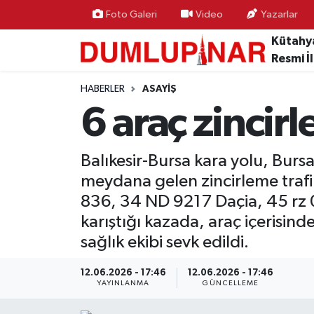
Foto Galeri
Video
Yazarlar
Kütahy
Asayiş
Kütahya Hava Durumu
Resmi İ
Diğer
Kütahya Trafik Yoğunluk Haritası
HABERLER
ASAYIŞ
6 araç zincirl
Dünya
Süper Lig Puan Durumu ve Fikstür
Balıkesir-Bursa kara yolu, Bur
Eğitim
Tüm Manşetler
meydana gelen zincirleme traf
Ekonomi
Son Dakika Haberleri
836, 34 ND 9217 Daçia, 45 rz 
karıştığı kazada, araç içerisin
Eleman
Haber Arşivi
sağlık ekibi sevk edildi.
Emlak
12.06.2026 - 17:46
12.06.2026 - 17:46
YAYINLANMA
GÜNCELLEME
Gündem