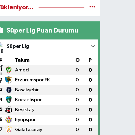
ükleniyor...
Süper Lig Puan Durumu
Süper Lig
#
Takım
O
P
1
Amed
0
0
2
Erzurumspor FK
0
0
3
Başakşehir
0
0
4
Kocaelispor
0
0
5
Beşiktaş
0
0
6
Eyüpspor
0
0
7
Galatasaray
0
0