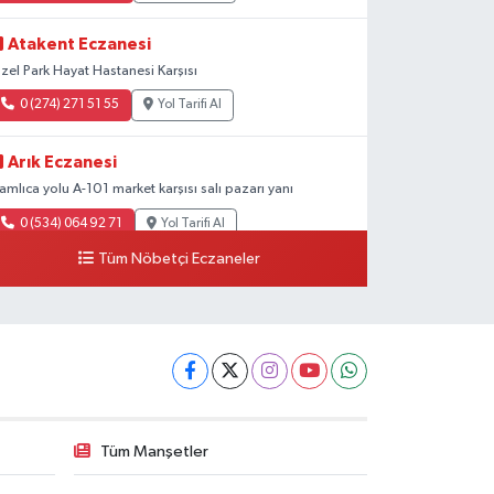
Atakent Eczanesi
zel Park Hayat Hastanesi Karşısı
0 (274) 271 51 55
Yol Tarifi Al
Arık Eczanesi
amlıca yolu A-101 market karşısı salı pazarı yanı
0 (534) 064 92 71
Yol Tarifi Al
Tüm Nöbetçi Eczaneler
Tüm Manşetler