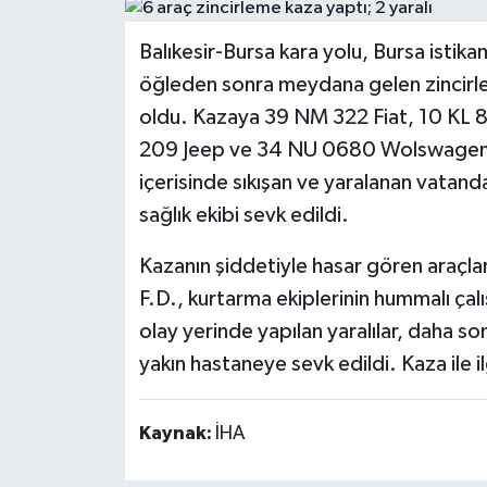
Haber
Balıkesir-Bursa kara yolu, Bursa istik
öğleden sonra meydana gelen zincirle
Haber İlanlar
oldu. Kazaya 39 NM 322 Fiat, 10 KL 
209 Jeep ve 34 NU 0680 Wolswagen pla
Kültür-Sanat
içerisinde sıkışan ve yaralanan vatand
Magazin
sağlık ekibi sevk edildi.
Resmi İlanlar
Kazanın şiddetiyle hasar gören araçla
F.D., kurtarma ekiplerinin hummalı çalı
Sağlık
olay yerinde yapılan yaralılar, daha son
yakın hastaneye sevk edildi. Kaza ile i
Seri İlan
Siyaset
Kaynak:
İHA
Spor