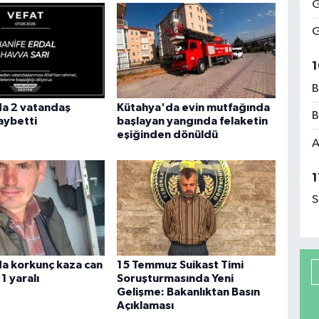
G
G
1
B
a 2 vatandaş
Kütahya'da evin mutfağında
B
aybetti
başlayan yangında felaketin
eşiğinden dönüldü
A
1
S
a korkunç kaza can
15 Temmuz Suikast Timi
 1 yaralı
Soruşturmasında Yeni
Gelişme: Bakanlıktan Basın
Açıklaması