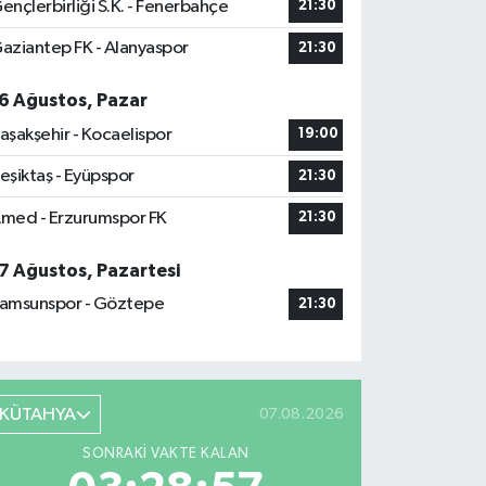
ençlerbirliği S.K. - Fenerbahçe
21:30
aziantep FK - Alanyaspor
21:30
6 Ağustos, Pazar
aşakşehir - Kocaelispor
19:00
eşiktaş - Eyüpspor
21:30
med - Erzurumspor FK
21:30
7 Ağustos, Pazartesi
amsunspor - Göztepe
21:30
KÜTAHYA
07.08.2026
SONRAKI VAKTE KALAN