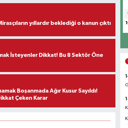
ON DAKİKA! Mirasçıların yıllardır beklediği o kanun çıktı
1
rmak İsteyenler Dikkat! Bu 8 Sektör Öne
1
G
mamak Boşanmada Ağır Kusur Sayıldı!
Dikkat Çeken Karar
1
K
K