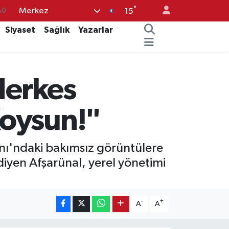
°
Merkez
%0
15
08
Siyaset
Sağlık
Yazarlar
%0
12
Herkes
70
16
Koysun!"
anı'ndaki bakımsız görüntülere
iyen Afşarünal, yerel yönetimi
-
+
A
A