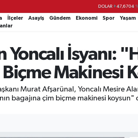
DOLAR
47,6704
EURO
55,0406
%-0.
a
İlçeler
Asayiş
Gündem
Ekonomi
Spor
Yaşam
lanlar
STERLİN
64,2143
GRAM ALTIN
6500.87
%0.
 Yoncalı İsyanı: "
BİST100
13.799
%
BITCOIN
64.643,95
%0.
 Biçme Makinesi 
aşkanı Murat Afşarünal, Yoncalı Mesire Al
ının bagajına çim biçme makinesi koysun" d