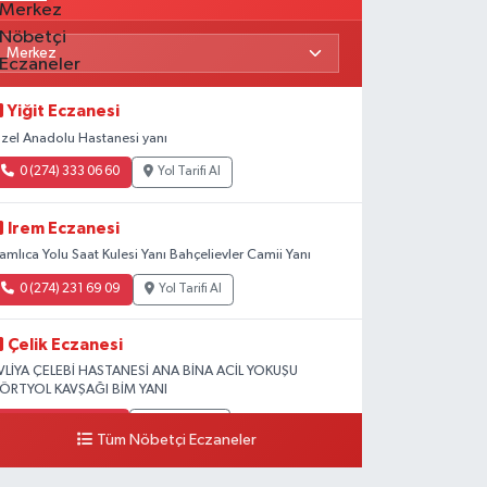
Yiğit Eczanesi
zel Anadolu Hastanesi yanı
0 (274) 333 06 60
Yol Tarifi Al
Irem Eczanesi
amlıca Yolu Saat Kulesi Yanı Bahçelievler Camii Yanı
0 (274) 231 69 09
Yol Tarifi Al
Çelik Eczanesi
VLİYA ÇELEBİ HASTANESİ ANA BİNA ACİL YOKUŞU
ÖRTYOL KAVŞAĞI BİM YANI
0 (274) 231 81 64
Yol Tarifi Al
Tüm Nöbetçi Eczaneler