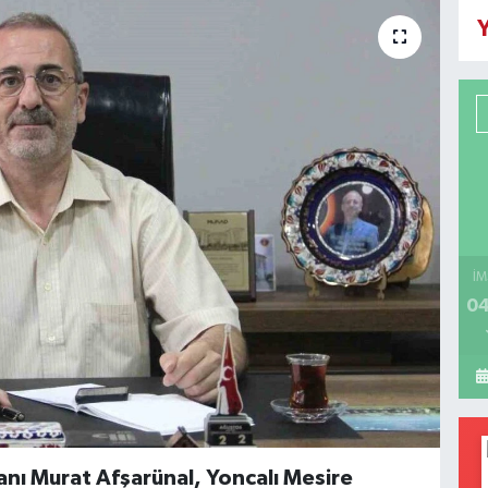
Y
İM
04
anı Murat Afşarünal, Yoncalı Mesire