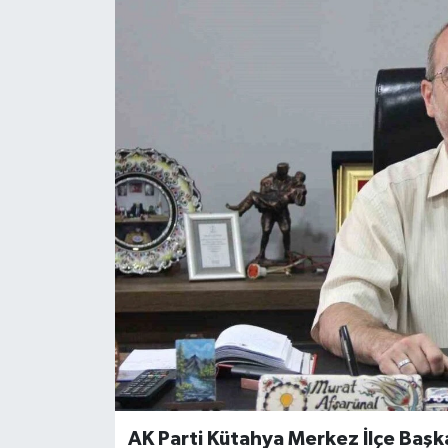
AK Parti Kütahya Merkez İlçe Başk