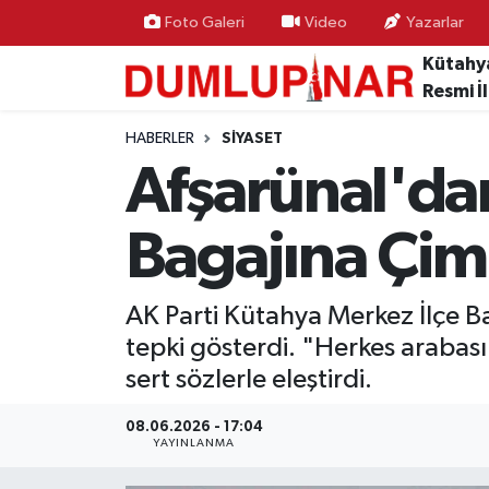
Foto Galeri
Video
Yazarlar
Kütahy
Resmi İ
HABERLER
SIYASET
Afşarünal'dan
Bagajına Çim
AK Parti Kütahya Merkez İlçe B
tepki gösterdi. "Herkes arabas
sert sözlerle eleştirdi.
08.06.2026 - 17:04
YAYINLANMA