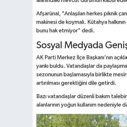
alanındaki mevcut durumun kabul edi
Afşarünal, "Anlaşılan herkes piknik çan
makinesi de koymalı. Kütahya halkının
bunu hak etmiyor" dedi.
Sosyal Medyada Geniş
AK Parti Merkez İlçe Başkanı'nın açık
yankı buldu. Vatandaşlar da paylaşımın
sezonunun başlamasıyla birlikte mesire
artırılması gerektiğini dile getirdi.
Bazı vatandaşlar düzenli bakım talebin
alanlarının yoğun kullanım nedeniyle da