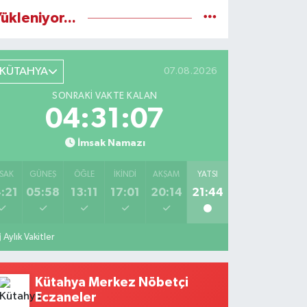
ükleniyor...
KÜTAHYA
07.08.2026
SONRAKI VAKTE KALAN
04:31:05
İmsak Namazı
SAK
GÜNEŞ
ÖĞLE
İKINDI
AKŞAM
YATSI
:21
05:58
13:11
17:01
20:14
21:44
Aylık Vakitler
Kütahya Merkez Nöbetçi
Eczaneler