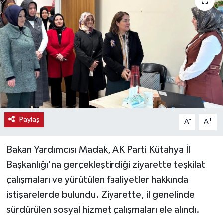
Haber
Haber İlanlar
Kültür-Sanat
Magazin
Resmi İlanlar
Paylaş
-
+
A
A
Sağlık
Bakan Yardımcısı Madak, AK Parti Kütahya İl
Başkanlığı'na gerçekleştirdiği ziyarette teşkilat
Seri İlan
çalışmaları ve yürütülen faaliyetler hakkında
istişarelerde bulundu. Ziyarette, il genelinde
Siyaset
sürdürülen sosyal hizmet çalışmaları ele alındı.
Spor