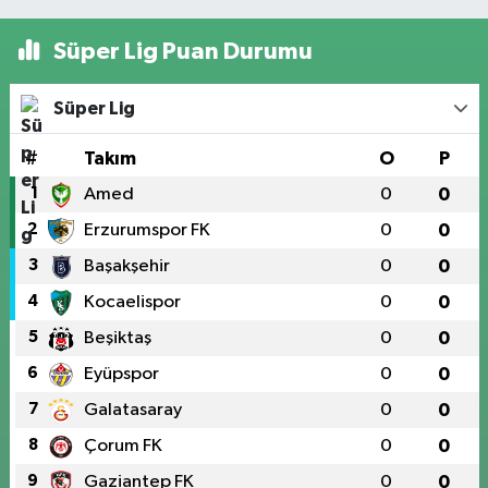
Süper Lig Puan Durumu
Süper Lig
#
Takım
O
P
1
Amed
0
0
2
Erzurumspor FK
0
0
3
Başakşehir
0
0
4
Kocaelispor
0
0
5
Beşiktaş
0
0
6
Eyüpspor
0
0
7
Galatasaray
0
0
8
Çorum FK
0
0
9
Gaziantep FK
0
0