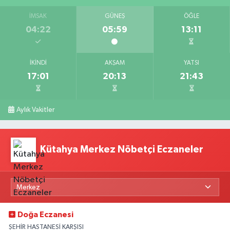
İMSAK
GÜNEŞ
ÖĞLE
04:22
05:59
13:11
İKINDI
AKŞAM
YATSI
17:01
20:13
21:43
Aylık Vakitler
Kütahya Merkez Nöbetçi Eczaneler
Doğa Eczanesi
ŞEHİR HASTANESİ KARŞISI