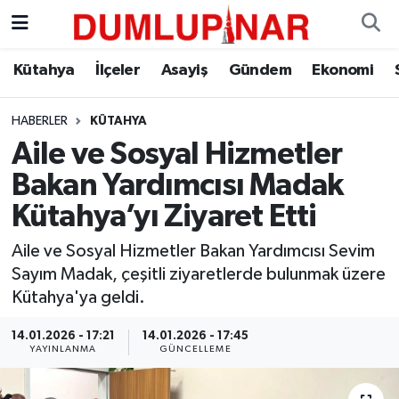
Asayiş
Kütahya Hava Durumu
Kütahya
İlçeler
Asayiş
Gündem
Ekonomi
Diğer
Kütahya Trafik Yoğunluk Haritası
HABERLER
KÜTAHYA
Aile ve Sosyal Hizmetler
Dünya
Süper Lig Puan Durumu ve Fikstür
Bakan Yardımcısı Madak
Eğitim
Tüm Manşetler
Kütahya’yı Ziyaret Etti
Ekonomi
Son Dakika Haberleri
Aile ve Sosyal Hizmetler Bakan Yardımcısı Sevim
Sayım Madak, çeşitli ziyaretlerde bulunmak üzere
Eleman
Haber Arşivi
Kütahya'ya geldi.
14.01.2026 - 17:21
14.01.2026 - 17:45
Emlak
YAYINLANMA
GÜNCELLEME
Gündem