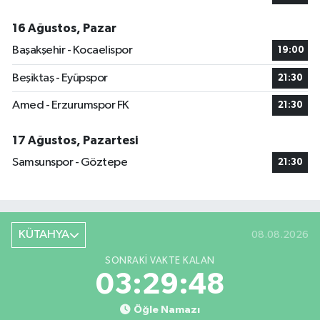
16 Ağustos, Pazar
Başakşehir - Kocaelispor
19:00
Beşiktaş - Eyüpspor
21:30
Amed - Erzurumspor FK
21:30
17 Ağustos, Pazartesi
Samsunspor - Göztepe
21:30
KÜTAHYA
08.08.2026
SONRAKI VAKTE KALAN
03:29:47
Öğle Namazı