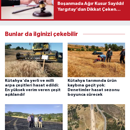
Boşanmada Ağır Kusur Sayıldı!
Yargıtay’dan Dikkat Çeken
Karar
Bunlar da ilginizi çekebilir
Kütahya'da yerli ve milli
Kütahya tarımında ürün
arpa çeşitleri hasat edildi:
kaybına geçit yok:
En yüksek verim veren çeşit
Denetimler hasat sezonu
açıklandı!
boyunca sürecek