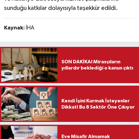
sunduğu katkılar dolayısıyla teşekkür edildi.
Kaynak:
İHA
SON DAKİKA! Mirasçıların
yıllardır beklediği o kanun çıktı
Kendi İşini Kurmak İsteyenler
Dikkat! Bu 8 Sektör Öne Çıkıyor
Eve Misafir Almamak