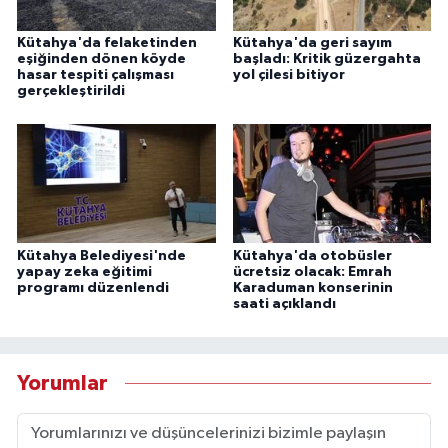
Kütahya'da felaketinden
Kütahya'da geri sayım
eşiğinden dönen köyde
başladı: Kritik güzergahta
hasar tespiti çalışması
yol çilesi bitiyor
gerçekleştirildi
Kütahya Belediyesi'nde
Kütahya'da otobüsler
yapay zeka eğitimi
ücretsiz olacak: Emrah
programı düzenlendi
Karaduman konserinin
saati açıklandı
Yorumlar