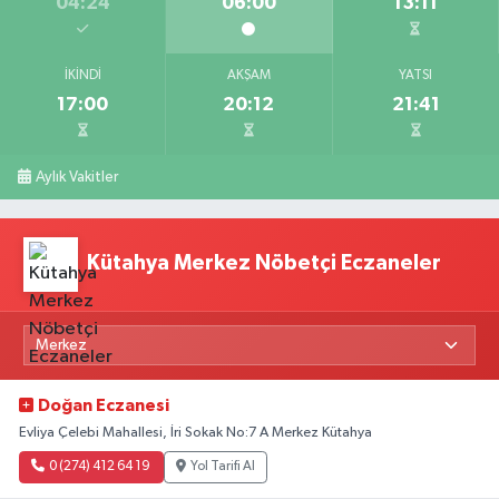
04:24
06:00
13:11
İKINDI
AKŞAM
YATSI
17:00
20:12
21:41
Aylık Vakitler
Kütahya Merkez Nöbetçi Eczaneler
Doğan Eczanesi
Evliya Çelebi Mahallesi, İri Sokak No:7 A Merkez Kütahya
0 (274) 412 64 19
Yol Tarifi Al