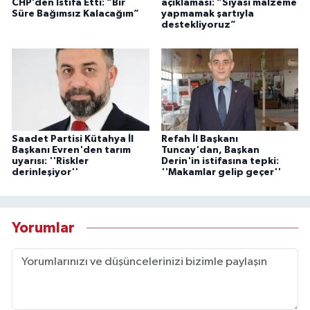
CHP’den İstifa Etti: “Bir
açıklaması: “Siyasi malzeme
Süre Bağımsız Kalacağım”
yapmamak şartıyla
destekliyoruz”
Saadet Partisi Kütahya İl
Refah İl Başkanı
Başkanı Evren'den tarım
Tuncay'dan, Başkan
uyarısı: ''Riskler
Derin'in istifasına tepki:
derinleşiyor''
''Makamlar gelip geçer''
Yorumlar