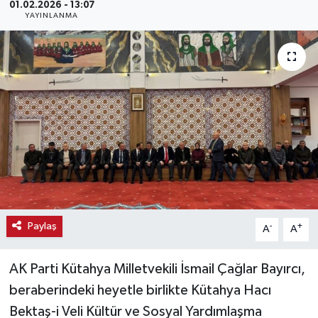
01.02.2026 - 13:07
YAYINLANMA
Haber
Haber İlanlar
Kültür-Sanat
Magazin
Resmi İlanlar
Sağlık
Paylaş
-
+
A
A
Seri İlan
AK Parti Kütahya Milletvekili İsmail Çağlar Bayırcı,
Siyaset
beraberindeki heyetle birlikte Kütahya Hacı
Bektaş-i Veli Kültür ve Sosyal Yardımlaşma
Spor