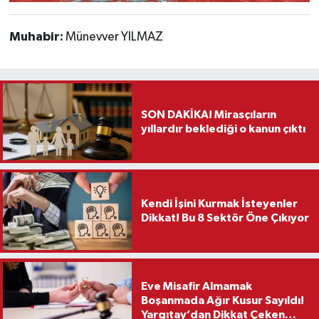
Muhabir:
Münevver YILMAZ
SON DAKİKA! Mirasçıların
yıllardır beklediği o kanun çıktı
Kendi İşini Kurmak İsteyenler
Dikkat! Bu 8 Sektör Öne Çıkıyor
Eve Misafir Almamak
Boşanmada Ağır Kusur Sayıldı!
Yargıtay’dan Dikkat Çeken