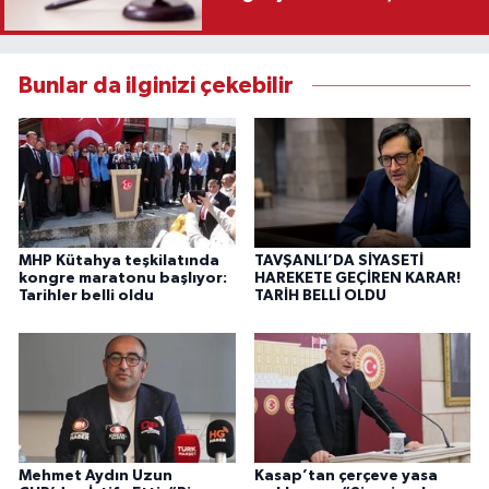
Karar
Bunlar da ilginizi çekebilir
MHP Kütahya teşkilatında
TAVŞANLI’DA SİYASETİ
kongre maratonu başlıyor:
HAREKETE GEÇİREN KARAR!
Tarihler belli oldu
TARİH BELLİ OLDU
Mehmet Aydın Uzun
Kasap’tan çerçeve yasa