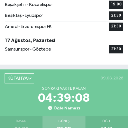
Başakşehir - Kocaelispor
19:00
Beşiktaş - Eyüpspor
21:30
Amed - Erzurumspor FK
21:30
17 Ağustos, Pazartesi
Samsunspor - Göztepe
21:30
KÜTAHYA
09.08.2026
SONRAKI VAKTE KALAN
04:39:08
Öğle Namazı
İMSAK
GÜNEŞ
ÖĞLE