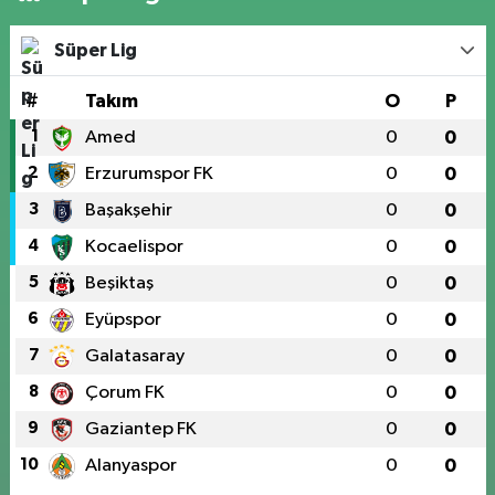
Süper Lig
#
Takım
O
P
1
Amed
0
0
2
Erzurumspor FK
0
0
3
Başakşehir
0
0
4
Kocaelispor
0
0
5
Beşiktaş
0
0
6
Eyüpspor
0
0
7
Galatasaray
0
0
8
Çorum FK
0
0
9
Gaziantep FK
0
0
10
Alanyaspor
0
0