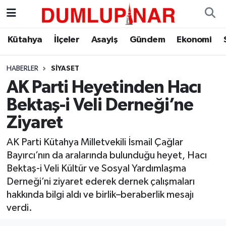
Asayiş
Kütahya Hava Durumu
Kütahya
İlçeler
Asayiş
Gündem
Ekonomi
Diğer
Kütahya Trafik Yoğunluk Haritası
HABERLER
SIYASET
AK Parti Heyetinden Hacı
Dünya
Süper Lig Puan Durumu ve Fikstür
Bektaş-i Veli Derneği’ne
Eğitim
Tüm Manşetler
Ziyaret
Ekonomi
Son Dakika Haberleri
AK Parti Kütahya Milletvekili İsmail Çağlar
Bayırcı’nın da aralarında bulunduğu heyet, Hacı
Eleman
Haber Arşivi
Bektaş-i Veli Kültür ve Sosyal Yardımlaşma
Derneği’ni ziyaret ederek dernek çalışmaları
Emlak
hakkında bilgi aldı ve birlik–beraberlik mesajı
verdi.
Gündem