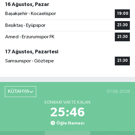
16 Ağustos, Pazar
Başakşehir - Kocaelispor
19:00
Beşiktaş - Eyüpspor
21:30
Amed - Erzurumspor FK
21:30
17 Ağustos, Pazartesi
Samsunspor - Göztepe
21:30
KÜTAHYA
07.08.2026
SONRAKI VAKTE KALAN
25:45
Öğle Namazı