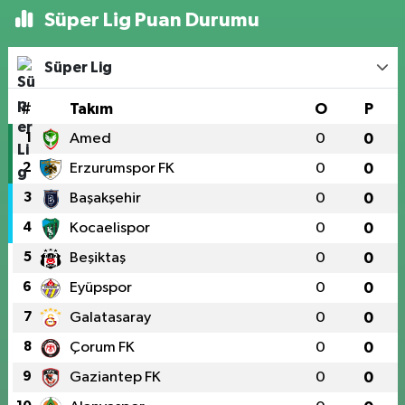
Süper Lig Puan Durumu
Süper Lig
#
Takım
O
P
1
Amed
0
0
2
Erzurumspor FK
0
0
3
Başakşehir
0
0
4
Kocaelispor
0
0
5
Beşiktaş
0
0
6
Eyüpspor
0
0
7
Galatasaray
0
0
8
Çorum FK
0
0
9
Gaziantep FK
0
0