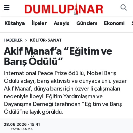
Asayiş
Kütahya Hava Durumu
Kütahya
İlçeler
Asayiş
Gündem
Ekonomi
Diğer
Kütahya Trafik Yoğunluk Haritası
HABERLER
KÜLTÜR-SANAT
Akif Manaf’a “Eğitim ve
Dünya
Süper Lig Puan Durumu ve Fikstür
Barış Ödülü”
Eğitim
Tüm Manşetler
International Peace Prize ödüllü, Nobel Barış
Ödülü adayı, barış aktivisti ve dünyaca ünlü yazar
Ekonomi
Son Dakika Haberleri
Akif Manaf, dünya barışı için özverili çalışmaları
nedeniyle İlbeyli Eğitim Yardımlaşma ve
Eleman
Haber Arşivi
Dayanışma Derneği tarafından “Eğitim ve Barış
Ödülü”ne layık görüldü.
Emlak
28.06.2026 - 15:41
Gündem
YAYINLANMA