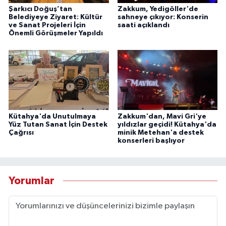
Şarkıcı Doğuş’tan
Zakkum, Yedigöller'de
Belediyeye Ziyaret: Kültür
sahneye çıkıyor: Konserin
ve Sanat Projeleri İçin
saati açıklandı
Önemli Görüşmeler Yapıldı
Kütahya'da Unutulmaya
Zakkum'dan, Mavi Gri'ye
Yüz Tutan Sanat İçin Destek
yıldızlar geçidi! Kütahya'da
Çağrısı
minik Metehan'a destek
konserleri başlıyor
Yorumlar