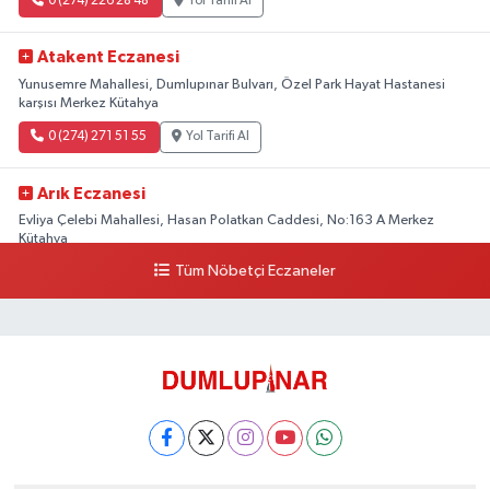
0 (274) 226 28 48
Yol Tarifi Al
Atakent Eczanesi
Yunusemre Mahallesi, Dumlupınar Bulvarı, Özel Park Hayat Hastanesi
karşısı Merkez Kütahya
0 (274) 271 51 55
Yol Tarifi Al
Arık Eczanesi
Evliya Çelebi Mahallesi, Hasan Polatkan Caddesi, No:163 A Merkez
Kütahya
Tüm Nöbetçi Eczaneler
0 (534) 064 92 71
Yol Tarifi Al