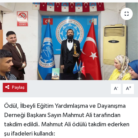
Haber
Haber İlanlar
Kültür-Sanat
Magazin
Resmi İlanlar
Paylaş
-
+
A
A
Sağlık
Seri İlan
Ödül, İlbeyli Eğitim Yardımlaşma ve Dayanışma
Derneği Başkanı Sayın Mahmut Ali tarafından
Siyaset
takdim edildi. Mahmut Ali ödülü takdim ederken
şu ifadeleri kullandı:
Spor