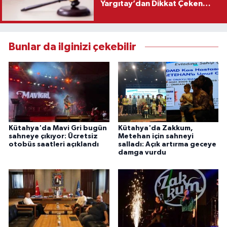
Yargıtay’dan Dikkat Çeken
Karar
Bunlar da ilginizi çekebilir
Kütahya'da Mavi Gri bugün
Kütahya'da Zakkum,
sahneye çıkıyor: Ücretsiz
Metehan için sahneyi
otobüs saatleri açıklandı
salladı: Açık artırma geceye
damga vurdu