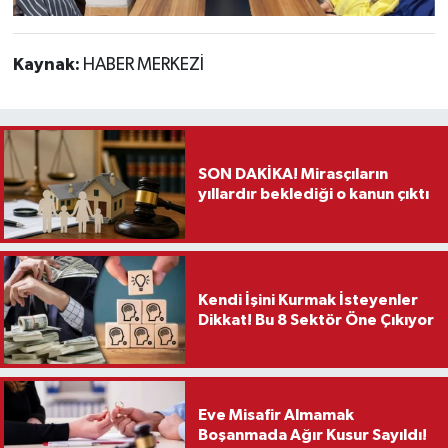
Kaynak:
HABER MERKEZİ
SON DAKİKA! Mirasçıların
yıllardır beklediği o kanun çıktı
Kendi İşini Kurmak İsteyenler
Dikkat! Bu 8 Sektör Öne Çıkıyor
Eve Misafir Almamak
Boşanmada Ağır Kusur Sayıldı!