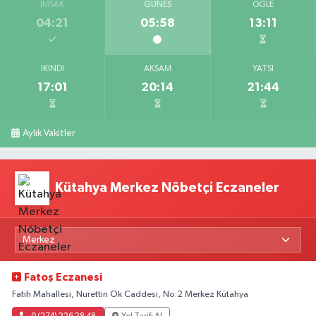
İMSAK
GÜNEŞ
ÖĞLE
04:21
05:58
13:11
İKINDI
AKŞAM
YATSI
17:01
20:14
21:44
Aylık Vakitler
Kütahya Merkez Nöbetçi Eczaneler
Fatoş Eczanesi
Fatih Mahallesi, Nurettin Ok Caddesi, No:2 Merkez Kütahya