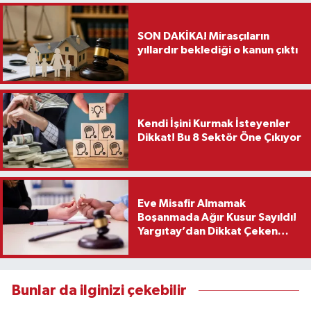
SON DAKİKA! Mirasçıların
yıllardır beklediği o kanun çıktı
Kendi İşini Kurmak İsteyenler
Dikkat! Bu 8 Sektör Öne Çıkıyor
Eve Misafir Almamak
Boşanmada Ağır Kusur Sayıldı!
Yargıtay’dan Dikkat Çeken
Karar
Bunlar da ilginizi çekebilir