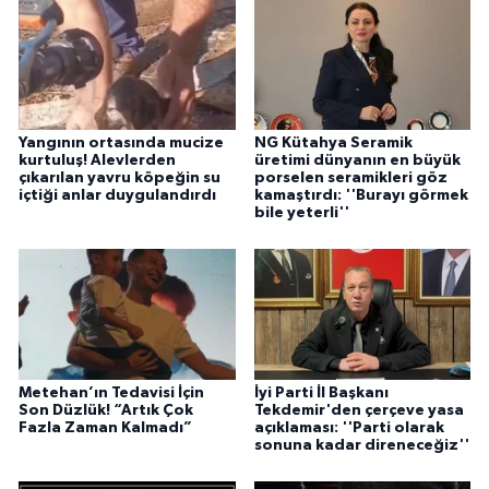
Yangının ortasında mucize
NG Kütahya Seramik
kurtuluş! Alevlerden
üretimi dünyanın en büyük
çıkarılan yavru köpeğin su
porselen seramikleri göz
içtiği anlar duygulandırdı
kamaştırdı: ''Burayı görmek
bile yeterli''
Metehan’ın Tedavisi İçin
İyi Parti İl Başkanı
Son Düzlük! “Artık Çok
Tekdemir'den çerçeve yasa
Fazla Zaman Kalmadı”
açıklaması: ''Parti olarak
sonuna kadar direneceğiz''