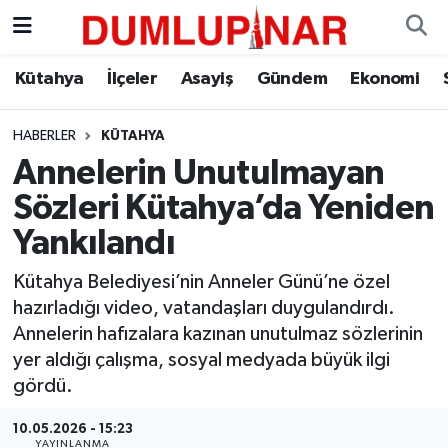
Asayiş
Kütahya Hava Durumu
Kütahya
İlçeler
Asayiş
Gündem
Ekonomi
Diğer
Kütahya Trafik Yoğunluk Haritası
HABERLER
KÜTAHYA
Annelerin Unutulmayan
Dünya
Süper Lig Puan Durumu ve Fikstür
Sözleri Kütahya’da Yeniden
Eğitim
Tüm Manşetler
Yankılandı
Ekonomi
Son Dakika Haberleri
Kütahya Belediyesi’nin Anneler Günü’ne özel
hazırladığı video, vatandaşları duygulandırdı.
Eleman
Haber Arşivi
Annelerin hafızalara kazınan unutulmaz sözlerinin
yer aldığı çalışma, sosyal medyada büyük ilgi
Emlak
gördü.
10.05.2026 - 15:23
Gündem
YAYINLANMA