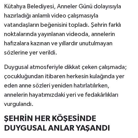
Kütahya Belediyesi, Anneler Günü dolayısıyla
Teknoloji
hazırladığı anlamlı video çalışmasıyla
vatandaşların beğenisini topladı. Şehrin farklı
Vasıta
noktalarında yayınlanan videoda, annelerin
hafızalara kazınan ve yıllardır unutulmayan
Vefat Haberleri
sözlerine yer verildi.
Yaşam
Duygusal atmosferiyle dikkat çeken çalışmada;
çocukluğundan itibaren herkesin kulağında yer
eden anne sözleri yeniden hatırlatılırken,
annelerin hayatımızdaki yeri ve fedakârlıkları
vurgulandı.
ŞEHRİN HER KÖŞESİNDE
DUYGUSAL ANLAR YAŞANDI