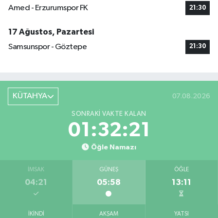
Amed - Erzurumspor FK
21:30
17 Ağustos, Pazartesi
Samsunspor - Göztepe
21:30
KÜTAHYA
07.08.2026
SONRAKI VAKTE KALAN
01:32:20
Öğle Namazı
İMSAK
GÜNEŞ
ÖĞLE
04:21
05:58
13:11
İKINDI
AKŞAM
YATSI