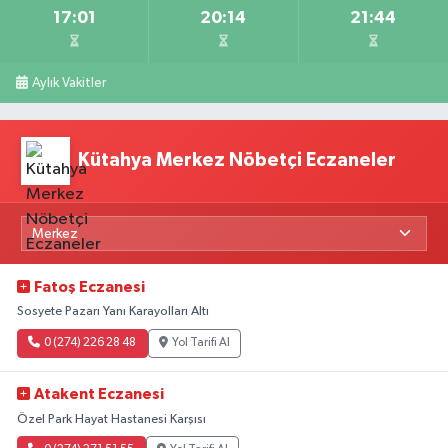
17:01
20:14
21:44
Aylık Vakitler
Kütahya Merkez Nöbetçi Eczaneler
Fatoş Eczanesi
Sosyete Pazarı Yanı Karayolları Altı
0 (274) 226 28 48
Yol Tarifi Al
Atakent Eczanesi
Özel Park Hayat Hastanesi Karşısı