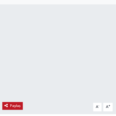
Haber
Haber İlanlar
Kültür-Sanat
Magazin
Resmi İlanlar
Sağlık
Seri İlan
Siyaset
Paylaş
-
+
A
A
Spor