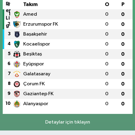
#
Takım
O
P
1
Amed
0
0
2
Erzurumspor FK
0
0
3
Başakşehir
0
0
4
Kocaelispor
0
0
5
Beşiktaş
0
0
6
Eyüpspor
0
0
7
Galatasaray
0
0
8
Çorum FK
0
0
9
Gaziantep FK
0
0
10
Alanyaspor
0
0
Detaylar için tıklayın