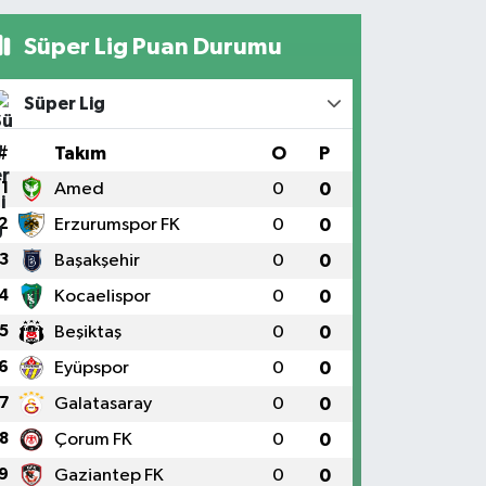
Süper Lig Puan Durumu
Süper Lig
#
Takım
O
P
1
Amed
0
0
2
Erzurumspor FK
0
0
3
Başakşehir
0
0
4
Kocaelispor
0
0
5
Beşiktaş
0
0
6
Eyüpspor
0
0
7
Galatasaray
0
0
8
Çorum FK
0
0
9
Gaziantep FK
0
0