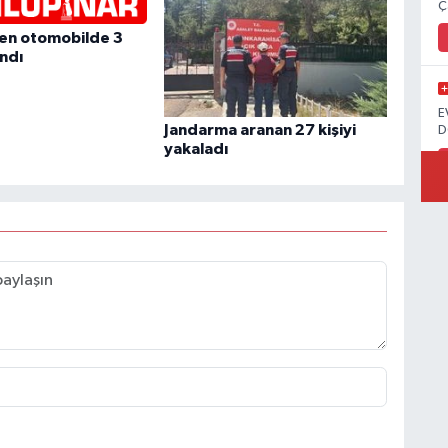
Ç
ren otomobilde 3
andı
E
Jandarma aranan 27 kişiyi
D
yakaladı