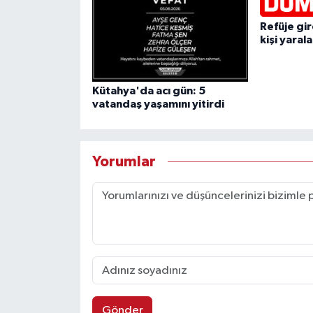
Refüje gi
kişi yaral
Kütahya'da acı gün: 5
vatandaş yaşamını yitirdi
Yorumlar
Gönder