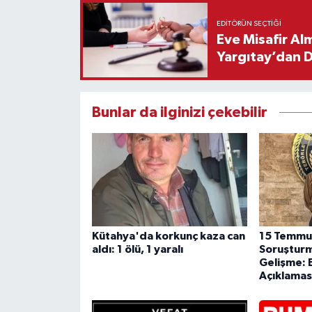
EDITÖRÜN SEÇTIĞI
Eve Misafir Al
Yargıtay’dan 
Bunlar da ilginizi çekebilir
Kütahya'da korkunç kaza can
15 Temmuz
aldı: 1 ölü, 1 yaralı
Soruşturm
Gelişme: 
Açıklamas