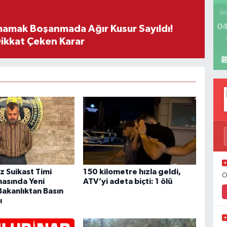
İM
04
mamak Boşanmada Ağır Kusur Sayıldı!
Dikkat Çeken Karar
 Suikast Timi
150 kilometre hızla geldi,
Ö
asında Yeni
ATV’yi adeta biçti: 1 ölü
Bakanlıktan Basın
ı