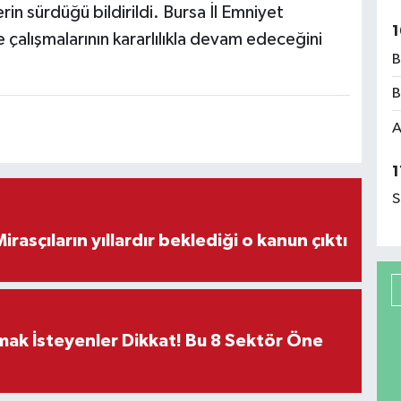
rin sürdüğü bildirildi. Bursa İl Emniyet
1
çalışmalarının kararlılıkla devam edeceğini
B
B
A
1
S
ON DAKİKA! Mirasçıların yıllardır beklediği o kanun çıktı
rmak İsteyenler Dikkat! Bu 8 Sektör Öne