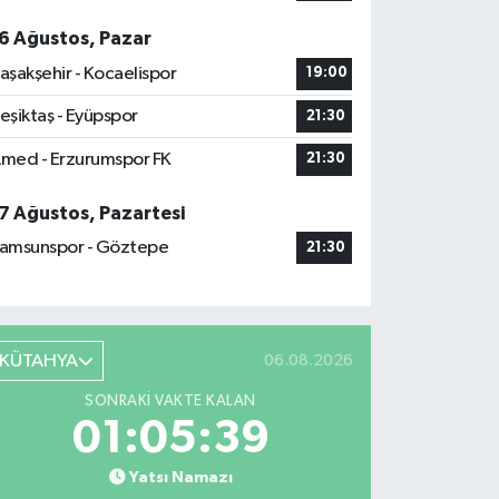
6 Ağustos, Pazar
aşakşehir - Kocaelispor
19:00
eşiktaş - Eyüpspor
21:30
med - Erzurumspor FK
21:30
7 Ağustos, Pazartesi
amsunspor - Göztepe
21:30
KÜTAHYA
06.08.2026
SONRAKI VAKTE KALAN
01:05:38
Yatsı Namazı