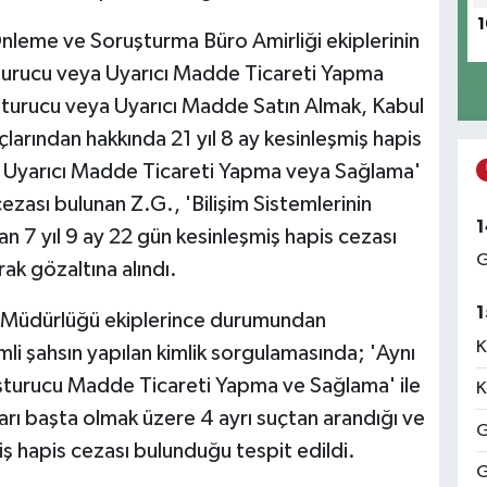
1
nleme ve Soruşturma Büro Amirliği ekiplerinin
turucu veya Uyarıcı Madde Ticareti Yapma
şturucu veya Uyarıcı Madde Satın Almak, Kabul
arından hakkında 21 yıl 8 ay kesinleşmiş hapis
a Uyarıcı Madde Ticareti Yapma veya Sağlama'
ezası bulunan Z.G., 'Bilişim Sistemlerinin
1
dan 7 yıl 9 ay 22 gün kesinleşmiş hapis cezası
G
rak gözaltına alındı.
1
 Müdürlüğü ekiplerince durumundan
K
mli şahsın yapılan kimlik sorgulamasında; 'Aynı
şturucu Madde Ticareti Yapma ve Sağlama' ile
K
rı başta olmak üzere 4 ayrı suçtan arandığı ve
G
iş hapis cezası bulunduğu tespit edildi.
G