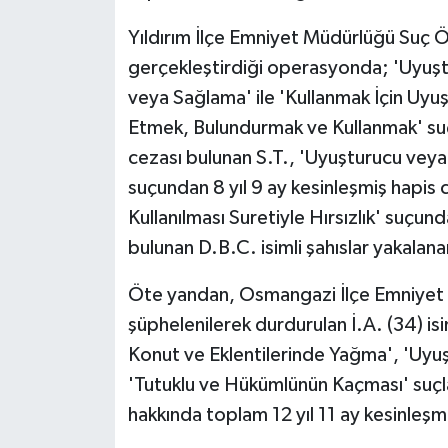
Yıldırım İlçe Emniyet Müdürlüğü Suç Ö
Teknoloji
gerçekleştirdiği operasyonda; 'Uyuş
veya Sağlama' ile 'Kullanmak İçin Uyu
Vasıta
Etmek, Bulundurmak ve Kullanmak' suçl
Vefat Haberleri
cezası bulunan S.T., 'Uyuşturucu vey
suçundan 8 yıl 9 ay kesinleşmiş hapis c
Yaşam
Kullanılması Suretiyle Hırsızlık' suçun
bulunan D.B.C. isimli şahıslar yakalana
Öte yandan, Osmangazi İlçe Emniyet
şüphelenilerek durdurulan İ.A. (34) isi
Konut ve Eklentilerinde Yağma', 'Uyu
'Tutuklu ve Hükümlünün Kaçması' suçla
hakkında toplam 12 yıl 11 ay kesinleşm