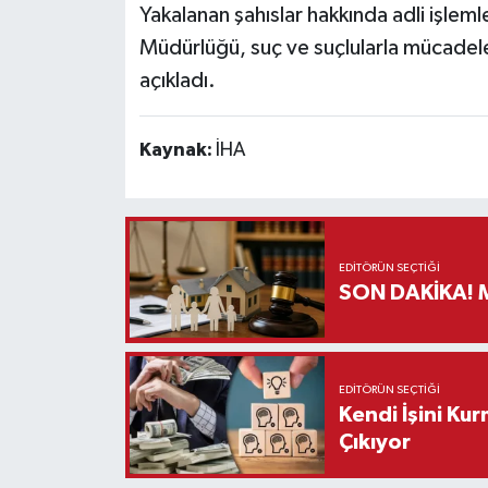
Yakalanan şahıslar hakkında adli işlemle
Müdürlüğü, suç ve suçlularla mücadele 
açıkladı.
Kaynak:
İHA
EDITÖRÜN SEÇTIĞI
S
EDITÖRÜN SEÇTIĞI
Kendi İşini Ku
Çıkıyor