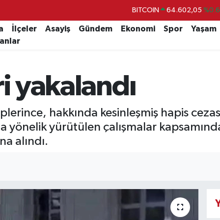
BITCOIN
64.602,05
%0.
DOLAR
47,5986
%0.
a
İlçeler
Asayiş
Gündem
Ekonomi
Spor
Yaşam
lanlar
EURO
55,0700
%0
STERLİN
64,2438
%0.
ri yakalandı
GRAM ALTIN
6513.94
%0.
BİST100
13.768
%4
lerince, hakkında kesinleşmiş hapis cezası
na yönelik yürütülen çalışmalar kapsamınd
na alındı.
Y