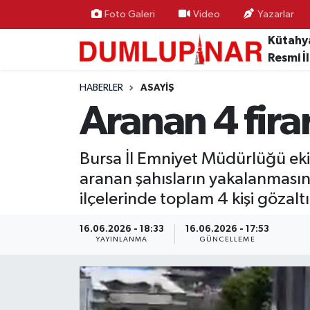
Foto Galeri
Video
Yazarlar
Kütahy
Asayiş
Kütahya Hava Durumu
Resmi İ
Diğer
Kütahya Trafik Yoğunluk Haritası
HABERLER
ASAYIŞ
Aranan 4 fira
Dünya
Süper Lig Puan Durumu ve Fikstür
Bursa İl Emniyet Müdürlüğü ekip
Eğitim
Tüm Manşetler
aranan şahısların yakalanması
Ekonomi
Son Dakika Haberleri
ilçelerinde toplam 4 kişi gözaltı
Eleman
Haber Arşivi
16.06.2026 - 18:33
16.06.2026 - 17:53
YAYINLANMA
GÜNCELLEME
Emlak
Gündem