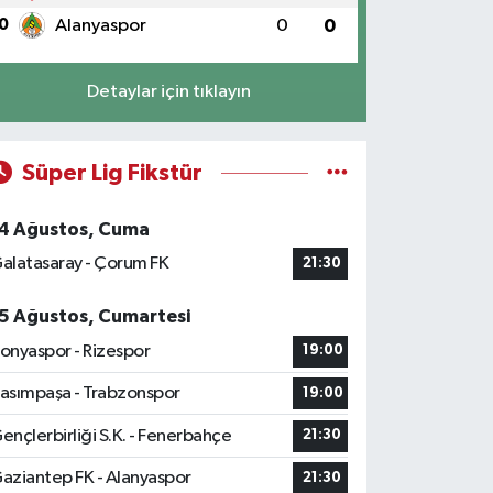
0
Alanyaspor
0
0
Detaylar için tıklayın
Süper Lig Fikstür
4 Ağustos, Cuma
alatasaray - Çorum FK
21:30
5 Ağustos, Cumartesi
onyaspor - Rizespor
19:00
asımpaşa - Trabzonspor
19:00
ençlerbirliği S.K. - Fenerbahçe
21:30
aziantep FK - Alanyaspor
21:30