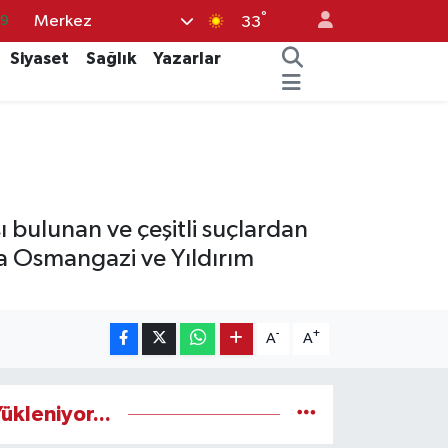
°
Merkez
69
33
06
Siyaset
Sağlık
Yazarlar
.1
21
32
8
 bulunan ve çeşitli suçlardan
a Osmangazi ve Yıldırım
-
+
A
A
ükleniyor...