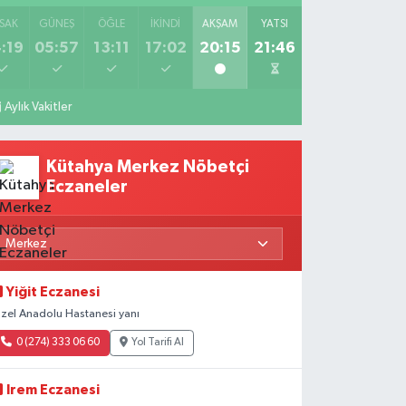
SAK
GÜNEŞ
ÖĞLE
İKINDI
AKŞAM
YATSI
:19
05:57
13:11
17:02
20:15
21:46
Aylık Vakitler
Kütahya Merkez Nöbetçi
Eczaneler
Yiğit Eczanesi
zel Anadolu Hastanesi yanı
0 (274) 333 06 60
Yol Tarifi Al
Irem Eczanesi