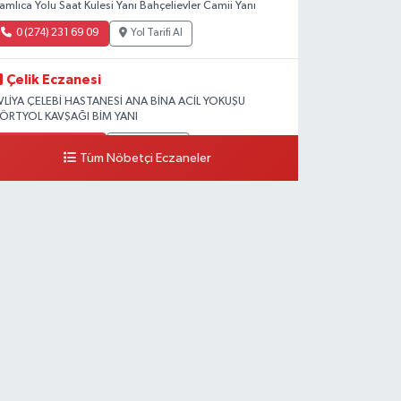
amlıca Yolu Saat Kulesi Yanı Bahçelievler Camii Yanı
0 (274) 231 69 09
Yol Tarifi Al
Çelik Eczanesi
VLİYA ÇELEBİ HASTANESİ ANA BİNA ACİL YOKUŞU
ÖRTYOL KAVŞAĞI BİM YANI
0 (274) 231 81 64
Yol Tarifi Al
Tüm Nöbetçi Eczaneler