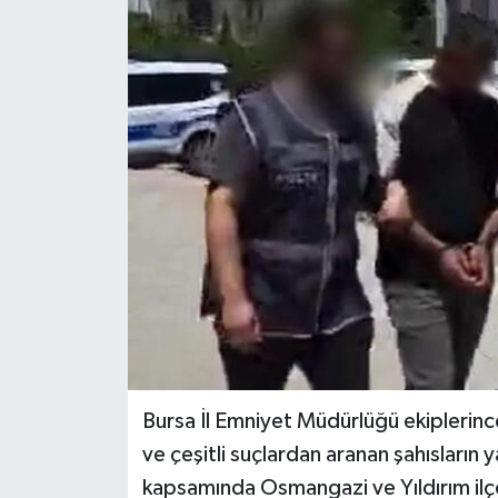
Haber
Haber İlanlar
Kültür-Sanat
Magazin
Resmi İlanlar
Sağlık
Seri İlan
Bursa İl Emniyet Müdürlüğü ekiplerinc
Siyaset
ve çeşitli suçlardan aranan şahısların 
kapsamında Osmangazi ve Yıldırım ilçel
Spor