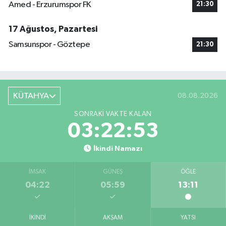
Amed - Erzurumspor FK
21:30
17 Ağustos, Pazartesi
Samsunspor - Göztepe
21:30
KÜTAHYA
08.08.2026
SONRAKI VAKTE KALAN
03:22:52
İkindi Namazı
İMSAK
GÜNEŞ
ÖĞLE
04:22
05:59
13:11
İKINDI
AKŞAM
YATSI