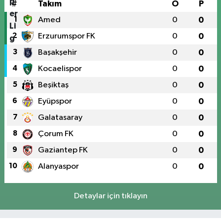
#
Takım
O
P
1
Amed
0
0
2
Erzurumspor FK
0
0
3
Başakşehir
0
0
4
Kocaelispor
0
0
5
Beşiktaş
0
0
6
Eyüpspor
0
0
7
Galatasaray
0
0
8
Çorum FK
0
0
9
Gaziantep FK
0
0
10
Alanyaspor
0
0
Detaylar için tıklayın