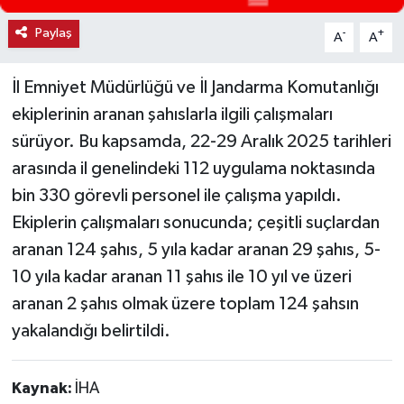
Haber
Paylaş
-
+
A
A
Haber İlanlar
İl Emniyet Müdürlüğü ve İl Jandarma Komutanlığı
ekiplerinin aranan şahıslarla ilgili çalışmaları
Kültür-Sanat
sürüyor. Bu kapsamda, 22-29 Aralık 2025 tarihleri
arasında il genelindeki 112 uygulama noktasında
Magazin
bin 330 görevli personel ile çalışma yapıldı.
Resmi İlanlar
Ekiplerin çalışmaları sonucunda; çeşitli suçlardan
aranan 124 şahıs, 5 yıla kadar aranan 29 şahıs, 5-
Sağlık
10 yıla kadar aranan 11 şahıs ile 10 yıl ve üzeri
aranan 2 şahıs olmak üzere toplam 124 şahsın
Seri İlan
yakalandığı belirtildi.
Siyaset
Kaynak:
İHA
Spor