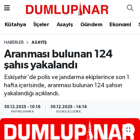
Asayiş
Kütahya Hava Durumu
Kütahya
İlçeler
Asayiş
Gündem
Ekonomi
Diğer
Kütahya Trafik Yoğunluk Haritası
HABERLER
ASAYIŞ
Aranması bulunan 124
Dünya
Süper Lig Puan Durumu ve Fikstür
şahıs yakalandı
Eğitim
Tüm Manşetler
Eskişehir'de polis ve jandarma ekiplerince son 1
hafta içerisinde, aranması bulunan 124 şahsın
Ekonomi
Son Dakika Haberleri
yakalandığı açıklandı.
Eleman
Haber Arşivi
30.12.2025 - 10:16
30.12.2025 - 14:14
YAYINLANMA
GÜNCELLEME
Emlak
Gündem