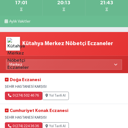
17:01
20:13
21:43
Aylık Vakitler
Kütahya Merkez Nöbetçi Eczaneler
Doğa Eczanesi
ŞEHİR HASTANESİ KARŞISI
0 (274) 502 46 76
Yol Tarifi Al
Cumhuriyet Konak Eczanesi
ŞEHİR HASTANESİ KARŞISI
0 (274) 224 36 36
Yol Tarifi Al