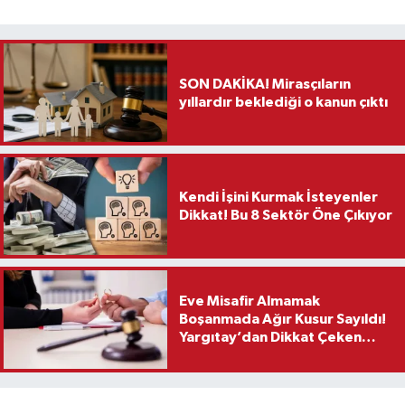
Teknoloji
SON DAKİKA! Mirasçıların
Vasıta
yıllardır beklediği o kanun çıktı
Vefat Haberleri
Yaşam
Kendi İşini Kurmak İsteyenler
Dikkat! Bu 8 Sektör Öne Çıkıyor
Eve Misafir Almamak
Boşanmada Ağır Kusur Sayıldı!
Yargıtay’dan Dikkat Çeken
Karar