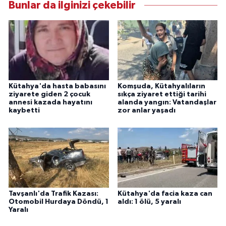
Bunlar da ilginizi çekebilir
Kütahya'da hasta babasını
Komşuda, Kütahyalıların
ziyarete giden 2 çocuk
sıkça ziyaret ettiği tarihi
annesi kazada hayatını
alanda yangın: Vatandaşlar
kaybetti
zor anlar yaşadı
Tavşanlı'da Trafik Kazası:
Kütahya'da facia kaza can
Otomobil Hurdaya Döndü, 1
aldı: 1 ölü, 5 yaralı
Yaralı