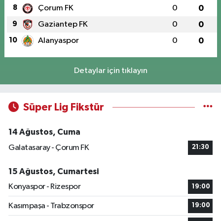
8
Çorum FK
0
0
9
Gaziantep FK
0
0
10
Alanyaspor
0
0
Detaylar için tıklayın
Süper Lig Fikstür
14 Ağustos, Cuma
Galatasaray - Çorum FK
21:30
15 Ağustos, Cumartesi
Konyaspor - Rizespor
19:00
Kasımpaşa - Trabzonspor
19:00