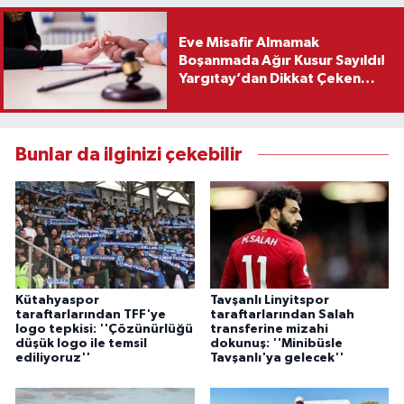
Eve Misafir Almamak
Boşanmada Ağır Kusur Sayıldı!
Yargıtay’dan Dikkat Çeken
Karar
Bunlar da ilginizi çekebilir
Kütahyaspor
Tavşanlı Linyitspor
taraftarlarından TFF'ye
taraftarlarından Salah
logo tepkisi: ''Çözünürlüğü
transferine mizahi
düşük logo ile temsil
dokunuş: ''Minibüsle
ediliyoruz''
Tavşanlı'ya gelecek''