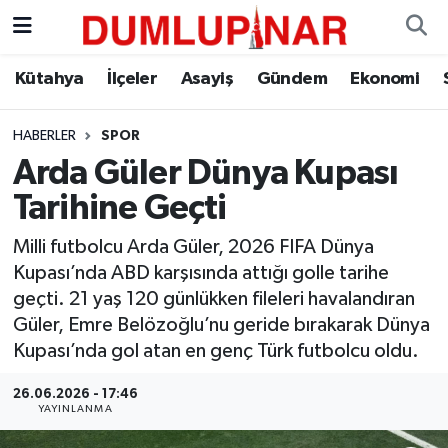
Asayiş
Kütahya Hava Durumu
Kütahya
İlçeler
Asayiş
Gündem
Ekonomi
Diğer
Kütahya Trafik Yoğunluk Haritası
HABERLER
SPOR
Arda Güler Dünya Kupası
Dünya
Süper Lig Puan Durumu ve Fikstür
Tarihine Geçti
Eğitim
Tüm Manşetler
Milli futbolcu Arda Güler, 2026 FIFA Dünya
Kupası’nda ABD karşısında attığı golle tarihe
Ekonomi
Son Dakika Haberleri
geçti. 21 yaş 120 günlükken fileleri havalandıran
Güler, Emre Belözoğlu’nu geride bırakarak Dünya
Eleman
Haber Arşivi
Kupası’nda gol atan en genç Türk futbolcu oldu.
Emlak
26.06.2026 - 17:46
YAYINLANMA
Gündem