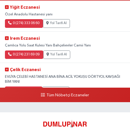
Yiğit Eczanesi
Özel Anadolu Hastanesi yanı
0 (274) 333 06 60
Yol Tarifi Al
Irem Eczanesi
Çamlıca Yolu Saat Kulesi Yanı Bahçelievler Camii Yanı
0 (274) 231 69 09
Yol Tarifi Al
Çelik Eczanesi
EVLİYA ÇELEBİ HASTANESİ ANA BİNA ACİL YOKUŞU DÖRTYOL KAVŞAĞI
BİM YANI
0 (274) 231 81 64
Yol Tarifi Al
Tüm Nöbetçi Eczaneler