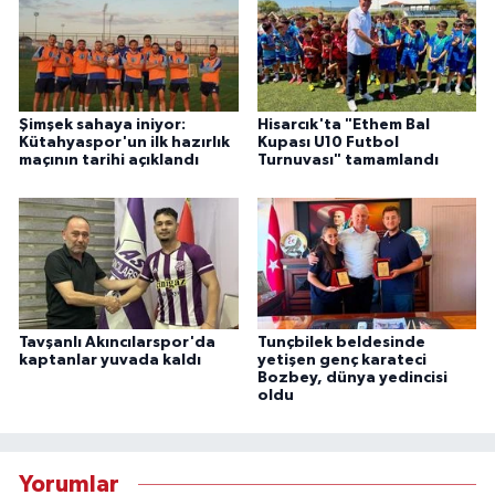
Şimşek sahaya iniyor:
Hisarcık'ta "Ethem Bal
Kütahyaspor'un ilk hazırlık
Kupası U10 Futbol
maçının tarihi açıklandı
Turnuvası" tamamlandı
Tavşanlı Akıncılarspor'da
Tunçbilek beldesinde
kaptanlar yuvada kaldı
yetişen genç karateci
Bozbey, dünya yedincisi
oldu
Yorumlar