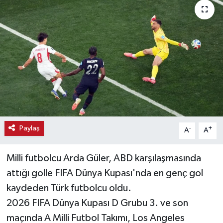
Haber
Haber İlanlar
Kültür-Sanat
Magazin
Resmi İlanlar
Paylaş
-
+
A
A
Sağlık
Milli futbolcu Arda Güler, ABD karşılaşmasında
Seri İlan
attığı golle FIFA Dünya Kupası'nda en genç gol
kaydeden Türk futbolcu oldu.
Siyaset
2026 FIFA Dünya Kupası D Grubu 3. ve son
maçında A Milli Futbol Takımı, Los Angeles
Spor