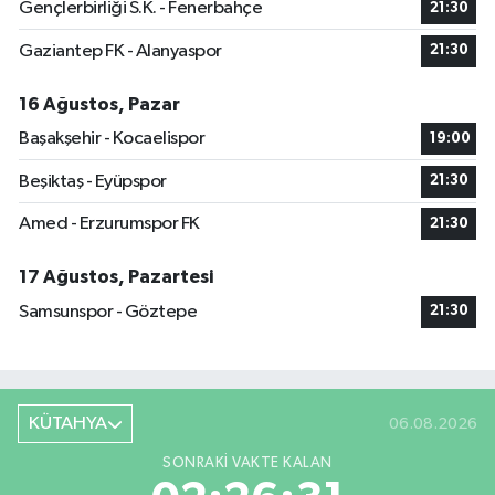
Gençlerbirliği S.K. - Fenerbahçe
21:30
Gaziantep FK - Alanyaspor
21:30
16 Ağustos, Pazar
Başakşehir - Kocaelispor
19:00
Beşiktaş - Eyüpspor
21:30
Amed - Erzurumspor FK
21:30
17 Ağustos, Pazartesi
Samsunspor - Göztepe
21:30
KÜTAHYA
06.08.2026
SONRAKI VAKTE KALAN