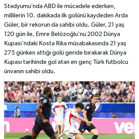
Stadyumu’nda ABD ile mücadele ederken,
Teknoloji
millilerin 10. dakikada ilk golünü kaydeden Arda
Güler, bir rekorun da sahibi oldu. Güler, 21 yaş
Vasıta
120 gün ile, Emre Belözoğlu'nu 2002 Dünya
Kupası'ndaki Kosta Rika müsabakasında 21 yaş
Vefat Haberleri
275 günken attığı golü geride bırakarak Dünya
Kupası tarihinde gol atan en genç Türk futbolcu
Yaşam
ünvanın sahibi oldu.