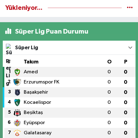
Yükleniyor...
Süper Lig Puan Durumu
Süper Lig
#
Takım
O
P
1
Amed
0
0
2
Erzurumspor FK
0
0
3
Başakşehir
0
0
4
Kocaelispor
0
0
5
Beşiktaş
0
0
6
Eyüpspor
0
0
7
Galatasaray
0
0