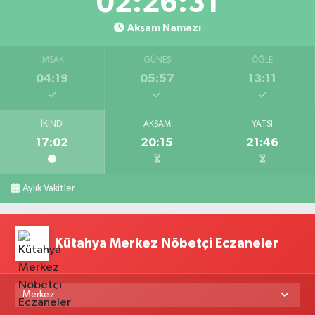
02:26:31
Akşam Namazı
İMSAK
GÜNEŞ
ÖĞLE
04:19
05:57
13:11
İKINDI
AKŞAM
YATSI
17:02
20:15
21:46
Aylık Vakitler
Kütahya Merkez Nöbetçi Eczaneler