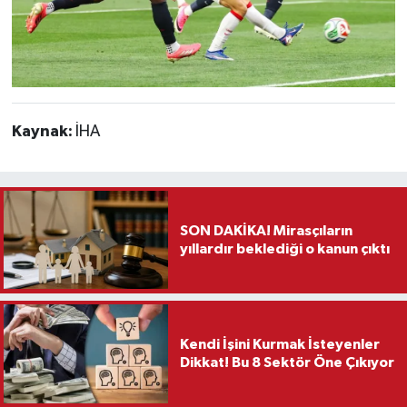
Kaynak:
İHA
SON DAKİKA! Mirasçıların
yıllardır beklediği o kanun çıktı
Kendi İşini Kurmak İsteyenler
Dikkat! Bu 8 Sektör Öne Çıkıyor