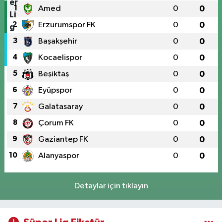
1
Amed
0
0
2
Erzurumspor FK
0
0
3
Başakşehir
0
0
4
Kocaelispor
0
0
5
Beşiktaş
0
0
6
Eyüpspor
0
0
7
Galatasaray
0
0
8
Çorum FK
0
0
9
Gaziantep FK
0
0
10
Alanyaspor
0
0
Detaylar için tıklayın