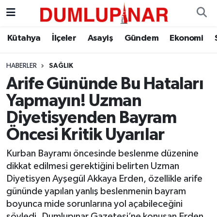
Asayiş
Kütahya Hava Durumu
Kütahya
İlçeler
Asayiş
Gündem
Ekonomi
Diğer
Kütahya Trafik Yoğunluk Haritası
HABERLER
SAĞLIK
Arife Gününde Bu Hataları
Dünya
Süper Lig Puan Durumu ve Fikstür
Yapmayın! Uzman
Eğitim
Tüm Manşetler
Diyetisyenden Bayram
Öncesi Kritik Uyarılar
Ekonomi
Son Dakika Haberleri
Kurban Bayramı öncesinde beslenme düzenine
Eleman
Haber Arşivi
dikkat edilmesi gerektiğini belirten Uzman
Diyetisyen Ayşegül Akkaya Erden, özellikle arife
Emlak
gününde yapılan yanlış beslenmenin bayram
boyunca mide sorunlarına yol açabileceğini
Gündem
söyledi. Dumlupınar Gazetesi’ne konuşan Erden,