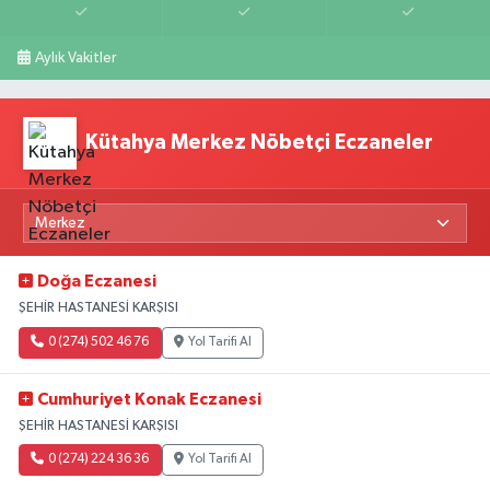
Aylık Vakitler
Kütahya Merkez Nöbetçi Eczaneler
Doğa Eczanesi
ŞEHİR HASTANESİ KARŞISI
0 (274) 502 46 76
Yol Tarifi Al
Cumhuriyet Konak Eczanesi
ŞEHİR HASTANESİ KARŞISI
0 (274) 224 36 36
Yol Tarifi Al