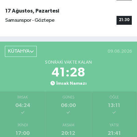
17 Ağustos, Pazartesi
Samsunspor - Göztepe
21:30
KÜTAHYA
09.08.2026
SONRAKI VAKTE KALAN
41:27
İmsak Namazı
İMSAK
GÜNEŞ
ÖĞLE
04:24
06:00
13:11
İKINDI
AKŞAM
YATSI
17:00
20:12
21:41