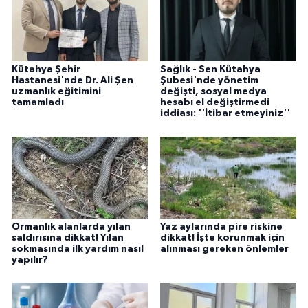
Kütahya Şehir
Sağlık - Sen Kütahya
Hastanesi'nde Dr. Ali Şen
Şubesi'nde yönetim
uzmanlık eğitimini
değişti, sosyal medya
tamamladı
hesabı el değiştirmedi
iddiası: ''İtibar etmeyiniz''
Ormanlık alanlarda yılan
Yaz aylarında pire riskine
saldırısına dikkat! Yılan
dikkat! İşte korunmak için
sokmasında ilk yardım nasıl
alınması gereken önlemler
yapılır?