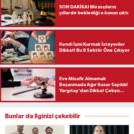
SON DAKİKA! Mirasçıların
yıllardır beklediği o kanun çıktı
Kendi İşini Kurmak İsteyenler
Dikkat! Bu 8 Sektör Öne Çıkıyor
Eve Misafir Almamak
Boşanmada Ağır Kusur Sayıldı!
Yargıtay’dan Dikkat Çeken
Karar
Bunlar da ilginizi çekebilir