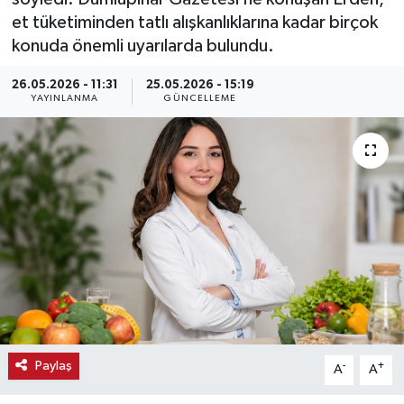
et tüketiminden tatlı alışkanlıklarına kadar birçok
Haber
konuda önemli uyarılarda bulundu.
Haber İlanlar
26.05.2026 - 11:31
25.05.2026 - 15:19
YAYINLANMA
GÜNCELLEME
Kültür-Sanat
Magazin
Resmi İlanlar
Sağlık
Seri İlan
Siyaset
Paylaş
-
+
A
A
Spor