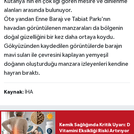
Kütahya'nın en çok ilgi gören mesire ve dinlenme
alanları arasında bulunuyor.
Öte yandan Enne Barajı ve Tabiat Parkı'nın
havadan görüntülenen manzaraları da bölgenin
doğal güzelliğini bir kez daha ortaya koydu.
Gökyüzünden kaydedilen görüntülerde barajın
mavi suları ile çevresini kaplayan yemyeşil
doğanın oluşturduğu manzara izleyenleri kendine
hayran bıraktı.
Kaynak:
İHA
Kemik Sağlığında Kritik Uyarı: D
Vitamini Eksikliği Riski Artırıyor