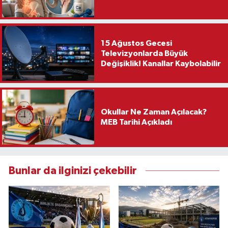
15 Ağustos Gecesi
Televizyonlarda Büyük
Değişiklik! Kanallar Kaybolabilir
Okullar Ne Zaman Açılacak?
MEB Tarihi Açıkladı
Bunlar da ilginizi çekebilir