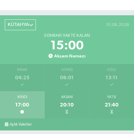
KÜTAHYA
10.08.2026
SONRAKI VAKTE KALAN
14:59
Akşam Namazı
İMSAK
GÜNEŞ
ÖĞLE
04:25
06:01
13:11
İKINDI
AKŞAM
YATSI
17:00
20:10
21:40
Aylık Vakitler