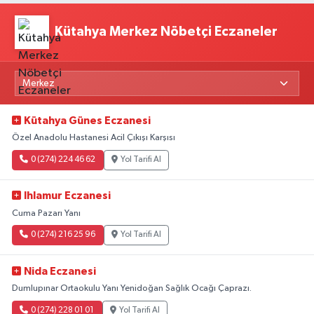
Kütahya Merkez Nöbetçi Eczaneler
Kütahya Günes Eczanesi
Özel Anadolu Hastanesi Acil Çıkışı Karşısı
0 (274) 224 46 62
Yol Tarifi Al
Ihlamur Eczanesi
Cuma Pazarı Yanı
0 (274) 216 25 96
Yol Tarifi Al
Nida Eczanesi
Dumlupınar Ortaokulu Yanı Yenidoğan Sağlık Ocağı Çaprazı.
0 (274) 228 01 01
Yol Tarifi Al