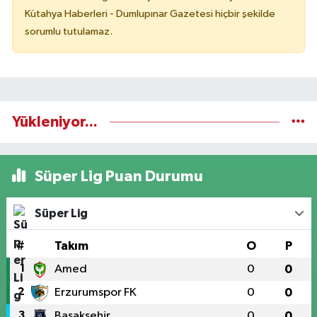
Kütahya Haberleri - Dumlupınar Gazetesi hiçbir şekilde
sorumlu tutulamaz.
Yükleniyor...
Süper Lig Puan Durumu
Süper Lig
#
Takım
O
P
1
Amed
0
0
2
Erzurumspor FK
0
0
3
Başakşehir
0
0