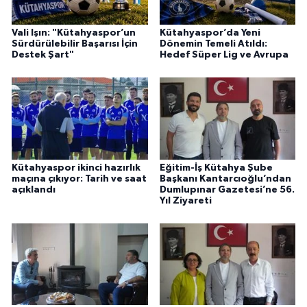
Vali Işın: "Kütahyaspor’un
Kütahyaspor’da Yeni
Sürdürülebilir Başarısı İçin
Dönemin Temeli Atıldı:
Destek Şart"
Hedef Süper Lig ve Avrupa
Kütahyaspor ikinci hazırlık
Eğitim-İş Kütahya Şube
maçına çıkıyor: Tarih ve saat
Başkanı Kantarcıoğlu’ndan
açıklandı
Dumlupınar Gazetesi’ne 56.
Yıl Ziyareti