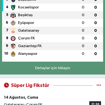
4
Kocaelispor
0
0
5
Beşiktaş
0
0
6
Eyüpspor
0
0
7
Galatasaray
0
0
8
Çorum FK
0
0
9
Gaziantep FK
0
0
10
Alanyaspor
0
0
Detaylar için tıklayın
Süper Lig Fikstür
14 Ağustos, Cuma
Galatasaray - Çorum FK
21:30