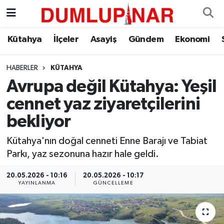
Asayiş
Kütahya Hava Durumu
Kütahya
İlçeler
Asayiş
Gündem
Ekonomi
Diğer
Kütahya Trafik Yoğunluk Haritası
HABERLER
KÜTAHYA
Avrupa değil Kütahya: Yeşil
Dünya
Süper Lig Puan Durumu ve Fikstür
cennet yaz ziyaretçilerini
Eğitim
Tüm Manşetler
bekliyor
Ekonomi
Son Dakika Haberleri
Kütahya'nın doğal cenneti Enne Barajı ve Tabiat
Parkı, yaz sezonuna hazır hale geldi.
Eleman
Haber Arşivi
20.05.2026 - 10:16
20.05.2026 - 10:17
YAYINLANMA
GÜNCELLEME
Emlak
Gündem