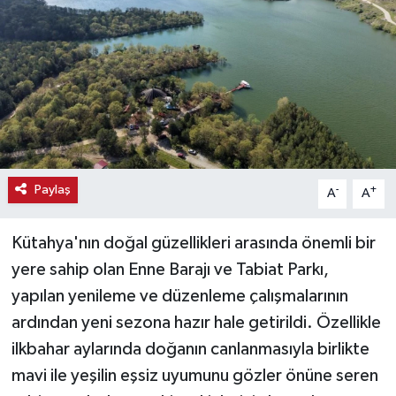
Haber
Haber İlanlar
Kültür-Sanat
Magazin
Paylaş
-
+
A
A
Resmi İlanlar
Kütahya'nın doğal güzellikleri arasında önemli bir
Sağlık
yere sahip olan Enne Barajı ve Tabiat Parkı,
yapılan yenileme ve düzenleme çalışmalarının
Seri İlan
ardından yeni sezona hazır hale getirildi. Özellikle
Siyaset
ilkbahar aylarında doğanın canlanmasıyla birlikte
mavi ile yeşilin eşsiz uyumunu gözler önüne seren
Spor