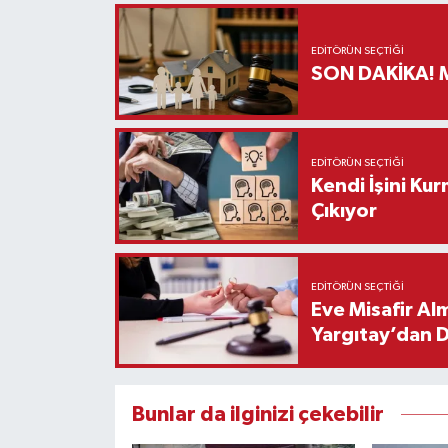
EDITÖRÜN SEÇTIĞI
S
EDITÖRÜN SEÇTIĞI
Kendi İşini Ku
Çıkıyor
EDITÖRÜN SEÇTIĞI
Eve Misafir Al
Yargıtay’dan 
Bunlar da ilginizi çekebilir