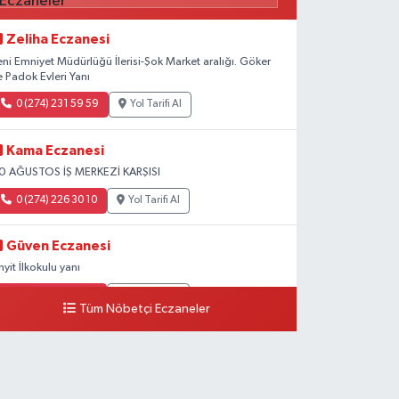
Zeliha Eczanesi
eni Emniyet Müdürlüğü İlerisi-Şok Market aralığı. Göker
e Padok Evleri Yanı
0 (274) 231 59 59
Yol Tarifi Al
Kama Eczanesi
0 AĞUSTOS İŞ MERKEZİ KARŞISI
0 (274) 226 30 10
Yol Tarifi Al
Güven Eczanesi
inyit İlkokulu yanı
0 (274) 224 34 74
Yol Tarifi Al
Tüm Nöbetçi Eczaneler