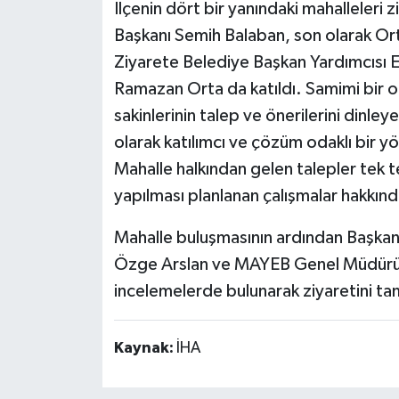
İlçenin dört bir yanındaki mahalleler
Başkanı Semih Balaban, son olarak Orta
Teknoloji
Ziyarete Belediye Başkan Yardımcısı 
Vasıta
Ramazan Orta da katıldı. Samimi bir
sakinlerinin talep ve önerilerini dinl
Vefat Haberleri
olarak katılımcı ve çözüm odaklı bir y
Mahalle halkından gelen talepler tek t
Yaşam
yapılması planlanan çalışmalar hakkında
Mahalle buluşmasının ardından Başkan
Özge Arslan ve MAYEB Genel Müdürü İl
incelemelerde bulunarak ziyaretini t
Kaynak:
İHA