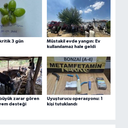
ritik 3 gün
Müstakil evde yangın: Ev
kullanılamaz hale geldi
büyük zarar gören
Uyuşturucu operasyonu: 1
 yem desteği
kişi tutuklandı