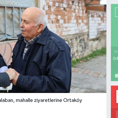
İM
04
aban, mahalle ziyaretlerine Ortaköy