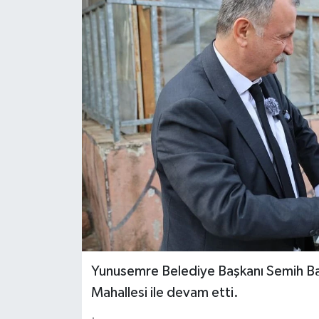
Haber
Haber İlanlar
Kültür-Sanat
Magazin
Resmi İlanlar
Sağlık
Seri İlan
Yunusemre Belediye Başkanı Semih Bal
Siyaset
Mahallesi ile devam etti.
Spor