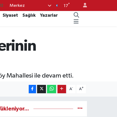
°
Merkez
32
17
08
Siyaset
Sağlık
Yazarlar
02
16
erinin
44
11
 Mahallesi ile devam etti.
-
+
A
A
ükleniyor...