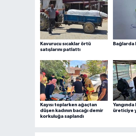
Kavurucu sıcaklar örtü
Bağlarda k
satışlarını patlattı
Kayısı toplarken ağaçtan
Yangında 
düşen kadının bacağı demir
üreticiye
korkuluğa saplandı