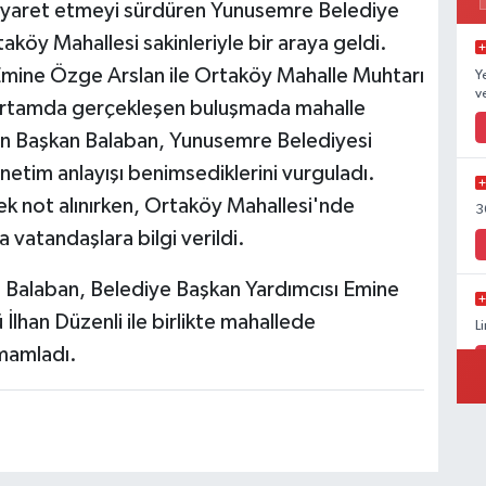
i ziyaret etmeyi sürdüren Yunusemre Belediye
köy Mahallesi sakinleriyle bir araya geldi.
Emine Özge Arslan ile Ortaköy Mahalle Muhtarı
Y
v
 ortamda gerçekleşen buluşmada mahalle
eyen Başkan Balaban, Yunusemre Belediyesi
önetim anlayışı benimsediklerini vurguladı.
ek not alınırken, Ortaköy Mahallesi'nde
3
 vatandaşlara bilgi verildi.
 Balaban, Belediye Başkan Yardımcısı Emine
han Düzenli ile birlikte mahallede
L
amamladı.