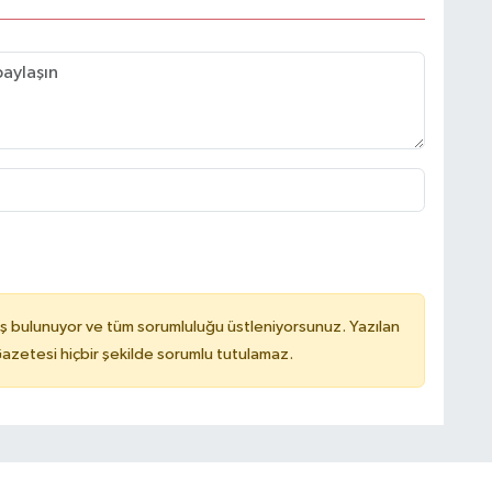
ş bulunuyor ve tüm sorumluluğu üstleniyorsunuz. Yazılan
azetesi hiçbir şekilde sorumlu tutulamaz.