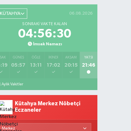
KÜTAHYA
06.08.2026
SONRAKI VAKTE KALAN
04:56:29
İmsak Namazı
SAK
GÜNEŞ
ÖĞLE
İKINDI
AKŞAM
YATSI
:19
05:57
13:11
17:02
20:15
21:46
Aylık Vakitler
Kütahya Merkez Nöbetçi
Eczaneler