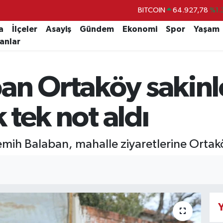
BITCOIN
64.927,78
%1.
DOLAR
47,5894
%0.
a
İlçeler
Asayiş
Gündem
Ekonomi
Spor
Yaşam
lanlar
EURO
55,0398
%-0.
STERLİN
64,1581
%0.
an Ortaköy sakinl
GRAM ALTIN
6508.83
%4.
BİST100
13.703
%
k tek not aldı
ih Balaban, mahalle ziyaretlerine Ortaköy
Y