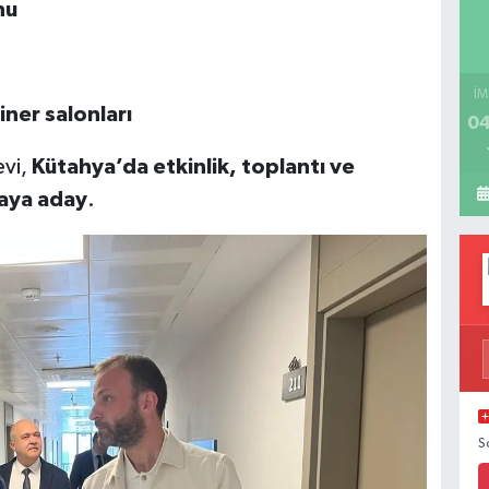
nu
İM
iner salonları
04
evi,
Kütahya’da etkinlik, toplantı ve
maya aday
.
S