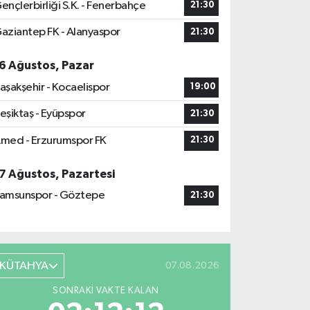
ençlerbirliği S.K. - Fenerbahçe
21:30
aziantep FK - Alanyaspor
21:30
6 Ağustos, Pazar
aşakşehir - Kocaelispor
19:00
eşiktaş - Eyüpspor
21:30
med - Erzurumspor FK
21:30
7 Ağustos, Pazartesi
amsunspor - Göztepe
21:30
KÜTAHYA
07.08.2026
SONRAKI VAKTE KALAN