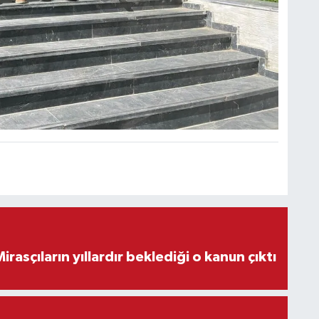
ON DAKİKA! Mirasçıların yıllardır beklediği o kanun çıktı