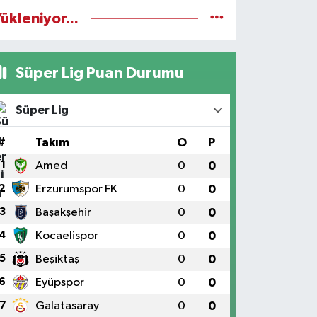
ükleniyor...
Süper Lig Puan Durumu
Süper Lig
#
Takım
O
P
1
Amed
0
0
2
Erzurumspor FK
0
0
3
Başakşehir
0
0
4
Kocaelispor
0
0
5
Beşiktaş
0
0
6
Eyüpspor
0
0
7
Galatasaray
0
0