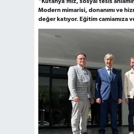
“Kütahya’mız, sosyal tesis anlamın
Modern mimarisi, donanımı ve hiz
değer katıyor. Eğitim camiamıza ve