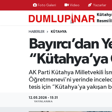
Foto Galeri
Video
Yazarlar
Kütahy
Resmi İ
HABERLER
KÜTAHYA
Bayırcı’dan 
“Kütahya’ya 
AK Parti Kütahya Milletvekili İ
Öğretmenevi’ni yerinde inceledi
tesis için “Kütahya’ya yakışan
12.05.2026 - 15:31
YAYINLANMA