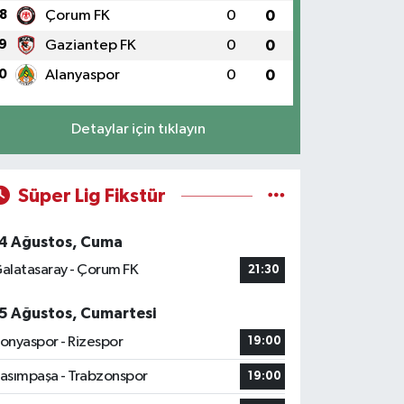
8
Çorum FK
0
0
9
Gaziantep FK
0
0
0
Alanyaspor
0
0
Detaylar için tıklayın
Süper Lig Fikstür
4 Ağustos, Cuma
alatasaray - Çorum FK
21:30
5 Ağustos, Cumartesi
onyaspor - Rizespor
19:00
asımpaşa - Trabzonspor
19:00