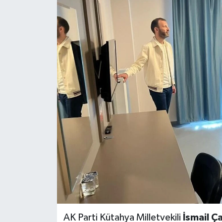
AK Parti Kütahya Milletvekili
İsmail Ça