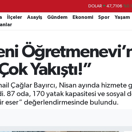
DOLAR
47,7106
%0.
EURO
55,1652
%0.
a
İlçeler
Asayiş
Gündem
Ekonomi
Spor
Yaşam
lanlar
STERLİN
64,4046
%0.
GRAM ALTIN
6618.49
%2.
Yeni Öğretmenevi’
BİST100
13.773
%-
BITCOIN
65.130,04
%1
Çok Yakıştı!”
smail Çağlar Bayırcı, Nisan ayında hizmete 
. 87 oda, 170 yatak kapasitesi ve sosyal d
 bir eser” değerlendirmesinde bulundu.