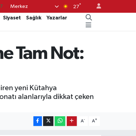
°
Merkez
17
27
27
Siyaset
Sağlık
Yazarlar
35
12
ne Tam Not:
19
.2
giren yeni Kütahya
onatı alanlarıyla dikkat çeken
-
+
A
A