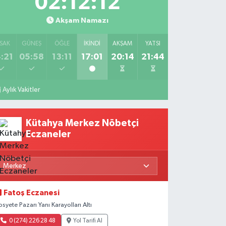
02:12:10
Akşam Namazı
SAK
GÜNEŞ
ÖĞLE
İKINDI
AKŞAM
YATSI
:21
05:58
13:11
17:01
20:14
21:44
Aylık Vakitler
Kütahya Merkez Nöbetçi
Eczaneler
Fatoş Eczanesi
osyete Pazarı Yanı Karayolları Altı
0 (274) 226 28 48
Yol Tarifi Al