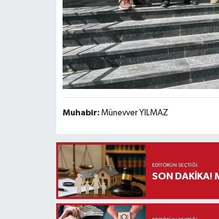
Muhabir:
Münevver YILMAZ
EDITÖRÜN SEÇTIĞI
S