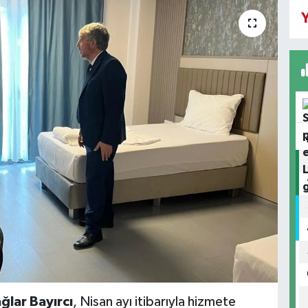
Y
ğlar Bayırcı
, Nisan ayı itibarıyla hizmete