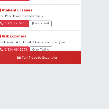
Atakent Eczanesi
zel Park Hayat Hastanesi Karşısı
0 (274) 271 51 55
Yol Tarifi Al
Arık Eczanesi
amlıca yolu A-101 market karşısı salı pazarı yanı
0 (534) 064 92 71
Yol Tarifi Al
Tüm Nöbetçi Eczaneler