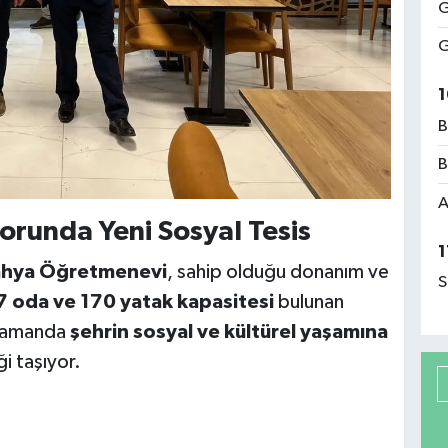
G
G
1
B
B
A
orunda Yeni Sosyal Tesis
1
ahya Öğretmenevi
, sahip olduğu donanım ve
S
 oda ve 170 yatak kapasitesi
bulunan
ı zamanda
şehrin sosyal ve kültürel yaşamına
i taşıyor.