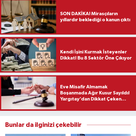
SON DAKİKA! Mirasçıların
yıllardır beklediği o kanun çıktı
Kendi İşini Kurmak İsteyenler
Dikkat! Bu 8 Sektör Öne Çıkıyor
Eve Misafir Almamak
Boşanmada Ağır Kusur Sayıldı!
Yargıtay’dan Dikkat Çeken
Karar
Bunlar da ilginizi çekebilir