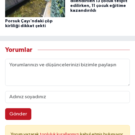
dilendirilen 13 çocuk tespit
edilirken, 11 çocuk eğitime
kazandırıldı
Porsuk Çayı'ndaki çöp
kirliliği dikkat çekti
Yorumlar
Gönder
Yorum yazarak
topluluk kurallarımızı
kabul etmiş bulunuyor