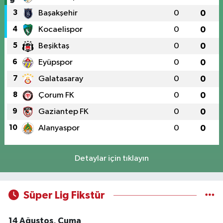
3
Başakşehir
0
0
4
Kocaelispor
0
0
5
Beşiktaş
0
0
6
Eyüpspor
0
0
7
Galatasaray
0
0
8
Çorum FK
0
0
9
Gaziantep FK
0
0
10
Alanyaspor
0
0
Detaylar için tıklayın
Süper Lig Fikstür
14 Ağustos, Cuma