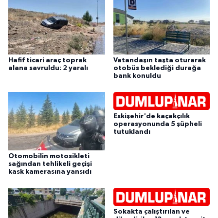
Hafif ticari araç toprak
Vatandaşın taşta oturarak
alana savruldu: 2 yaralı
otobüs beklediği durağa
bank konuldu
Eskişehir'de kaçakçılık
operasyonunda 5 şüpheli
tutuklandı
Otomobilin motosikleti
sağından tehlikeli geçişi
kask kamerasına yansıdı
Sokakta çalıştırılan ve