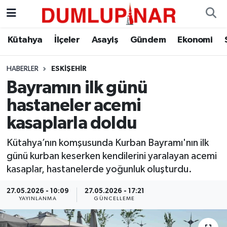
Asayiş
Kütahya Hava Durumu
Kütahya
İlçeler
Asayiş
Gündem
Ekonomi
Diğer
Kütahya Trafik Yoğunluk Haritası
HABERLER
ESKIŞEHIR
Bayramın ilk günü
Dünya
Süper Lig Puan Durumu ve Fikstür
hastaneler acemi
Eğitim
Tüm Manşetler
kasaplarla doldu
Ekonomi
Son Dakika Haberleri
Kütahya’nın komşusunda Kurban Bayramı'nın ilk
günü kurban keserken kendilerini yaralayan acemi
Eleman
Haber Arşivi
kasaplar, hastanelerde yoğunluk oluşturdu.
27.05.2026 - 10:09
27.05.2026 - 17:21
Emlak
YAYINLANMA
GÜNCELLEME
Gündem