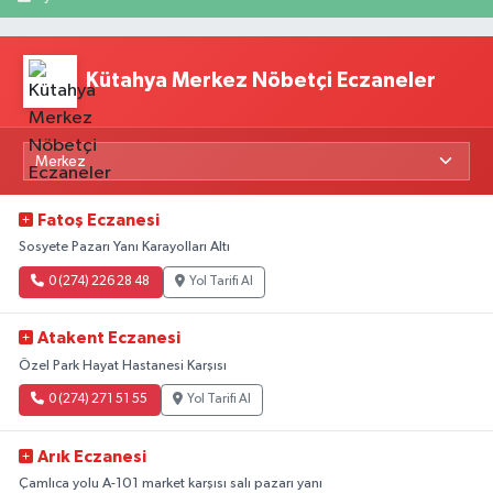
Kütahya Merkez Nöbetçi Eczaneler
Fatoş Eczanesi
Sosyete Pazarı Yanı Karayolları Altı
0 (274) 226 28 48
Yol Tarifi Al
Atakent Eczanesi
Özel Park Hayat Hastanesi Karşısı
0 (274) 271 51 55
Yol Tarifi Al
Arık Eczanesi
Çamlıca yolu A-101 market karşısı salı pazarı yanı