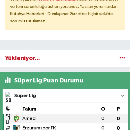
ve tüm sorumluluğu üstleniyorsunuz. Yazılan yorumlardan
Kütahya Haberleri - Dumlupınar Gazetesi hiçbir şekilde
sorumlu tutulamaz.
Yükleniyor...
Süper Lig Puan Durumu
Süper Lig
#
Takım
O
P
1
Amed
0
0
2
Erzurumspor FK
0
0