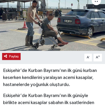
Haber
Haber İlanlar
Kültür-Sanat
Magazin
Resmi İlanlar
Paylaş
-
+
A
A
Sağlık
Eskişehir'de Kurban Bayramı'nın ilk günü kurban
keserken kendilerini yaralayan acemi kasaplar,
Seri İlan
hastanelerde yoğunluk oluşturdu.
Siyaset
Eskişehir'de Kurban Bayramı'nın ilk günüyle
birlikte acemi kasaplar sabahın ilk saatlerinden
Spor