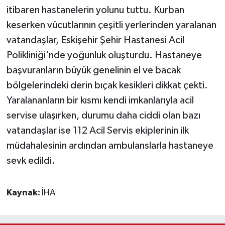
itibaren hastanelerin yolunu tuttu. Kurban
Teknoloji
keserken vücutlarının çeşitli yerlerinden yaralanan
vatandaşlar, Eskişehir Şehir Hastanesi Acil
Vasıta
Polikliniği'nde yoğunluk oluşturdu. Hastaneye
başvuranların büyük genelinin el ve bacak
Vefat Haberleri
bölgelerindeki derin bıçak kesikleri dikkat çekti.
Yaralananların bir kısmı kendi imkanlarıyla acil
Yaşam
servise ulaşırken, durumu daha ciddi olan bazı
vatandaşlar ise 112 Acil Servis ekiplerinin ilk
müdahalesinin ardından ambulanslarla hastaneye
sevk edildi.
Kaynak:
İHA