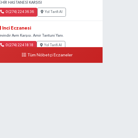
EHİR HASTANESİ KARŞISI
0 (274) 224 36 36
Yol Tarifi Al
Inci Eczanesi
evindir Avm Karşısı. Amir Tantuni Yanı.
0 (274) 224 18 18
Yol Tarifi Al
Tüm Nöbetçi Eczaneler