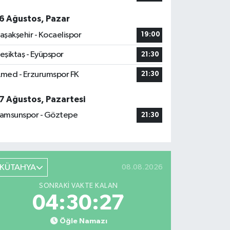
6 Ağustos, Pazar
aşakşehir - Kocaelispor
19:00
eşiktaş - Eyüpspor
21:30
med - Erzurumspor FK
21:30
7 Ağustos, Pazartesi
amsunspor - Göztepe
21:30
KÜTAHYA
08.08.2026
SONRAKI VAKTE KALAN
04:30:26
Öğle Namazı