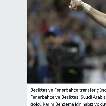
Haber
Haber İlanlar
Kültür-Sanat
Magazin
Resmi İlanlar
Sağlık
Seri İlan
Beşiktaş ve Fenerbahçe transfer günd
Siyaset
Fenerbahçe ve Beşiktaş, Suudi Arabista
golcü Karim Benzema için nabız yoklu
Spor