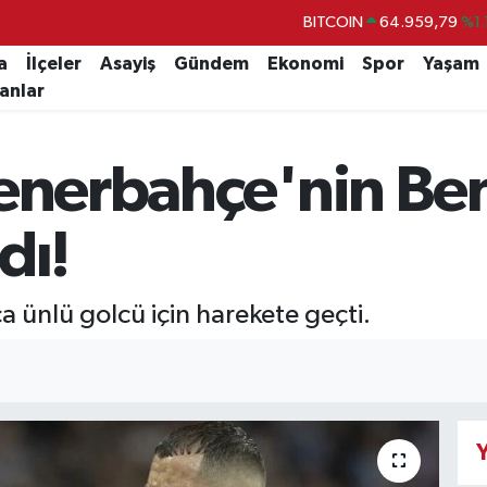
BITCOIN
64.959,79
%1.
DOLAR
47,7436
%0.
a
İlçeler
Asayiş
Gündem
Ekonomi
Spor
Yaşam
lanlar
EURO
55,2510
%0.
STERLİN
64,4811
%0.
Fenerbahçe'nin Ben
GRAM ALTIN
6660.55
%0.
BİST100
13.779
%-
dı!
 ünlü golcü için harekete geçti.
Y