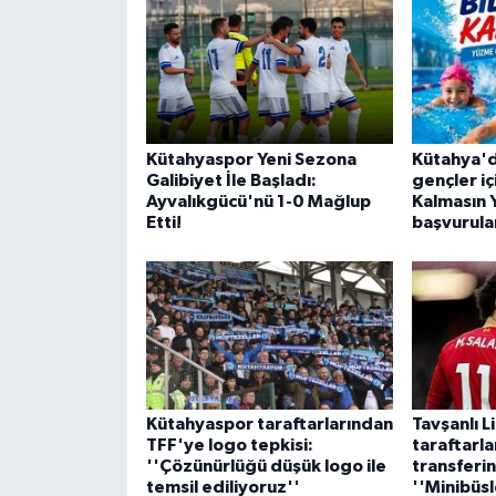
Kütahyaspor Yeni Sezona
Kütahya'd
Galibiyet İle Başladı:
gençler i
Ayvalıkgücü'nü 1-0 Mağlup
Kalmasın 
Etti!
başvurular
Kütahyaspor taraftarlarından
Tavşanlı L
TFF'ye logo tepkisi:
taraftarla
''Çözünürlüğü düşük logo ile
transferi
temsil ediliyoruz''
''Minibüsl