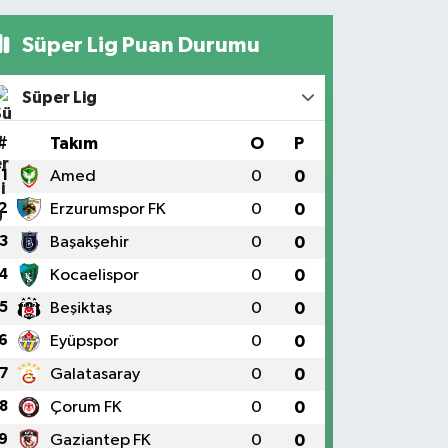
Süper Lig Puan Durumu
Süper Lig
#
Takım
O
P
1
Amed
0
0
2
Erzurumspor FK
0
0
3
Başakşehir
0
0
4
Kocaelispor
0
0
5
Beşiktaş
0
0
6
Eyüpspor
0
0
7
Galatasaray
0
0
8
Çorum FK
0
0
9
Gaziantep FK
0
0