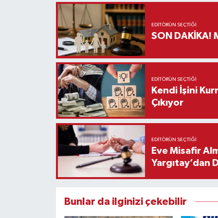
EDITÖRÜN SEÇTIĞI
S
EDITÖRÜN SEÇTIĞI
Kendi İşini Ku
Çıkıyor
EDITÖRÜN SEÇTIĞI
Eve Misafir Al
Yargıtay’dan 
Bunlar da ilginizi çekebilir