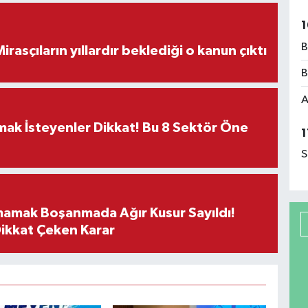
1
B
ON DAKİKA! Mirasçıların yıllardır beklediği o kanun çıktı
B
A
rmak İsteyenler Dikkat! Bu 8 Sektör Öne
1
S
mamak Boşanmada Ağır Kusur Sayıldı!
Dikkat Çeken Karar