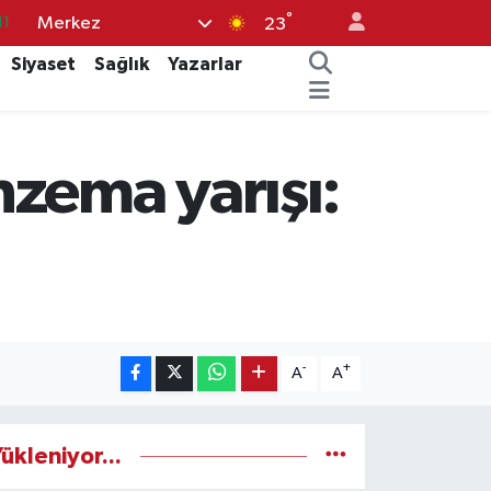
11
°
Merkez
23
18
Siyaset
Sağlık
Yazarlar
32
38
zema yarışı:
03
14
-
+
A
A
ükleniyor...