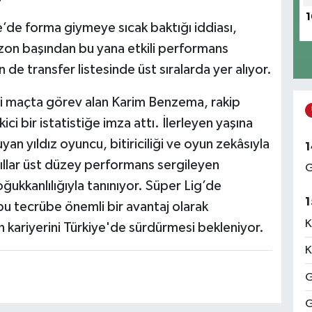
1
e’de forma giymeye sıcak baktığı iddiası,
Sezon başından bu yana etkili performans
 de transfer listesinde üst sıralarda yer alıyor.
mi maçta görev alan Karim Benzema, rakip
ici bir istatistiğe imza attı. İlerleyen yaşına
yan yıldız oyuncu, bitiriciliği ve oyun zekâsıyla
1
ıllar üst düzey performans sergileyen
G
ğukkanlılığıyla tanınıyor. Süper Lig’de
1
bu tecrübe önemli bir avantaj olarak
K
kariyerini Türkiye'de sürdürmesi bekleniyor.
K
G
G