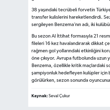
38 yaşındaki tecrübeli forvetin Türkiy
Teknoloji
transfer kulislerini hareketlendirdi. 
Vasıta
sergileyen Benzema’nın adı, iki kulübün
Bu sezon Al İttihat formasıyla 21 res
Vefat Haberleri
fileleri 16 kez havalandırarak dikkat çek
Yaşam
rağmen gol yollarındaki etkinliğini koru
öne çıkıyor. Avrupa futbolunda uzun y
Benzema, özellikle kritik maçlardaki so
şampiyonluk hedefleyen kulüpler için 
görülürken, sezon sonunda oyuncunun 
Kaynak:
Seval Çukur