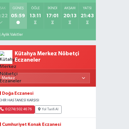
SAK
GÜNEŞ
ÖĞLE
İKINDI
AKŞAM
YATSI
:22
05:59
13:11
17:01
20:13
21:43
Aylık Vakitler
Kütahya Merkez Nöbetçi
Eczaneler
Doğa Eczanesi
EHİR HASTANESİ KARŞISI
0 (274) 502 46 76
Yol Tarifi Al
Cumhuriyet Konak Eczanesi