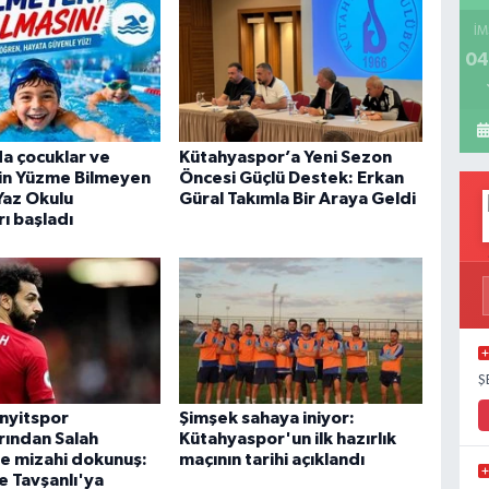
İM
04
a çocuklar ve
Kütahyaspor’a Yeni Sezon
çin Yüzme Bilmeyen
Öncesi Güçlü Destek: Erkan
Yaz Okulu
Güral Takımla Bir Araya Geldi
ı başladı
Ş
inyitspor
Şimşek sahaya iniyor:
rından Salah
Kütahyaspor'un ilk hazırlık
ne mizahi dokunuş:
maçının tarihi açıklandı
e Tavşanlı'ya