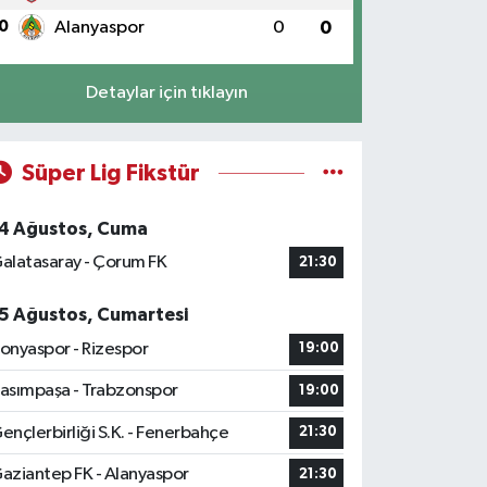
0
Alanyaspor
0
0
Detaylar için tıklayın
Süper Lig Fikstür
4 Ağustos, Cuma
alatasaray - Çorum FK
21:30
5 Ağustos, Cumartesi
onyaspor - Rizespor
19:00
asımpaşa - Trabzonspor
19:00
ençlerbirliği S.K. - Fenerbahçe
21:30
aziantep FK - Alanyaspor
21:30