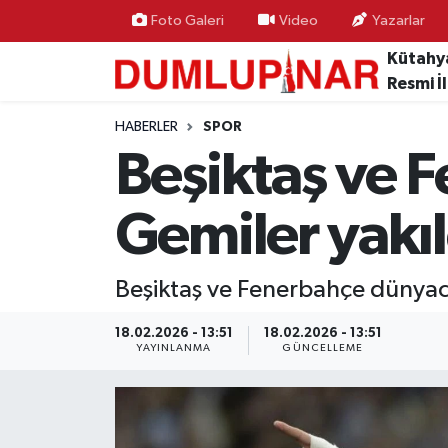
Foto Galeri
Video
Yazarlar
Kütahy
Asayiş
Kütahya Hava Durumu
Resmi İ
Diğer
Kütahya Trafik Yoğunluk Haritası
HABERLER
SPOR
Beşiktaş ve 
Dünya
Süper Lig Puan Durumu ve Fikstür
Gemiler yakıl
Eğitim
Tüm Manşetler
Ekonomi
Son Dakika Haberleri
Beşiktaş ve Fenerbahçe dünyaca
Eleman
Haber Arşivi
18.02.2026 - 13:51
18.02.2026 - 13:51
YAYINLANMA
GÜNCELLEME
Emlak
Gündem