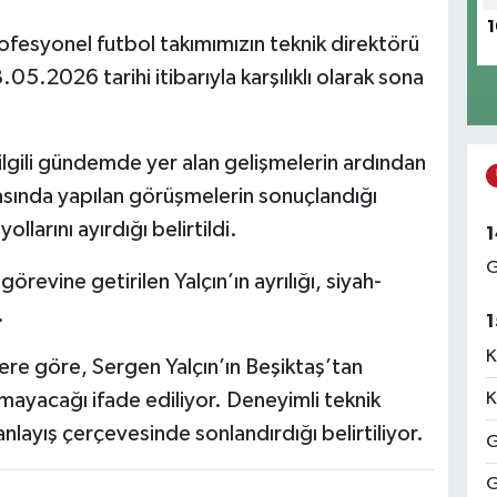
1
ofesyonel futbol takımımızın teknik direktörü
05.2026 tarihi itibarıyla karşılıklı olarak sona
 ilgili gündemde yer alan gelişmelerin ardından
rasında yapılan görüşmelerin sonuçlandığı
yollarını ayırdığı belirtildi.
1
G
örevine getirilen Yalçın’ın ayrılığı, siyah-
.
1
K
ere göre, Sergen Yalçın’ın Beşiktaş’tan
mayacağı ifade ediliyor. Deneyimli teknik
K
 anlayış çerçevesinde sonlandırdığı belirtiliyor.
G
G