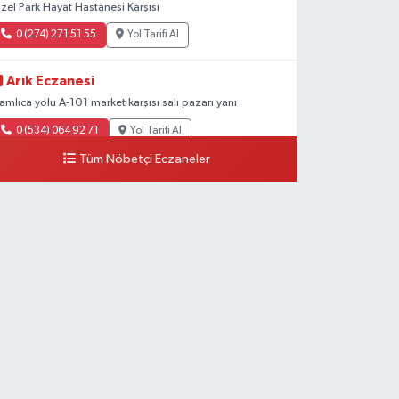
zel Park Hayat Hastanesi Karşısı
0 (274) 271 51 55
Yol Tarifi Al
Arık Eczanesi
amlıca yolu A-101 market karşısı salı pazarı yanı
0 (534) 064 92 71
Yol Tarifi Al
Tüm Nöbetçi Eczaneler