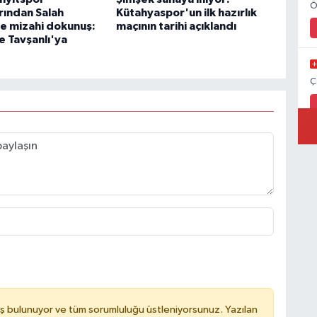
Ö
rından Salah
Kütahyaspor'un ilk hazırlık
ne mizahi dokunuş:
maçının tarihi açıklandı
e Tavşanlı'ya
Ç
ş bulunuyor ve tüm sorumluluğu üstleniyorsunuz. Yazılan