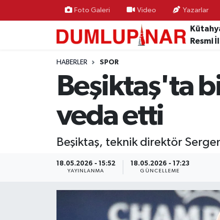
Foto Galeri
Video
Yazarlar
Kütahy
Asayiş
Kütahya Hava Durumu
Resmi İ
Diğer
Kütahya Trafik Yoğunluk Haritası
HABERLER
SPOR
Beşiktaş'ta b
Dünya
Süper Lig Puan Durumu ve Fikstür
veda etti
Eğitim
Tüm Manşetler
Ekonomi
Son Dakika Haberleri
Beşiktaş, teknik direktör Sergen 
Eleman
Haber Arşivi
18.05.2026 - 15:52
18.05.2026 - 17:23
YAYINLANMA
GÜNCELLEME
Emlak
Gündem