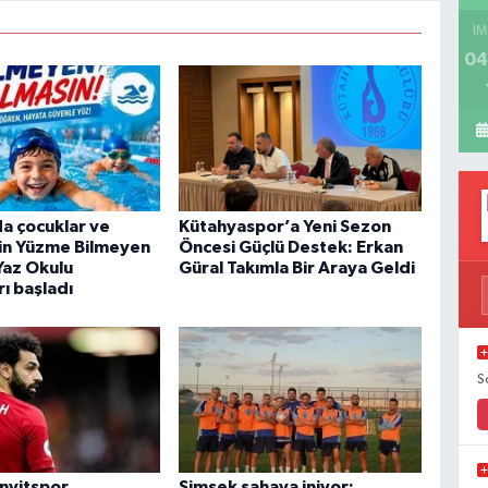
İM
04
a çocuklar ve
Kütahyaspor’a Yeni Sezon
çin Yüzme Bilmeyen
Öncesi Güçlü Destek: Erkan
Yaz Okulu
Güral Takımla Bir Araya Geldi
ı başladı
S
inyitspor
Şimşek sahaya iniyor: