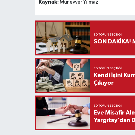
Kaynak:
Münevver Yılmaz
EDITÖRÜN SEÇTIĞI
S
EDITÖRÜN SEÇTIĞI
Kendi İşini Ku
Çıkıyor
EDITÖRÜN SEÇTIĞI
Eve Misafir Al
Yargıtay’dan 