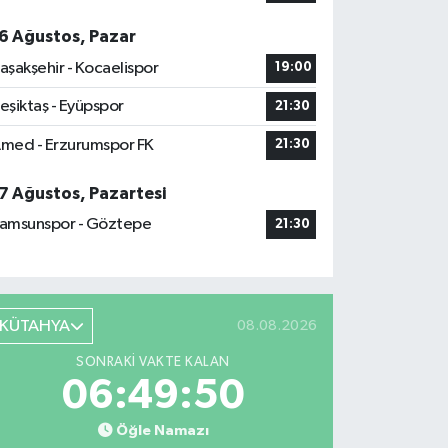
6 Ağustos, Pazar
aşakşehir - Kocaelispor
19:00
eşiktaş - Eyüpspor
21:30
med - Erzurumspor FK
21:30
7 Ağustos, Pazartesi
amsunspor - Göztepe
21:30
KÜTAHYA
08.08.2026
SONRAKI VAKTE KALAN
06:49:49
Öğle Namazı