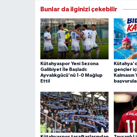
Bunlar da ilginizi çekebilir
Kütahyaspor Yeni Sezona
Kütahya'd
Galibiyet İle Başladı:
gençler i
Ayvalıkgücü'nü 1-0 Mağlup
Kalmasın 
Etti!
başvurular
Kütahyaspor taraftarlarından
Tavşanlı L