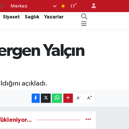
°
Merkez
11
17
18
Siyaset
Sağlık
Yazarlar
32
38
Sergen Yalçın
03
14
ldığını açıkladı.
-
+
A
A
ükleniyor...