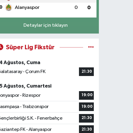
0
Alanyaspor
0
0
Detaylar için tıklayın
Süper Lig Fikstür
4 Ağustos, Cuma
alatasaray - Çorum FK
21:30
5 Ağustos, Cumartesi
onyaspor - Rizespor
19:00
asımpaşa - Trabzonspor
19:00
ençlerbirliği S.K. - Fenerbahçe
21:30
aziantep FK - Alanyaspor
21:30