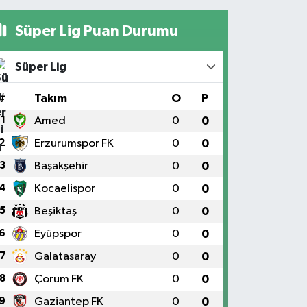
Süper Lig Puan Durumu
Süper Lig
#
Takım
O
P
1
Amed
0
0
2
Erzurumspor FK
0
0
3
Başakşehir
0
0
4
Kocaelispor
0
0
5
Beşiktaş
0
0
6
Eyüpspor
0
0
7
Galatasaray
0
0
8
Çorum FK
0
0
9
Gaziantep FK
0
0