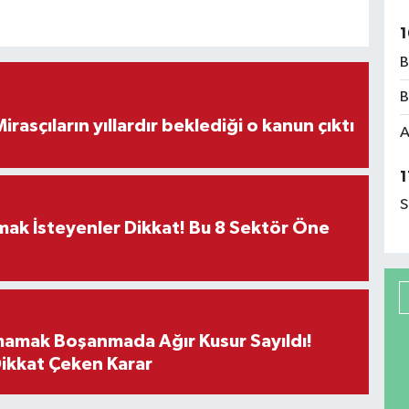
1
B
B
ON DAKİKA! Mirasçıların yıllardır beklediği o kanun çıktı
A
1
S
rmak İsteyenler Dikkat! Bu 8 Sektör Öne
mamak Boşanmada Ağır Kusur Sayıldı!
Dikkat Çeken Karar