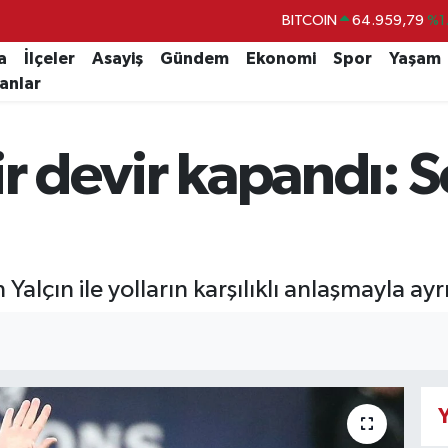
BITCOIN
64.959,79
%1.
DOLAR
47,7436
%0.
a
İlçeler
Asayiş
Gündem
Ekonomi
Spor
Yaşam
lanlar
EURO
55,2510
%0.
STERLİN
64,4811
%0.
ir devir kapandı: 
GRAM ALTIN
6660.55
%0.
BİST100
13.779
%-
Yalçın ile yolların karşılıklı anlaşmayla ayrı
Y