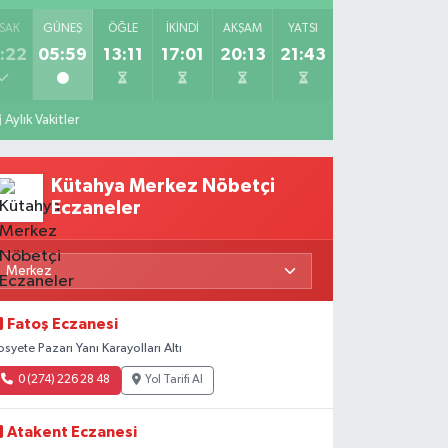
SAK
GÜNEŞ
ÖĞLE
İKINDI
AKŞAM
YATSI
:22
05:59
13:11
17:01
20:13
21:43
Aylık Vakitler
Kütahya Merkez Nöbetçi
Eczaneler
Fatoş Eczanesi
osyete Pazarı Yanı Karayolları Altı
0 (274) 226 28 48
Yol Tarifi Al
Atakent Eczanesi