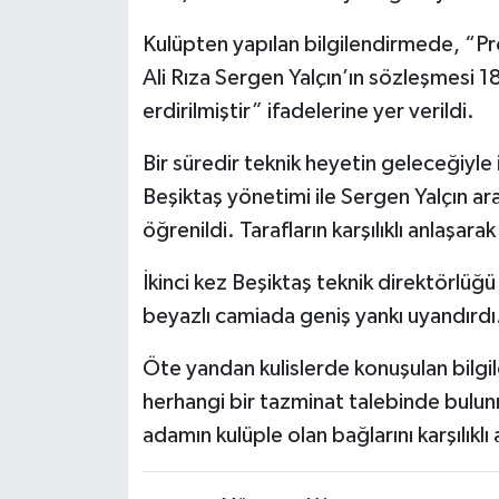
Kulüpten yapılan bilgilendirmede, “Pr
Teknoloji
Ali Rıza Sergen Yalçın’ın sözleşmesi 18.
Vasıta
erdirilmiştir” ifadelerine yer verildi.
Bir süredir teknik heyetin geleceğiyle
Vefat Haberleri
Beşiktaş yönetimi ile Sergen Yalçın a
Yaşam
öğrenildi. Tarafların karşılıklı anlaşarak 
İkinci kez Beşiktaş teknik direktörlüğü g
beyazlı camiada geniş yankı uyandırdı
Öte yandan kulislerde konuşulan bilgil
herhangi bir tazminat talebinde bulun
adamın kulüple olan bağlarını karşılıklı