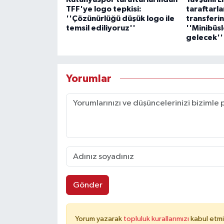
TFF'ye logo tepkisi:
taraftarla
''Çözünürlüğü düşük logo ile
transferi
temsil ediliyoruz''
''Minibüsl
gelecek''
Yorumlar
Gönder
Yorum yazarak
topluluk kurallarımızı
kabul etmi