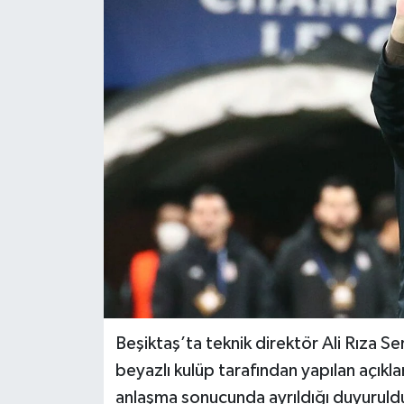
Haber
Haber İlanlar
Kültür-Sanat
Magazin
Resmi İlanlar
Sağlık
Seri İlan
Beşiktaş’ta teknik direktör Ali Rıza S
Siyaset
beyazlı kulüp tarafından yapılan açıkla
anlaşma sonucunda ayrıldığı duyuruld
Spor