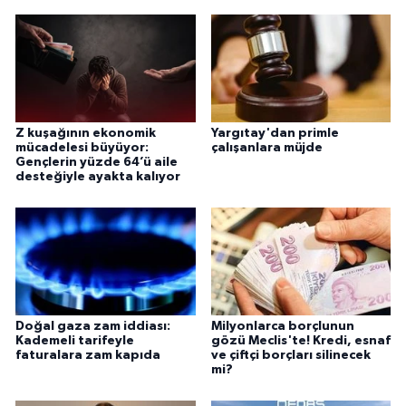
Z kuşağının ekonomik
Yargıtay'dan primle
mücadelesi büyüyor:
çalışanlara müjde
Gençlerin yüzde 64’ü aile
desteğiyle ayakta kalıyor
Doğal gaza zam iddiası:
Milyonlarca borçlunun
Kademeli tarifeyle
gözü Meclis'te! Kredi, esnaf
faturalara zam kapıda
ve çiftçi borçları silinecek
mi?