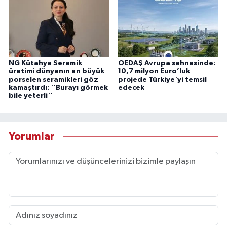
NG Kütahya Seramik
OEDAŞ Avrupa sahnesinde:
üretimi dünyanın en büyük
10,7 milyon Euro’luk
porselen seramikleri göz
projede Türkiye'yi temsil
kamaştırdı: ''Burayı görmek
edecek
bile yeterli''
Yorumlar