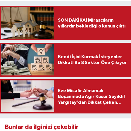
SON DAKİKA! Mirasçıların
yıllardır beklediği o kanun çıktı
Kendi İşini Kurmak İsteyenler
Dikkat! Bu 8 Sektör Öne Çıkıyor
Eve Misafir Almamak
Boşanmada Ağır Kusur Sayıldı!
Yargıtay’dan Dikkat Çeken
Karar
Bunlar da ilginizi çekebilir