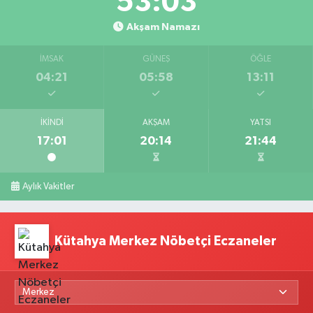
53:02
Akşam Namazı
İMSAK
GÜNEŞ
ÖĞLE
04:21
05:58
13:11
İKINDI
AKŞAM
YATSI
17:01
20:14
21:44
Aylık Vakitler
Kütahya Merkez Nöbetçi Eczaneler