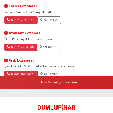
Fatoş Eczanesi
Sosyete Pazarı Yanı Karayolları Altı
0 (274) 226 28 48
Yol Tarifi Al
Atakent Eczanesi
Özel Park Hayat Hastanesi Karşısı
0 (274) 271 51 55
Yol Tarifi Al
Arık Eczanesi
Çamlıca yolu A-101 market karşısı salı pazarı yanı
0 (534) 064 92 71
Yol Tarifi Al
Tüm Nöbetçi Eczaneler