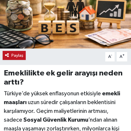
Haber
Haber İlanlar
Kültür-Sanat
Magazin
Paylaş
-
+
A
A
Resmi İlanlar
Emeklilikte ek gelir arayışı neden
arttı?
Sağlık
Türkiye’de yüksek enflasyonun etkisiyle
emekli
Seri İlan
maaşları
uzun süredir çalışanların beklentisini
karşılamıyor. Geçim maliyetlerinin artması,
Siyaset
sadece
Sosyal Güvenlik Kurumu
’ndan alınan
maaşla yaşamayı zorlaştırırken, milyonlarca kişi
Spor