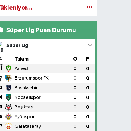
ükleniyor...
Süper Lig Puan Durumu
Süper Lig
#
Takım
O
P
1
Amed
0
0
2
Erzurumspor FK
0
0
3
Başakşehir
0
0
4
Kocaelispor
0
0
5
Beşiktaş
0
0
6
Eyüpspor
0
0
7
Galatasaray
0
0