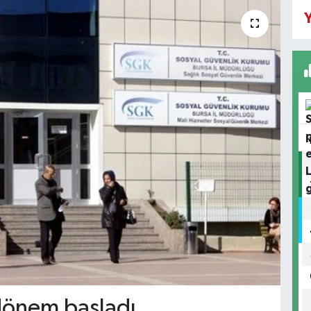
Y
 dönem başladı