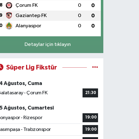
8
Çorum FK
0
0
9
Gaziantep FK
0
0
0
Alanyaspor
0
0
Detaylar için tıklayın
Süper Lig Fikstür
4 Ağustos, Cuma
alatasaray - Çorum FK
21:30
5 Ağustos, Cumartesi
onyaspor - Rizespor
19:00
asımpaşa - Trabzonspor
19:00