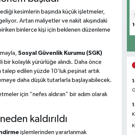
ediği kesimlerin başında küçük işletmeler,
eliyor. Artan maliyetler ve nakit akışındaki
1
iriken binlerce kişi için beklenen düzenleme
lamayla,
Sosyal Güvenlik Kurumu (SGK)
i bir kolaylık yürürlüğe alındı. Daha önce
talep edilen yüzde 10’luk peşinat artık
meye daha düşük tutarlarla başlayabilecek.
1
G
şletmeler için “nefes aldıran” bir adım olarak
1
K
 neden kaldırıldı
K
endirme
işlemlerinden yararlanmak