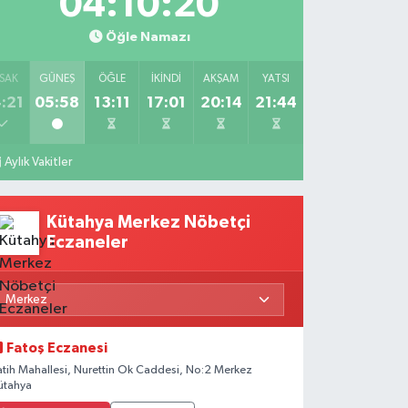
04:10:19
Öğle Namazı
SAK
GÜNEŞ
ÖĞLE
İKINDI
AKŞAM
YATSI
:21
05:58
13:11
17:01
20:14
21:44
Aylık Vakitler
Kütahya Merkez Nöbetçi
Eczaneler
Fatoş Eczanesi
atih Mahallesi, Nurettin Ok Caddesi, No:2 Merkez
ütahya