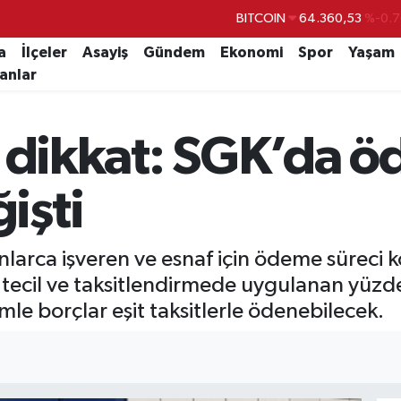
DOLAR
47,7143
%0.1
a
İlçeler
Asayiş
Gündem
Ekonomi
Spor
Yaşam
EURO
55,0317
%-0.0
lanlar
STERLİN
64,2463
%0.0
GRAM ALTIN
6574.81
%1.4
r dikkat: SGK’da ö
BİST100
13.887
%6
işti
arca işveren ve esnaf için ödeme süreci ko
tecil ve taksitlendirmede uygulanan yüzde
temle borçlar eşit taksitlerle ödenebilecek.