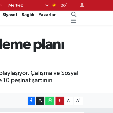
°
Merkez
20
6
Siyaset
Sağlık
Yazarlar
2
7
4
deme planı
4
laylaşıyor. Çalışma ve Sosyal
 10 peşinat şartının
-
+
A
A