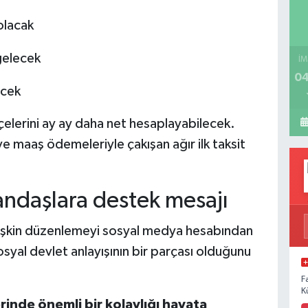
olacak
gelecek
İM
04
ecek
tçelerini ay ay daha net hesaplayabilecek.
e maaş ödemeleriyle çakışan ağır ilk taksit
andaşlara destek mesajı
ilişkin düzenlemeyi sosyal medya hesabından
syal devlet anlayışının bir parçası olduğunu
F
K
inde önemli bir kolaylığı hayata