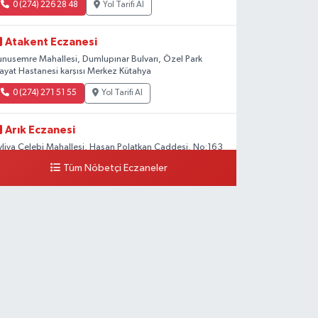
0 (274) 226 28 48
Yol Tarifi Al
Atakent Eczanesi
unusemre Mahallesi, Dumlupınar Bulvarı, Özel Park
ayat Hastanesi karşısı Merkez Kütahya
0 (274) 271 51 55
Yol Tarifi Al
Arık Eczanesi
vliya Çelebi Mahallesi, Hasan Polatkan Caddesi, No:163
 Merkez Kütahya
Tüm Nöbetçi Eczaneler
0 (534) 064 92 71
Yol Tarifi Al