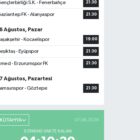
ençlerbirliği S.K. - Fenerbahçe
21:30
aziantep FK - Alanyaspor
21:30
6 Ağustos, Pazar
aşakşehir - Kocaelispor
19:00
eşiktaş - Eyüpspor
21:30
med - Erzurumspor FK
21:30
7 Ağustos, Pazartesi
amsunspor - Göztepe
21:30
KÜTAHYA
07.08.2026
SONRAKI VAKTE KALAN