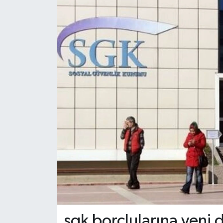
Haber
Haber İlanlar
Kültür-Sanat
Magazin
Resmi İlanlar
Sağlık
Seri İlan
Siyaset
sgk borçlularına yeni
Spor