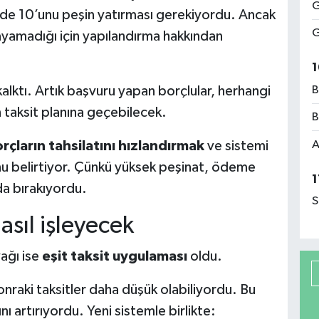
G
zde 10’unu peşin yatırması gerekiyordu. Ancak
G
layamadığı için yapılandırma hakkından
1
B
lktı. Artık başvuru yapan borçlular, herhangi
aksit planına geçebilecek.
B
A
rçların tahsilatını hızlandırmak
ve sistemi
unu belirtiyor. Çünkü yüksek peşinat, ödeme
1
da bırakıyordu.
S
asıl işleyecek
yağı ise
eşit taksit uygulaması
oldu.
onraki taksitler daha düşük olabiliyordu. Bu
ı artırıyordu. Yeni sistemle birlikte: