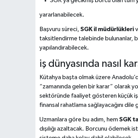
SGK’ya gecikmiş borcu olan tüm 
yararlanabilecek.
Başvuru süreci,
SGK il müdürlükleri
v
taksitlendirme talebinde bulunanlar, bo
yapılandırabilecek.
iş dünyasında nasıl kar
Kütahya başta olmak üzere Anadolu’da
“zamanında gelen bir karar” olarak yo
sektöründe faaliyet gösteren küçük işle
finansal rahatlama sağlayacağını dile g
Uzmanlara göre bu adım, hem
SGK ta
dışılığı azaltacak. Borcunu ödemek ist
sisteme daha kolay dahil olabilecek.