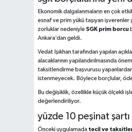
Ekonomik dalgalanmaların en çok etkil
Teknoloji
esnaf ve prim yükü taşıyan işverenler g
Vasıta
zorluklar nedeniyle
SGK prim borcu
b
Ankara’dan geldi.
Vefat Haberleri
Vedat Işıkhan tarafından yapılan açık
Yaşam
alacaklarının yapılandırılmasında öneml
taksitlendirme başvurusu yapanlardan 
istenmeyecek. Böylece borçlular, öde
Bu değişiklik, özellikle küçük ölçekli i
değerlendiriliyor.
yüzde 10 peşinat şartı
Önceki uygulamada
tecil ve taksitl