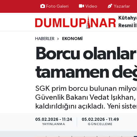
Foto Galeri
Video
Yazarlar
Kütahy
Asayiş
Kütahya Hava Durumu
Resmi İ
Diğer
Kütahya Trafik Yoğunluk Haritası
HABERLER
EKONOMI
Borcu olanla
Dünya
Süper Lig Puan Durumu ve Fikstür
tamamen değ
Eğitim
Tüm Manşetler
Ekonomi
Son Dakika Haberleri
SGK prim borcu bulunan milyonl
Güvenlik Bakanı Vedat Işıkhan, 
Eleman
Haber Arşivi
kaldırıldığını açıkladı. Yeni sis
Emlak
05.02.2026 - 11:24
05.02.2026 - 11:49
YAYINLANMA
GÜNCELLEME
Gündem