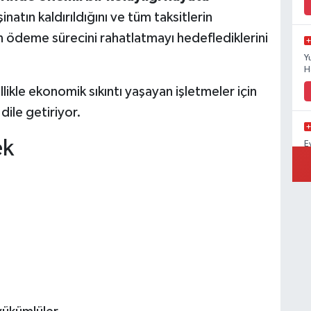
natın kaldırıldığını ve tüm taksitlerin
n ödeme sürecini rahatlatmayı hedeflediklerini
Y
H
ikle ekonomik sıkıntı yaşayan işletmeler için
dile getiriyor.
ek
E
A