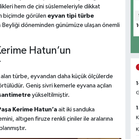
ikleri hem de çini süslemeleriyle dikkat
ın biçimde görülen
eyvan tipi türbe
an Beyliği döneminden günümüze ulaşan önemli
1
 Kerime Hatun’un
r
alan türbe, eyvandan daha küçük ölçülerde
1
örtülüdür. Geniş sivri kemerle eyvana açılan
G
santimetre
yükseltilmiştir.
1
Paşa Kerime Hatun’a
ait iki sanduka
K
i, altıgen firuze renkli çiniler ile aralarına
planmıştır.
K