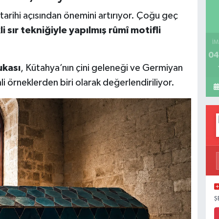
 tarihi açısından önemini artırıyor. Çoğu geç
li sır tekniğiyle yapılmış rûmî motifli
İM
04
ukası
, Kütahya’nın çini geleneği ve Germiyan
i örneklerden biri olarak değerlendiriliyor.
Ş