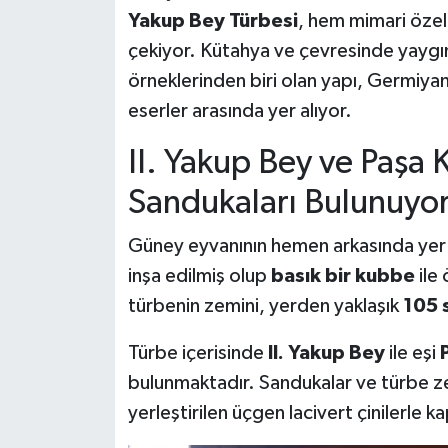
Yakup Bey Türbesi
, hem mimari özell
Teknoloji
çekiyor. Kütahya ve çevresinde yayg
örneklerinden biri olan yapı, Germiy
Vasıta
eserler arasında yer alıyor.
Vefat Haberleri
II. Yakup Bey ve Paşa
Sandukaları Bulunuyo
Yaşam
Güney eyvanının hemen arkasında yer 
inşa edilmiş olup
basık bir kubbe
ile 
türbenin zemini, yerden yaklaşık
105 
Türbe içerisinde
II. Yakup Bey
ile eşi
bulunmaktadır. Sandukalar ve türbe zemin
yerleştirilen üçgen lacivert çinilerle ka