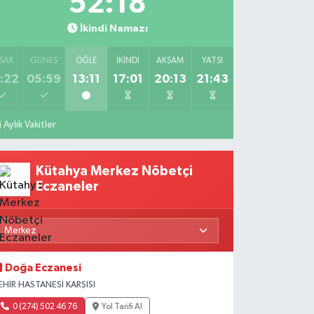
52:17
İkindi Namazı
SAK
GÜNEŞ
ÖĞLE
İKINDI
AKŞAM
YATSI
:22
05:59
13:11
17:01
20:13
21:43
Aylık Vakitler
Kütahya Merkez Nöbetçi
Eczaneler
Doğa Eczanesi
EHİR HASTANESİ KARŞISI
0 (274) 502 46 76
Yol Tarifi Al