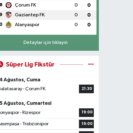
8
Çorum FK
0
0
9
Gaziantep FK
0
0
0
Alanyaspor
0
0
Detaylar için tıklayın
Süper Lig Fikstür
4 Ağustos, Cuma
alatasaray - Çorum FK
21:30
5 Ağustos, Cumartesi
onyaspor - Rizespor
19:00
asımpaşa - Trabzonspor
19:00