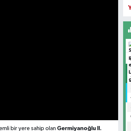
Y
nemli bir yere sahip olan
Germiyanoğlu II.