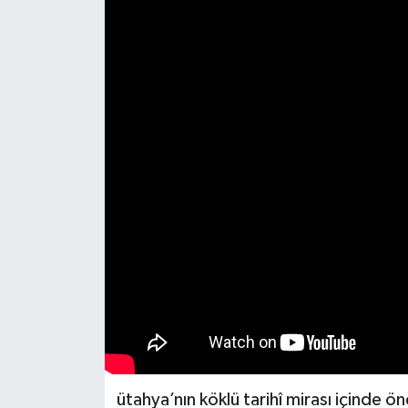
Haber
Haber İlanlar
Kültür-Sanat
Magazin
Resmi İlanlar
Sağlık
Seri İlan
Siyaset
ütahya’nın köklü tarihî mirası içinde ö
Spor