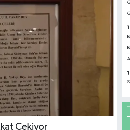
G
G
1
B
B
A
1
S
kkat Çekiyor