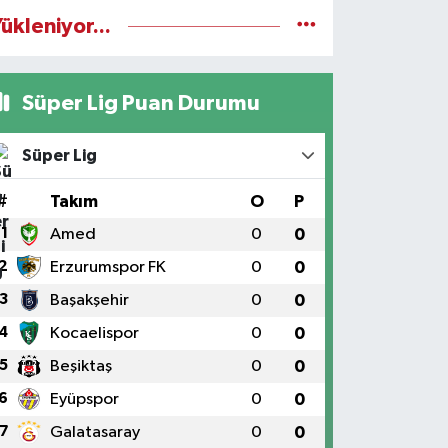
ükleniyor...
Süper Lig Puan Durumu
Süper Lig
#
Takım
O
P
1
Amed
0
0
2
Erzurumspor FK
0
0
3
Başakşehir
0
0
4
Kocaelispor
0
0
5
Beşiktaş
0
0
6
Eyüpspor
0
0
7
Galatasaray
0
0