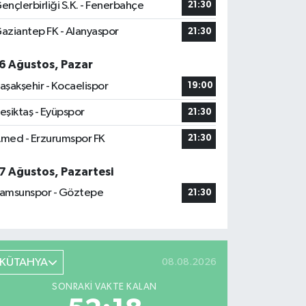
ençlerbirliği S.K. - Fenerbahçe
21:30
aziantep FK - Alanyaspor
21:30
6 Ağustos, Pazar
aşakşehir - Kocaelispor
19:00
eşiktaş - Eyüpspor
21:30
med - Erzurumspor FK
21:30
7 Ağustos, Pazartesi
amsunspor - Göztepe
21:30
KÜTAHYA
08.08.2026
SONRAKI VAKTE KALAN