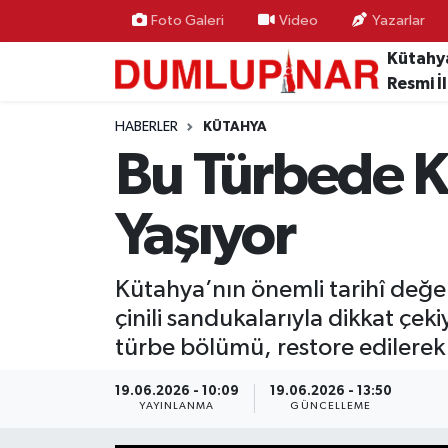
Foto Galeri
Video
Yazarlar
Kütahy
Asayiş
Kütahya Hava Durumu
Resmi İ
Diğer
Kütahya Trafik Yoğunluk Haritası
HABERLER
KÜTAHYA
Bu Türbede Kü
Dünya
Süper Lig Puan Durumu ve Fikstür
Yaşıyor
Eğitim
Tüm Manşetler
Ekonomi
Son Dakika Haberleri
Kütahya’nın önemli tarihî değer
çinili sandukalarıyla dikkat çeki
Eleman
Haber Arşivi
türbe bölümü, restore edilerek 
Emlak
19.06.2026 - 10:09
19.06.2026 - 13:50
YAYINLANMA
GÜNCELLEME
Gündem