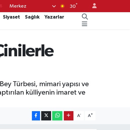
°
Merkez
8
30
2
Siyaset
Sağlık
Yazarlar
8
3
inilerle
4
18
Bey Türbesi, mimari yapısı ve
aptırılan külliyenin imaret ve
-
+
A
A