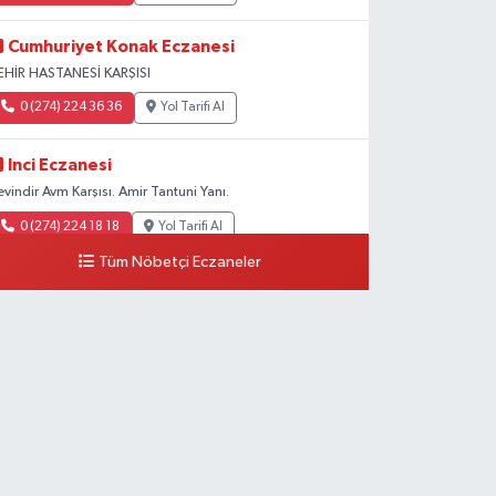
Cumhuriyet Konak Eczanesi
EHİR HASTANESİ KARŞISI
0 (274) 224 36 36
Yol Tarifi Al
Inci Eczanesi
evindir Avm Karşısı. Amir Tantuni Yanı.
0 (274) 224 18 18
Yol Tarifi Al
Tüm Nöbetçi Eczaneler