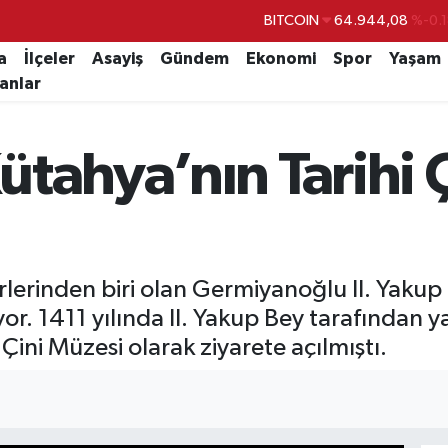
DOLAR
47,7436
%0.1
EURO
55,2510
%0.3
a
İlçeler
Asayiş
Gündem
Ekonomi
Spor
Yaşam
lanlar
STERLİN
64,4811
%0.3
GRAM ALTIN
6660.55
%0.0
tahya’nın Tarihi Ç
BİST100
13.779
%-1
BITCOIN
64.944,08
%-0.
lerinden biri olan Germiyanoğlu II. Yakup 
yor. 1411 yılında II. Yakup Bey tarafından y
Çini Müzesi olarak ziyarete açılmıştı.