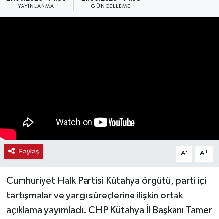
YAYINLANMA
GÜNCELLEME
Haber
Haber İlanlar
Kültür-Sanat
Magazin
Resmi İlanlar
Sağlık
Paylaş
-
+
A
A
Seri İlan
Cumhuriyet Halk Partisi Kütahya örgütü, parti içi
Siyaset
tartışmalar ve yargı süreçlerine ilişkin ortak
açıklama yayımladı. CHP Kütahya İl Başkanı Tamer
Spor