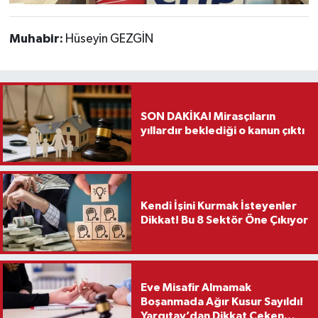
Muhabir:
Hüseyin GEZGİN
SON DAKİKA! Mirasçıların
yıllardır beklediği o kanun çıktı
Kendi İşini Kurmak İsteyenler
Dikkat! Bu 8 Sektör Öne Çıkıyor
Eve Misafir Almamak
Boşanmada Ağır Kusur Sayıldı!
Yargıtay’dan Dikkat Çeken