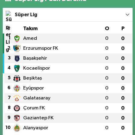
Süper Lig
#
Takım
O
P
1
Amed
0
0
2
Erzurumspor FK
0
0
3
Başakşehir
0
0
4
Kocaelispor
0
0
5
Beşiktaş
0
0
6
Eyüpspor
0
0
7
Galatasaray
0
0
8
Çorum FK
0
0
9
Gaziantep FK
0
0
10
Alanyaspor
0
0