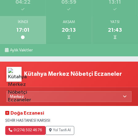
04:22
05:59
13:11
İKINDI
AKŞAM
YATSI
17:01
20:13
21:43
Aylık Vakitler
Kütahya Merkez Nöbetçi Eczaneler
Doğa Eczanesi
ŞEHİR HASTANESİ KARŞISI
0 (274) 502 46 76
Yol Tarifi Al