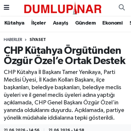
Asayiş
Kütahya Hava Durumu
Kütahya
İlçeler
Asayiş
Gündem
Ekonomi
Diğer
Kütahya Trafik Yoğunluk Haritası
HABERLER
SIYASET
CHP Kütahya Örgütünden
Dünya
Süper Lig Puan Durumu ve Fikstür
Özgür Özel’e Ortak Destek
Eğitim
Tüm Manşetler
CHP Kütahya İl Başkanı Tamer Yenikaya, Parti
Meclisi Üyesi, İl Kadın Kolları Başkanı, ilçe
Ekonomi
Son Dakika Haberleri
başkanları, belediye başkanları, belediye meclis
üyeleri ve il genel meclis üyeleri adına yaptığı
Eleman
Haber Arşivi
açıklamada, CHP Genel Başkanı Özgür Özel’in
yanında olduklarını duyurdu. Açıklamada, partiye
Emlak
yönelik müdahale iddialarına tepki gösterildi.
Gündem
21.06.2026 - 14:56
21.06.2026 - 14:58