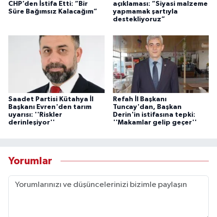
CHP’den İstifa Etti: “Bir
açıklaması: “Siyasi malzeme
Süre Bağımsız Kalacağım”
yapmamak şartıyla
destekliyoruz”
Saadet Partisi Kütahya İl
Refah İl Başkanı
Başkanı Evren'den tarım
Tuncay'dan, Başkan
uyarısı: ''Riskler
Derin'in istifasına tepki:
derinleşiyor''
''Makamlar gelip geçer''
Yorumlar