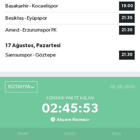
Başakşehir - Kocaelispor
19:00
Beşiktaş - Eyüpspor
21:30
Amed - Erzurumspor FK
21:30
17 Ağustos, Pazartesi
Samsunspor - Göztepe
21:30
KÜTAHYA
08.08.2026
SONRAKI VAKTE KALAN
02:45:52
Akşam Namazı
İMSAK
GÜNEŞ
ÖĞLE