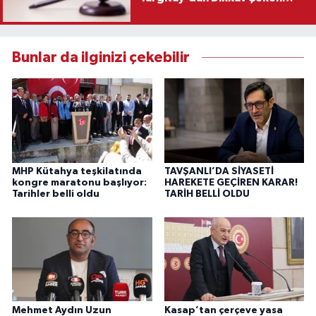
Karar
Bunlar da ilginizi çekebilir
MHP Kütahya teşkilatında
TAVŞANLI’DA SİYASETİ
kongre maratonu başlıyor:
HAREKETE GEÇİREN KARAR!
Tarihler belli oldu
TARİH BELLİ OLDU
Mehmet Aydın Uzun
Kasap’tan çerçeve yasa