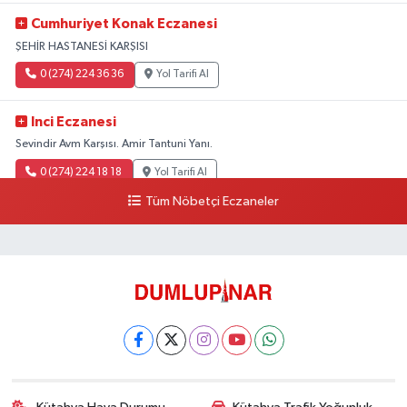
Cumhuriyet Konak Eczanesi
ŞEHİR HASTANESİ KARŞISI
0 (274) 224 36 36
Yol Tarifi Al
Inci Eczanesi
Sevindir Avm Karşısı. Amir Tantuni Yanı.
0 (274) 224 18 18
Yol Tarifi Al
Tüm Nöbetçi Eczaneler