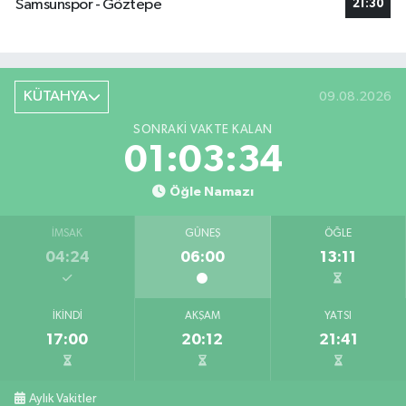
Samsunspor - Göztepe
21:30
KÜTAHYA
09.08.2026
SONRAKI VAKTE KALAN
01:03:34
Öğle Namazı
İMSAK
GÜNEŞ
ÖĞLE
04:24
06:00
13:11
İKINDI
AKŞAM
YATSI
17:00
20:12
21:41
Aylık Vakitler