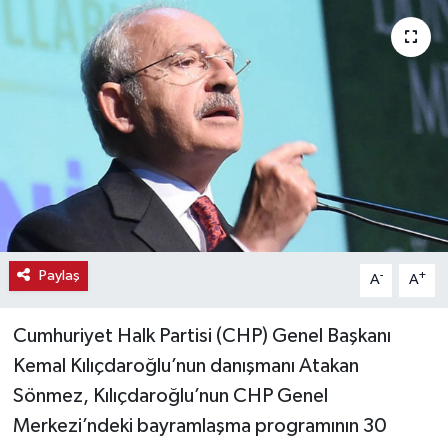
Haber
Haber İlanlar
Kültür-Sanat
Magazin
Resmi İlanlar
Paylaş
-
+
A
A
Sağlık
Cumhuriyet Halk Partisi (CHP) Genel Başkanı
Seri İlan
Kemal Kılıçdaroğlu’nun danışmanı Atakan
Siyaset
Sönmez, Kılıçdaroğlu’nun CHP Genel
Merkezi’ndeki bayramlaşma programının 30
Spor