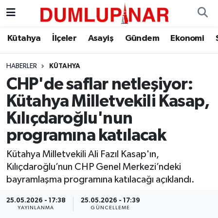
Asayiş
Kütahya Hava Durumu
Kütahya
İlçeler
Asayiş
Gündem
Ekonomi
Diğer
Kütahya Trafik Yoğunluk Haritası
HABERLER
KÜTAHYA
CHP'de saflar netleşiyor:
Dünya
Süper Lig Puan Durumu ve Fikstür
Kütahya Milletvekili Kasap,
Eğitim
Tüm Manşetler
Kılıçdaroğlu'nun
programına katılacak
Ekonomi
Son Dakika Haberleri
Kütahya Milletvekili Ali Fazıl Kasap'ın,
Eleman
Haber Arşivi
Kılıçdaroğlu’nun CHP Genel Merkezi’ndeki
bayramlaşma programına katılacağı açıklandı.
Emlak
25.05.2026 - 17:38
25.05.2026 - 17:39
YAYINLANMA
GÜNCELLEME
Gündem