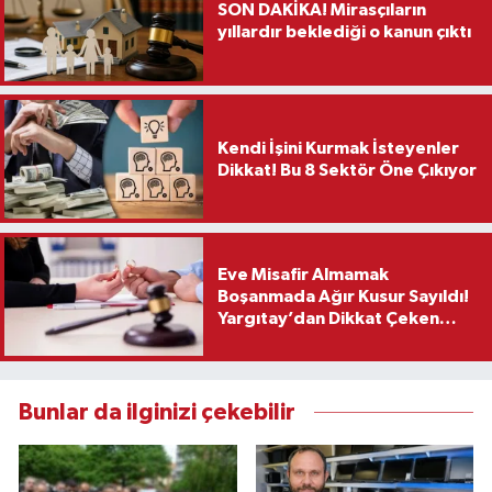
SON DAKİKA! Mirasçıların
yıllardır beklediği o kanun çıktı
Kendi İşini Kurmak İsteyenler
Dikkat! Bu 8 Sektör Öne Çıkıyor
Eve Misafir Almamak
Boşanmada Ağır Kusur Sayıldı!
Yargıtay’dan Dikkat Çeken
Karar
Bunlar da ilginizi çekebilir