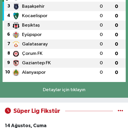
3
Başakşehir
0
0
4
Kocaelispor
0
0
5
Beşiktaş
0
0
6
Eyüpspor
0
0
7
Galatasaray
0
0
8
Çorum FK
0
0
9
Gaziantep FK
0
0
10
Alanyaspor
0
0
Detaylar için tıklayın
Süper Lig Fikstür
14 Ağustos, Cuma