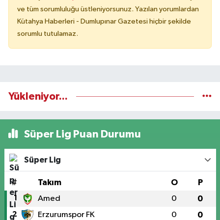
ve tüm sorumluluğu üstleniyorsunuz. Yazılan yorumlardan
Kütahya Haberleri - Dumlupınar Gazetesi hiçbir şekilde
sorumlu tutulamaz.
Yükleniyor...
Süper Lig Puan Durumu
Süper Lig
#
Takım
O
P
1
Amed
0
0
2
Erzurumspor FK
0
0