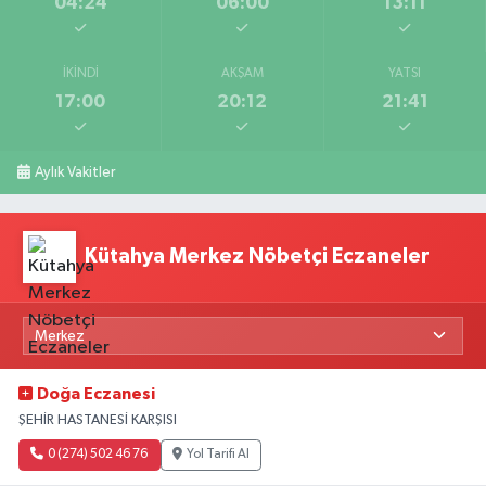
04:24
06:00
13:11
İKINDI
AKŞAM
YATSI
17:00
20:12
21:41
Aylık Vakitler
Kütahya Merkez Nöbetçi Eczaneler
Doğa Eczanesi
ŞEHİR HASTANESİ KARŞISI
0 (274) 502 46 76
Yol Tarifi Al