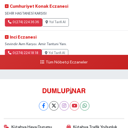
Cumhuriyet Konak Eczanesi
ŞEHİR HASTANESİ KARŞISI
0 (274) 224 36 36
Yol Tarifi Al
Inci Eczanesi
Sevindir Avm Karşısı. Amir Tantuni Yanı.
0 (274) 224 18 18
Yol Tarifi Al
Tüm Nöbetçi Eczaneler
Kütahya Hava Durumu
Kütahya Trafik Yoğunluk