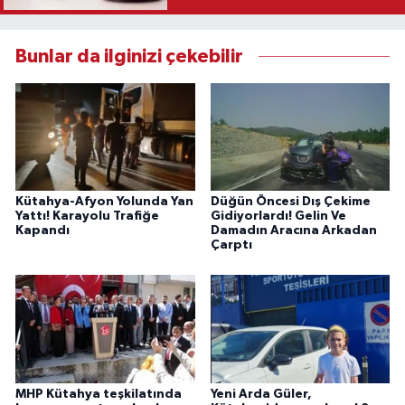
Bunlar da ilginizi çekebilir
Kütahya-Afyon Yolunda Yan
Düğün Öncesi Dış Çekime
Yattı! Karayolu Trafiğe
Gidiyorlardı! Gelin Ve
Kapandı
Damadın Aracına Arkadan
Çarptı
MHP Kütahya teşkilatında
Yeni Arda Güler,