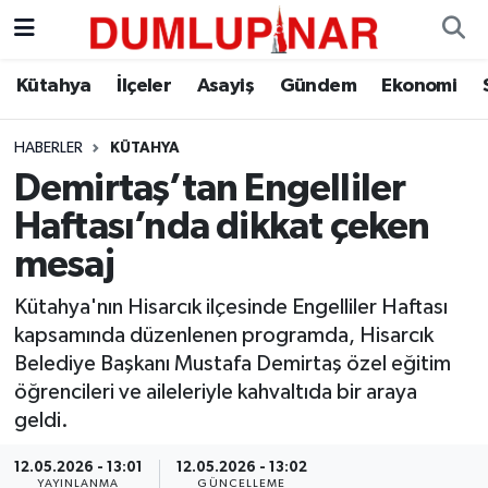
Asayiş
Kütahya Hava Durumu
Kütahya
İlçeler
Asayiş
Gündem
Ekonomi
Diğer
Kütahya Trafik Yoğunluk Haritası
HABERLER
KÜTAHYA
Demirtaş’tan Engelliler
Dünya
Süper Lig Puan Durumu ve Fikstür
Haftası’nda dikkat çeken
Eğitim
Tüm Manşetler
mesaj
Ekonomi
Son Dakika Haberleri
Kütahya'nın Hisarcık ilçesinde Engelliler Haftası
kapsamında düzenlenen programda, Hisarcık
Eleman
Haber Arşivi
Belediye Başkanı Mustafa Demirtaş özel eğitim
öğrencileri ve aileleriyle kahvaltıda bir araya
Emlak
geldi.
12.05.2026 - 13:01
12.05.2026 - 13:02
Gündem
YAYINLANMA
GÜNCELLEME