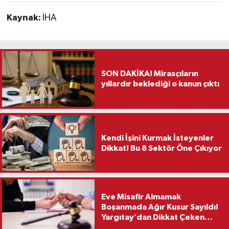
Kaynak:
İHA
SON DAKİKA! Mirasçıların
yıllardır beklediği o kanun çıktı
Kendi İşini Kurmak İsteyenler
Dikkat! Bu 8 Sektör Öne Çıkıyor
Eve Misafir Almamak
Boşanmada Ağır Kusur Sayıldı!
Yargıtay’dan Dikkat Çeken
Karar