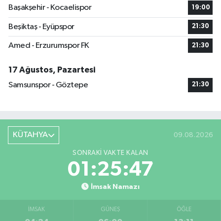
Başakşehir - Kocaelispor
19:00
Beşiktaş - Eyüpspor
21:30
Amed - Erzurumspor FK
21:30
17 Ağustos, Pazartesi
Samsunspor - Göztepe
21:30
KÜTAHYA
09.08.2026
SONRAKI VAKTE KALAN
01:25:46
İmsak Namazı
İMSAK
GÜNEŞ
ÖĞLE