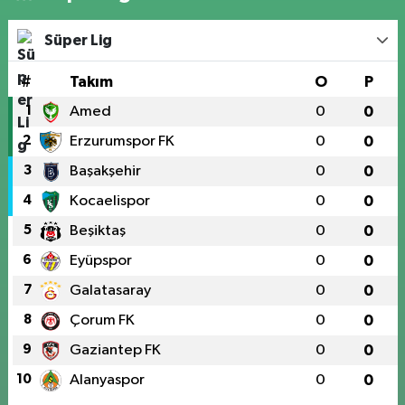
Süper Lig
#
Takım
O
P
1
Amed
0
0
2
Erzurumspor FK
0
0
3
Başakşehir
0
0
4
Kocaelispor
0
0
5
Beşiktaş
0
0
6
Eyüpspor
0
0
7
Galatasaray
0
0
8
Çorum FK
0
0
9
Gaziantep FK
0
0
10
Alanyaspor
0
0