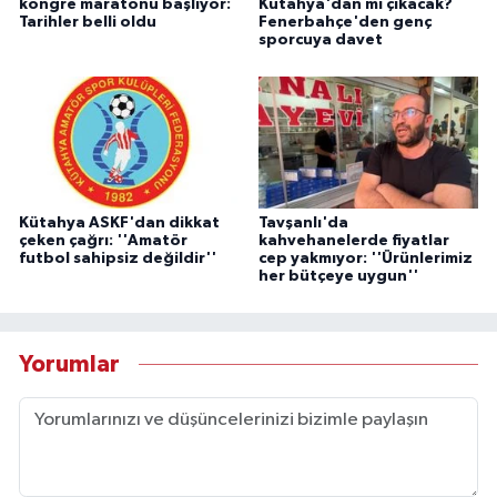
kongre maratonu başlıyor:
Kütahya'dan mı çıkacak?
Tarihler belli oldu
Fenerbahçe'den genç
sporcuya davet
Kütahya ASKF'dan dikkat
Tavşanlı'da
çeken çağrı: ''Amatör
kahvehanelerde fiyatlar
futbol sahipsiz değildir''
cep yakmıyor: ''Ürünlerimiz
her bütçeye uygun''
Yorumlar