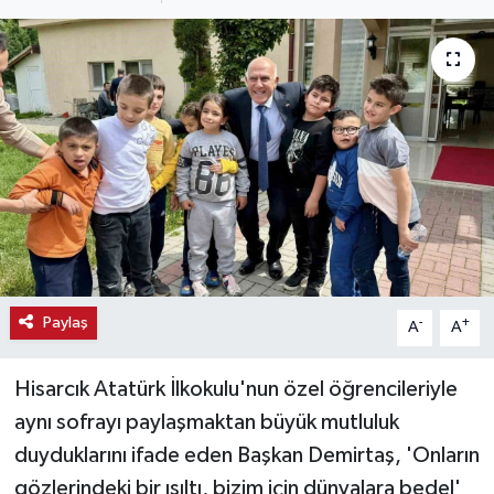
Haber
Haber İlanlar
Kültür-Sanat
Magazin
Resmi İlanlar
Sağlık
Paylaş
-
+
A
A
Seri İlan
Hisarcık Atatürk İlkokulu'nun özel öğrencileriyle
aynı sofrayı paylaşmaktan büyük mutluluk
Siyaset
duyduklarını ifade eden Başkan Demirtaş, 'Onların
gözlerindeki bir ışıltı, bizim için dünyalara bedel'
Spor