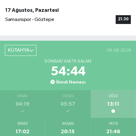
17 Ağustos, Pazartesi
Samsunspor - Göztepe
21:30
KÜTAHYA
06.08.2026
SONRAKI VAKTE KALAN
54:44
İkindi Namazı
İMSAK
GÜNEŞ
ÖĞLE
04:19
05:57
13:11
İKINDI
AKŞAM
YATSI
17:02
20:15
21:46