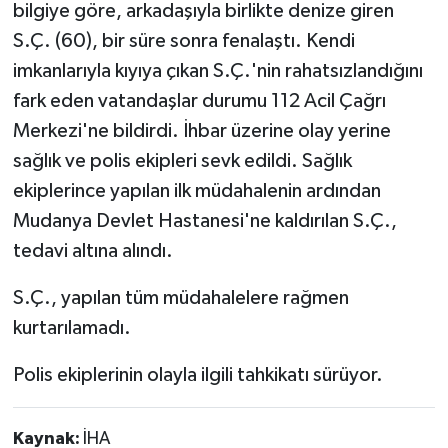
bilgiye göre, arkadaşıyla birlikte denize giren
S.Ç. (60), bir süre sonra fenalaştı. Kendi
Teknoloji
imkanlarıyla kıyıya çıkan S.Ç.'nin rahatsızlandığını
Vasıta
fark eden vatandaşlar durumu 112 Acil Çağrı
Merkezi'ne bildirdi. İhbar üzerine olay yerine
Vefat Haberleri
sağlık ve polis ekipleri sevk edildi. Sağlık
ekiplerince yapılan ilk müdahalenin ardından
Yaşam
Mudanya Devlet Hastanesi'ne kaldırılan S.Ç.,
tedavi altına alındı.
S.Ç., yapılan tüm müdahalelere rağmen
kurtarılamadı.
Polis ekiplerinin olayla ilgili tahkikatı sürüyor.
Kaynak:
İHA