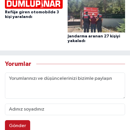
Refüje giren otomobilde 3
kişi yaralandı
Jandarma aranan 27 kişiyi
yakaladı
Yorumlar
Gönder