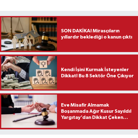
SON DAKİKA! Mirasçıların
yıllardır beklediği o kanun çıktı
Kendi İşini Kurmak İsteyenler
Dikkat! Bu 8 Sektör Öne Çıkıyor
Eve Misafir Almamak
Boşanmada Ağır Kusur Sayıldı!
Yargıtay’dan Dikkat Çeken
Karar