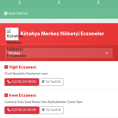
Aylık Vakitler
Kütahya Merkez Nöbetçi Eczaneler
Yiğit Eczanesi
Özel Anadolu Hastanesi yanı
0 (274) 333 06 60
Yol Tarifi Al
Irem Eczanesi
Çamlıca Yolu Saat Kulesi Yanı Bahçelievler Camii Yanı
0 (274) 231 69 09
Yol Tarifi Al