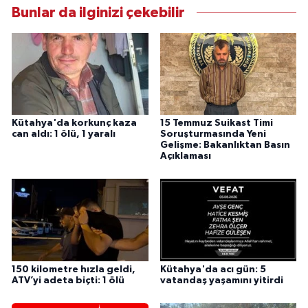
Bunlar da ilginizi çekebilir
Kütahya'da korkunç kaza
15 Temmuz Suikast Timi
can aldı: 1 ölü, 1 yaralı
Soruşturmasında Yeni
Gelişme: Bakanlıktan Basın
Açıklaması
150 kilometre hızla geldi,
Kütahya'da acı gün: 5
ATV’yi adeta biçti: 1 ölü
vatandaş yaşamını yitirdi