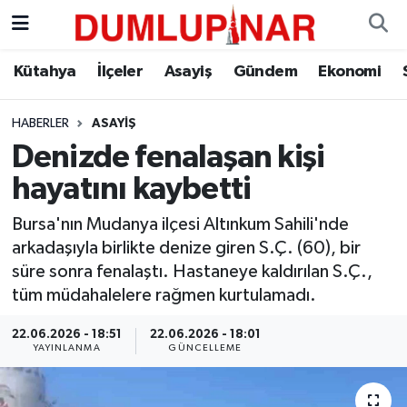
Asayiş
Kütahya Hava Durumu
Kütahya
İlçeler
Asayiş
Gündem
Ekonomi
Diğer
Kütahya Trafik Yoğunluk Haritası
HABERLER
ASAYIŞ
Denizde fenalaşan kişi
Dünya
Süper Lig Puan Durumu ve Fikstür
hayatını kaybetti
Eğitim
Tüm Manşetler
Bursa'nın Mudanya ilçesi Altınkum Sahili'nde
arkadaşıyla birlikte denize giren S.Ç. (60), bir
Ekonomi
Son Dakika Haberleri
süre sonra fenalaştı. Hastaneye kaldırılan S.Ç.,
tüm müdahalelere rağmen kurtulamadı.
Eleman
Haber Arşivi
22.06.2026 - 18:51
22.06.2026 - 18:01
Emlak
YAYINLANMA
GÜNCELLEME
Gündem