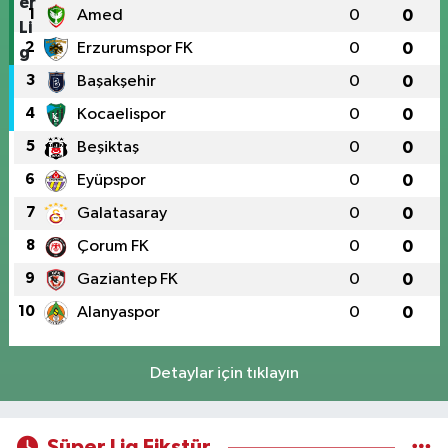
1
Amed
0
0
2
Erzurumspor FK
0
0
3
Başakşehir
0
0
4
Kocaelispor
0
0
5
Beşiktaş
0
0
6
Eyüpspor
0
0
7
Galatasaray
0
0
8
Çorum FK
0
0
9
Gaziantep FK
0
0
10
Alanyaspor
0
0
Detaylar için tıklayın
Süper Lig Fikstür