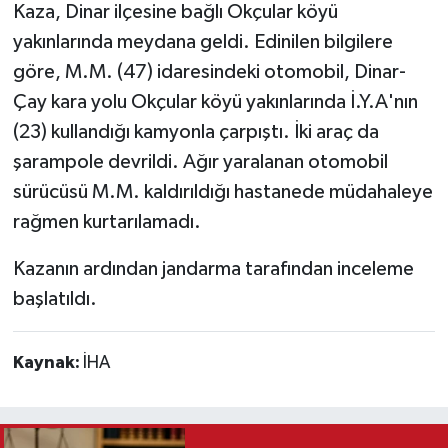
Kaza, Dinar ilçesine bağlı Okçular köyü
yakınlarında meydana geldi. Edinilen bilgilere
Teknoloji
göre, M.M. (47) idaresindeki otomobil, Dinar-
Vasıta
Çay kara yolu Okçular köyü yakınlarında İ.Y.A'nın
(23) kullandığı kamyonla çarpıştı. İki araç da
Vefat Haberleri
şarampole devrildi. Ağır yaralanan otomobil
sürücüsü M.M. kaldırıldığı hastanede müdahaleye
Yaşam
rağmen kurtarılamadı.
Kazanın ardından jandarma tarafından inceleme
başlatıldı.
Kaynak:
İHA