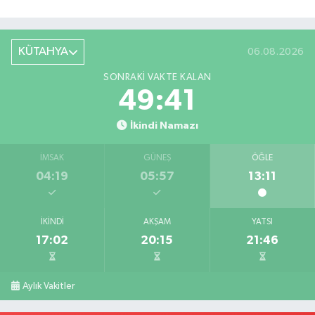
KÜTAHYA
06.08.2026
SONRAKI VAKTE KALAN
49:40
İkindi Namazı
İMSAK
GÜNEŞ
ÖĞLE
04:19
05:57
13:11
İKINDI
AKŞAM
YATSI
17:02
20:15
21:46
Aylık Vakitler