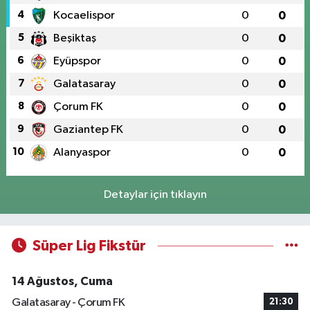
4
Kocaelispor
0
0
5
Beşiktaş
0
0
6
Eyüpspor
0
0
7
Galatasaray
0
0
8
Çorum FK
0
0
9
Gaziantep FK
0
0
10
Alanyaspor
0
0
Detaylar için tıklayın
Süper Lig Fikstür
14 Ağustos, Cuma
Galatasaray - Çorum FK
21:30