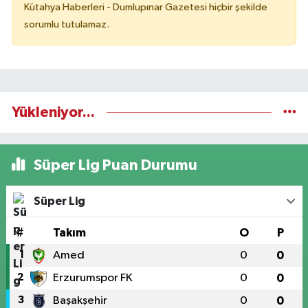
Kütahya Haberleri - Dumlupınar Gazetesi hiçbir şekilde
sorumlu tutulamaz.
Yükleniyor...
Süper Lig Puan Durumu
Süper Lig
#
Takım
O
P
1
Amed
0
0
2
Erzurumspor FK
0
0
3
Başakşehir
0
0