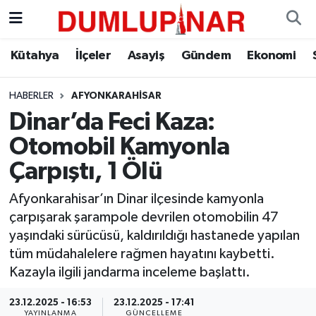
Asayiş
Kütahya Hava Durumu
Kütahya
İlçeler
Asayiş
Gündem
Ekonomi
Diğer
Kütahya Trafik Yoğunluk Haritası
HABERLER
AFYONKARAHISAR
Dinar’da Feci Kaza:
Dünya
Süper Lig Puan Durumu ve Fikstür
Otomobil Kamyonla
Eğitim
Tüm Manşetler
Çarpıştı, 1 Ölü
Ekonomi
Son Dakika Haberleri
Afyonkarahisar’ın Dinar ilçesinde kamyonla
çarpışarak şarampole devrilen otomobilin 47
Eleman
Haber Arşivi
yaşındaki sürücüsü, kaldırıldığı hastanede yapılan
tüm müdahalelere rağmen hayatını kaybetti.
Emlak
Kazayla ilgili jandarma inceleme başlattı.
23.12.2025 - 16:53
23.12.2025 - 17:41
Gündem
YAYINLANMA
GÜNCELLEME