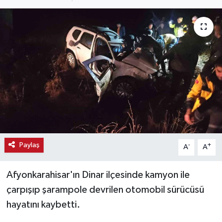
Haber
Haber İlanlar
Kültür-Sanat
Magazin
Resmi İlanlar
Sağlık
Paylaş
-
+
A
A
Seri İlan
Afyonkarahisar'ın Dinar ilçesinde kamyon ile
çarpışıp şarampole devrilen otomobil sürücüsü
Siyaset
hayatını kaybetti.
Spor