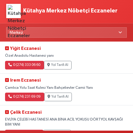
Kütahya Merkez Nöbetçi Eczaneler
Yiğit Eczanesi
Özel Anadolu Hastanesi yanı
0 (274) 333 06 60
Yol Tarifi Al
Irem Eczanesi
Çamlıca Yolu Saat Kulesi Yanı Bahçelievler Camii Yanı
0 (274) 231 69 09
Yol Tarifi Al
Çelik Eczanesi
EVLİYA ÇELEBİ HASTANESİ ANA BİNA ACİL YOKUŞU DÖRTYOL KAVŞAĞI
BİM YANI