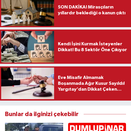
SON DAKİKA! Mirasçıların
yıllardır beklediği o kanun çıktı
Kendi İşini Kurmak İsteyenler
Dikkat! Bu 8 Sektör Öne Çıkıyor
Eve Misafir Almamak
Boşanmada Ağır Kusur Sayıldı!
Yargıtay’dan Dikkat Çeken
Karar
Bunlar da ilginizi çekebilir