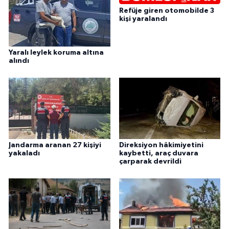
Refüje giren otomobilde 3
kişi yaralandı
Yaralı leylek koruma altına
alındı
Jandarma aranan 27 kişiyi
Direksiyon hâkimiyetini
yakaladı
kaybetti, araç duvara
çarparak devrildi