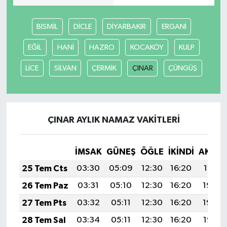
Teknoloji
BİSMİL
DİCLE
DİYARBAKIR
ERGANİ
EĞİL
HANİ
HAZRO
KOCAKÖY
KULP
Vasıta
LİCE
SİLVAN
ÇERMİK
ÇINAR
ÇÜNGÜŞ
Vefat Haberleri
Yaşam
ÇINAR AYLIK NAMAZ VAKITLERI
İMSAK
GÜNEŞ
ÖĞLE
İKINDI
AKŞA
25 Tem Cts
03:30
05:09
12:30
16:20
19:41
26 Tem Paz
03:31
05:10
12:30
16:20
19:40
27 Tem Pts
03:32
05:11
12:30
16:20
19:39
28 Tem Sal
03:34
05:11
12:30
16:20
19:38