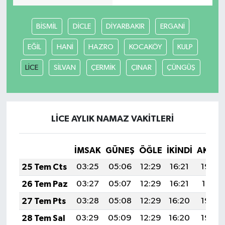
Teknoloji
BİSMİL
DİCLE
DİYARBAKIR
ERGANİ
EĞİL
HANİ
HAZRO
KOCAKÖY
KULP
Vasıta
LİCE
SİLVAN
ÇERMİK
ÇINAR
ÇÜNGÜŞ
Vefat Haberleri
Yaşam
LİCE AYLIK NAMAZ VAKITLERI
İMSAK
GÜNEŞ
ÖĞLE
İKINDI
AKŞA
25 Tem Cts
03:25
05:06
12:29
16:21
19:42
26 Tem Paz
03:27
05:07
12:29
16:21
19:41
27 Tem Pts
03:28
05:08
12:29
16:20
19:40
28 Tem Sal
03:29
05:09
12:29
16:20
19:39