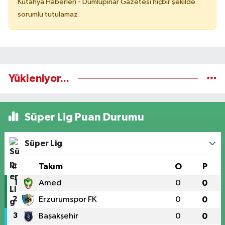
Kütahya Haberleri - Dumlupınar Gazetesi hiçbir şekilde
sorumlu tutulamaz.
Yükleniyor...
Süper Lig Puan Durumu
Süper Lig
#
Takım
O
P
1
Amed
0
0
2
Erzurumspor FK
0
0
3
Başakşehir
0
0