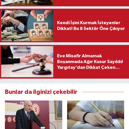
Kendi İşini Kurmak İsteyenler
Dikkat! Bu 8 Sektör Öne Çıkıyor
Eve Misafir Almamak
Boşanmada Ağır Kusur Sayıldı!
Yargıtay’dan Dikkat Çeken
Karar
Bunlar da ilginizi çekebilir