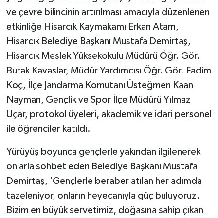
ve çevre bilincinin artırılması amacıyla düzenlenen
Teknoloji
etkinliğe Hisarcık Kaymakamı Erkan Atam,
Hisarcık Belediye Başkanı Mustafa Demirtaş,
Vasıta
Hisarcık Meslek Yüksekokulu Müdürü Öğr. Gör.
Burak Kavaslar, Müdür Yardımcısı Öğr. Gör. Fadim
Vefat Haberleri
Koç, İlçe Jandarma Komutanı Üsteğmen Kaan
Yaşam
Nayman, Gençlik ve Spor İlçe Müdürü Yılmaz
Uçar, protokol üyeleri, akademik ve idari personel
ile öğrenciler katıldı.
Yürüyüş boyunca gençlerle yakından ilgilenerek
onlarla sohbet eden Belediye Başkanı Mustafa
Demirtaş, 'Gençlerle beraber atılan her adımda
tazeleniyor, onların heyecanıyla güç buluyoruz.
Bizim en büyük servetimiz, doğasına sahip çıkan