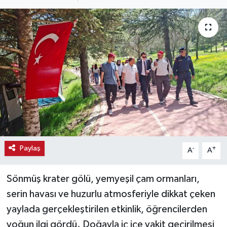
Haber
Haber İlanlar
Kültür-Sanat
Magazin
Resmi İlanlar
Sağlık
Paylaş
-
+
A
A
Seri İlan
Sönmüş krater gölü, yemyeşil çam ormanları,
serin havası ve huzurlu atmosferiyle dikkat çeken
Siyaset
yaylada gerçekleştirilen etkinlik, öğrencilerden
yoğun ilgi gördü. Doğayla iç içe vakit geçirilmesi
Spor