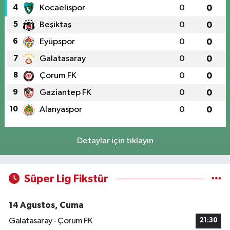
4
Kocaelispor
0
0
5
Beşiktaş
0
0
6
Eyüpspor
0
0
7
Galatasaray
0
0
8
Çorum FK
0
0
9
Gaziantep FK
0
0
10
Alanyaspor
0
0
Detaylar için tıklayın
Süper Lig Fikstür
14 Ağustos, Cuma
Galatasaray - Çorum FK
21:30