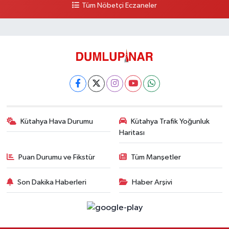
Tüm Nöbetçi Eczaneler
Dönmez Eczanesi
Cemalettin Mahallesi, Kıbrıs Caddesi No:21 Merkez Kütahya
0 (274) 223 79 02
Yol Tarifi Al
Kütahya Hava Durumu
Kütahya Trafik Yoğunluk
Haritası
Puan Durumu ve Fikstür
Tüm Manşetler
Son Dakika Haberleri
Haber Arşivi