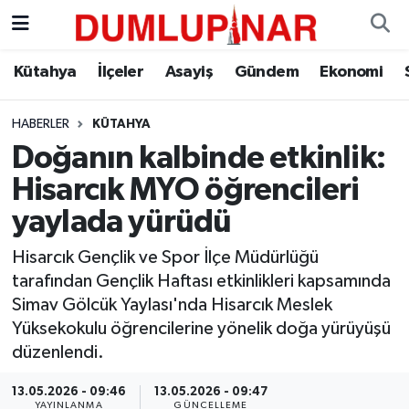
Asayiş
Kütahya Hava Durumu
Kütahya
İlçeler
Asayiş
Gündem
Ekonomi
Diğer
Kütahya Trafik Yoğunluk Haritası
HABERLER
KÜTAHYA
Doğanın kalbinde etkinlik:
Dünya
Süper Lig Puan Durumu ve Fikstür
Hisarcık MYO öğrencileri
Eğitim
Tüm Manşetler
yaylada yürüdü
Ekonomi
Son Dakika Haberleri
Hisarcık Gençlik ve Spor İlçe Müdürlüğü
tarafından Gençlik Haftası etkinlikleri kapsamında
Eleman
Haber Arşivi
Simav Gölcük Yaylası'nda Hisarcık Meslek
Yüksekokulu öğrencilerine yönelik doğa yürüyüşü
Emlak
düzenlendi.
13.05.2026 - 09:46
13.05.2026 - 09:47
Gündem
YAYINLANMA
GÜNCELLEME