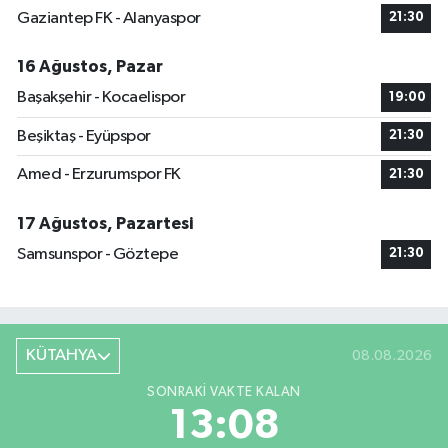
Gaziantep FK - Alanyaspor
21:30
16 Ağustos, Pazar
Başakşehir - Kocaelispor
19:00
Beşiktaş - Eyüpspor
21:30
Amed - Erzurumspor FK
21:30
17 Ağustos, Pazartesi
Samsunspor - Göztepe
21:30
KÜTAHYA
08.08.2026
SONRAKI VAKTE KALAN
13:08