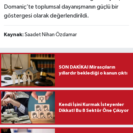
Domaniç’te toplumsal dayanışmanın güçlü bir
göstergesi olarak değerlendirildi.
Kaynak:
Saadet Nihan Özdamar
SON DAKİKA! Mirasçıların
yıllardır beklediği o kanun çıktı
Kendi İşini Kurmak İsteyenler
Dikkat! Bu 8 Sektör Öne Çıkıyor