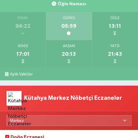
Öğle Namazı
İMSAK
GÜNEŞ
ÖĞLE
04:22
05:59
13:11
İKINDI
AKŞAM
YATSI
17:01
20:13
21:43
Aylık Vakitler
Kütahya Merkez Nöbetçi Eczaneler
Doğa Eczanesi