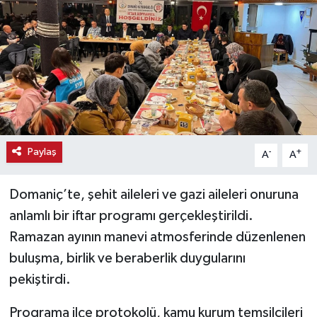
Haber
Haber İlanlar
Kültür-Sanat
Magazin
Paylaş
-
+
A
A
Resmi İlanlar
Domaniç’te, şehit aileleri ve gazi aileleri onuruna
Sağlık
anlamlı bir iftar programı gerçekleştirildi.
Ramazan ayının manevi atmosferinde düzenlenen
Seri İlan
buluşma, birlik ve beraberlik duygularını
Siyaset
pekiştirdi.
Programa ilçe protokolü, kamu kurum temsilcileri
Spor