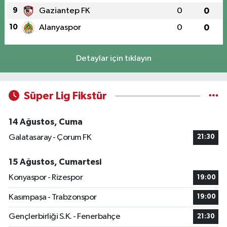
9
Gaziantep FK
0
0
10
Alanyaspor
0
0
Detaylar için tıklayın
Süper Lig Fikstür
14 Ağustos, Cuma
Galatasaray - Çorum FK
21:30
15 Ağustos, Cumartesi
Konyaspor - Rizespor
19:00
Kasımpaşa - Trabzonspor
19:00
Gençlerbirliği S.K. - Fenerbahçe
21:30