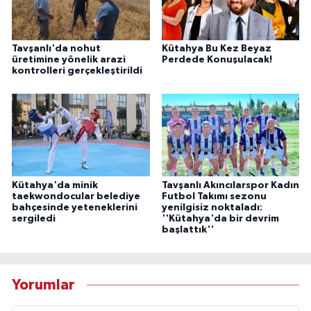
Tavşanlı'da nohut
Kütahya Bu Kez Beyaz
üretimine yönelik arazi
Perdede Konuşulacak!
kontrolleri gerçekleştirildi
Kütahya'da minik
Tavşanlı Akıncılarspor Kadın
taekwondocular belediye
Futbol Takımı sezonu
bahçesinde yeteneklerini
yenilgisiz noktaladı:
sergiledi
''Kütahya'da bir devrim
başlattık''
Yorumlar