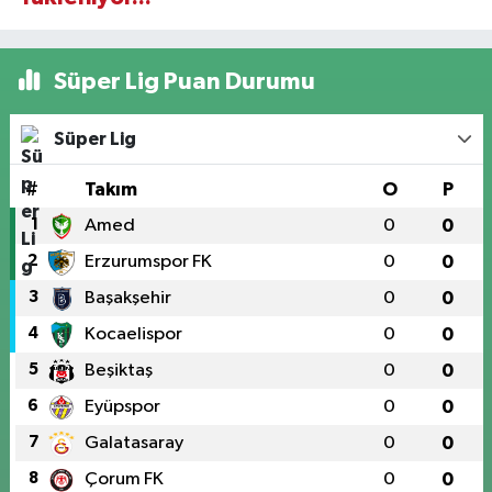
Süper Lig Puan Durumu
Süper Lig
#
Takım
O
P
1
Amed
0
0
2
Erzurumspor FK
0
0
3
Başakşehir
0
0
4
Kocaelispor
0
0
5
Beşiktaş
0
0
6
Eyüpspor
0
0
7
Galatasaray
0
0
8
Çorum FK
0
0