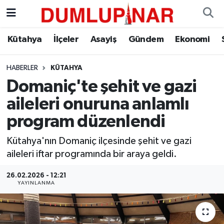
Asayiş
Kütahya Hava Durumu
Kütahya
İlçeler
Asayiş
Gündem
Ekonomi
Diğer
Kütahya Trafik Yoğunluk Haritası
HABERLER
KÜTAHYA
Domaniç'te şehit ve gazi
Dünya
Süper Lig Puan Durumu ve Fikstür
aileleri onuruna anlamlı
Eğitim
Tüm Manşetler
program düzenlendi
Ekonomi
Son Dakika Haberleri
Kütahya'nın Domaniç ilçesinde şehit ve gazi
aileleri iftar programında bir araya geldi.
Eleman
Haber Arşivi
26.02.2026 - 12:21
YAYINLANMA
Emlak
Gündem