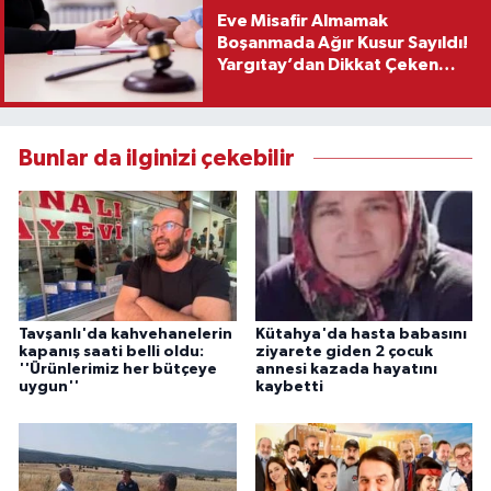
Eve Misafir Almamak
Boşanmada Ağır Kusur Sayıldı!
Yargıtay’dan Dikkat Çeken
Karar
Bunlar da ilginizi çekebilir
Tavşanlı'da kahvehanelerin
Kütahya'da hasta babasını
kapanış saati belli oldu:
ziyarete giden 2 çocuk
''Ürünlerimiz her bütçeye
annesi kazada hayatını
uygun''
kaybetti