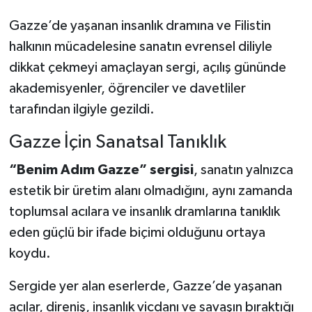
Gazze’de yaşanan insanlık dramına ve Filistin
Teknoloji
halkının mücadelesine sanatın evrensel diliyle
dikkat çekmeyi amaçlayan sergi, açılış gününde
Vasıta
akademisyenler, öğrenciler ve davetliler
Vefat Haberleri
tarafından ilgiyle gezildi.
Yaşam
Gazze İçin Sanatsal Tanıklık
“Benim Adım Gazze” sergisi
, sanatın yalnızca
estetik bir üretim alanı olmadığını, aynı zamanda
toplumsal acılara ve insanlık dramlarına tanıklık
eden güçlü bir ifade biçimi olduğunu ortaya
koydu.
Sergide yer alan eserlerde, Gazze’de yaşanan
acılar, direniş, insanlık vicdanı ve savaşın bıraktığı