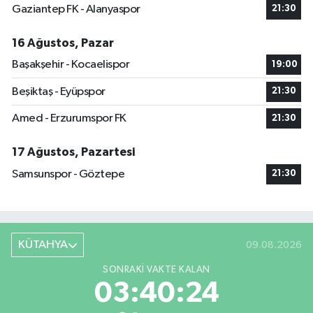
Gaziantep FK - Alanyaspor
21:30
16 Ağustos, Pazar
Başakşehir - Kocaelispor
19:00
Beşiktaş - Eyüpspor
21:30
Amed - Erzurumspor FK
21:30
17 Ağustos, Pazartesi
Samsunspor - Göztepe
21:30
KÜTAHYA
09.08.2026
SONRAKI VAKTE KALAN
03:40:23