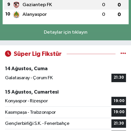
9
Gaziantep FK
0
0
10
Alanyaspor
0
0
Detaylar için tıklayın
Süper Lig Fikstür
14 Ağustos, Cuma
Galatasaray - Çorum FK
21:30
15 Ağustos, Cumartesi
Konyaspor - Rizespor
19:00
Kasımpaşa - Trabzonspor
19:00
Gençlerbirliği S.K. - Fenerbahçe
21:30