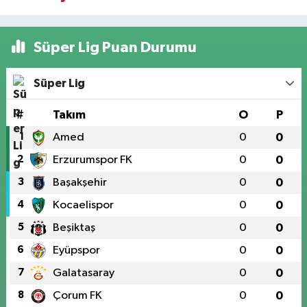
Süper Lig Puan Durumu
Süper Lig
#
Takım
O
P
1
Amed
0
0
2
Erzurumspor FK
0
0
3
Başakşehir
0
0
4
Kocaelispor
0
0
5
Beşiktaş
0
0
6
Eyüpspor
0
0
7
Galatasaray
0
0
8
Çorum FK
0
0