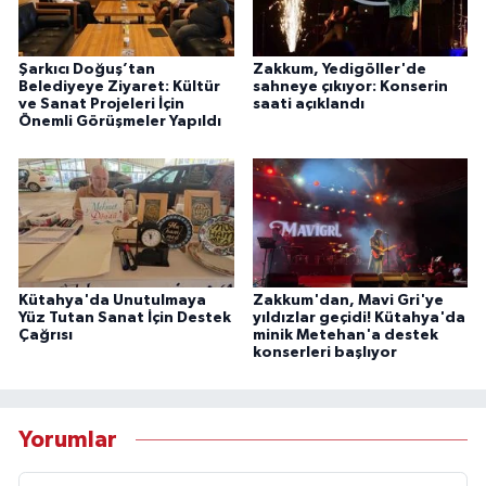
Şarkıcı Doğuş’tan
Zakkum, Yedigöller'de
Belediyeye Ziyaret: Kültür
sahneye çıkıyor: Konserin
ve Sanat Projeleri İçin
saati açıklandı
Önemli Görüşmeler Yapıldı
Kütahya'da Unutulmaya
Zakkum'dan, Mavi Gri'ye
Yüz Tutan Sanat İçin Destek
yıldızlar geçidi! Kütahya'da
Çağrısı
minik Metehan'a destek
konserleri başlıyor
Yorumlar