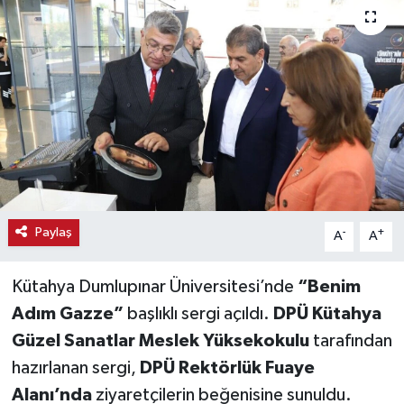
Haber
Haber İlanlar
Kültür-Sanat
Magazin
Resmi İlanlar
Paylaş
-
+
A
A
Sağlık
Kütahya Dumlupınar Üniversitesi’nde
“Benim
Seri İlan
Adım Gazze”
başlıklı sergi açıldı.
DPÜ Kütahya
Güzel Sanatlar Meslek Yüksekokulu
tarafından
Siyaset
hazırlanan sergi,
DPÜ Rektörlük Fuaye
Alanı’nda
ziyaretçilerin beğenisine sunuldu.
Spor