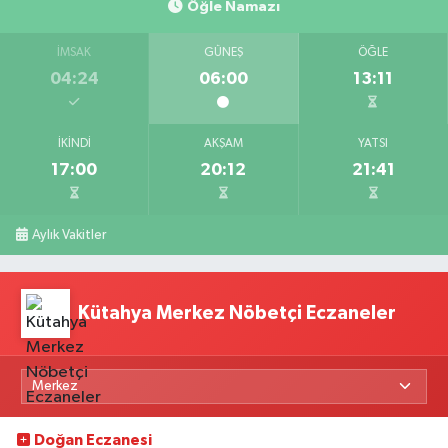
Öğle Namazı
İMSAK
GÜNEŞ
ÖĞLE
04:24
06:00
13:11
İKINDI
AKŞAM
YATSI
17:00
20:12
21:41
Aylık Vakitler
Kütahya Merkez Nöbetçi Eczaneler
Doğan Eczanesi