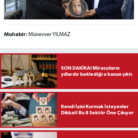
Muhabir:
Münevver YILMAZ
SON DAKİKA! Mirasçıların
yıllardır beklediği o kanun çıktı
Kendi İşini Kurmak İsteyenler
Dikkat! Bu 8 Sektör Öne Çıkıyor