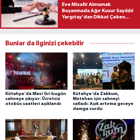
Eve Misafir Almamak
Boşanmada Ağır Kusur Sayıldı!
Yargıtay’dan Dikkat Çeken
Karar
Bunlar da ilginizi çekebilir
Kütahya'da Mavi Gri bugün
Kütahya'da Zakkum,
sahneye çıkıyor: Ücretsiz
Metehan için sahneyi
otobüs saatleri açıklandı
salladı: Açık artırma geceye
damga vurdu