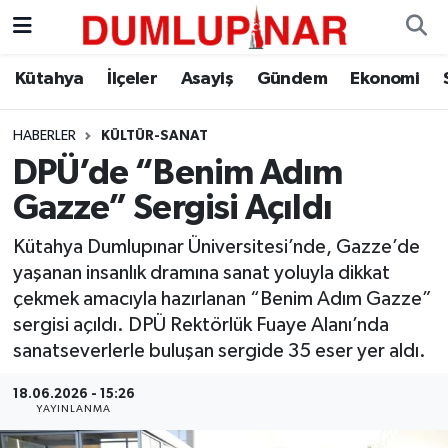
Asayiş
Kütahya Hava Durumu
Kütahya
İlçeler
Asayiş
Gündem
Ekonomi
Diğer
Kütahya Trafik Yoğunluk Haritası
HABERLER
KÜLTÜR-SANAT
DPÜ’de “Benim Adım
Dünya
Süper Lig Puan Durumu ve Fikstür
Gazze” Sergisi Açıldı
Eğitim
Tüm Manşetler
Kütahya Dumlupınar Üniversitesi’nde, Gazze’de
yaşanan insanlık dramına sanat yoluyla dikkat
Ekonomi
Son Dakika Haberleri
çekmek amacıyla hazırlanan “Benim Adım Gazze”
sergisi açıldı. DPÜ Rektörlük Fuaye Alanı’nda
Eleman
Haber Arşivi
sanatseverlerle buluşan sergide 35 eser yer aldı.
Emlak
18.06.2026 - 15:26
YAYINLANMA
Gündem