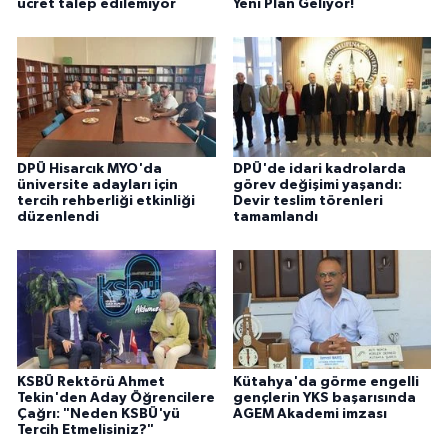
ücret talep edilemiyor
Yeni Plan Geliyor!
DPÜ Hisarcık MYO'da
DPÜ'de idari kadrolarda
üniversite adayları için
görev değişimi yaşandı:
tercih rehberliği etkinliği
Devir teslim törenleri
düzenlendi
tamamlandı
KSBÜ Rektörü Ahmet
Kütahya'da görme engelli
Tekin'den Aday Öğrencilere
gençlerin YKS başarısında
Çağrı: "Neden KSBÜ'yü
AGEM Akademi imzası
Tercih Etmelisiniz?"