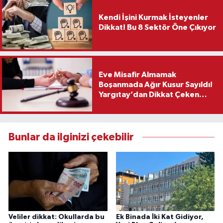
Kendi İşini Kurmak İsteyenler
Dikkat! Bu 8 Sektör Öne Çıkıyor
Eve Misafir Almamak
Boşanmada Ağır Kusur Sayıldı!
Yargıtay’dan Dikkat Çeken
Karar
Bunlar da ilginizi çekebilir
Veliler dikkat: Okullarda bu
Ek Binada İki Kat Gidiyor,