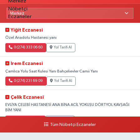
Yiğit Eczanesi
Özel Anadolu Hastanesi yanı
0 (274) 333 06 60
Yol Tarifi Al
Irem Eczanesi
Çamlıca Yolu Saat Kulesi Yanı Bahçelievler Camii Yanı
0 (274) 231 69 09
Yol Tarifi Al
Çelik Eczanesi
EVLİYA ÇELEBİ HASTANESİ ANA BİNA ACİL YOKUŞU DÖRTYOL KAVŞAĞI
BİM YANI
0 (274) 231 81 64
Yol Tarifi Al
Tüm Nöbetçi Eczaneler