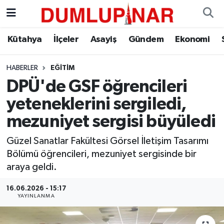
Asayiş
Kütahya Hava Durumu
Kütahya
İlçeler
Asayiş
Gündem
Ekonomi
Diğer
Kütahya Trafik Yoğunluk Haritası
HABERLER
EĞITIM
DPÜ'de GSF öğrencileri
Dünya
Süper Lig Puan Durumu ve Fikstür
yeteneklerini sergiledi,
Eğitim
Tüm Manşetler
mezuniyet sergisi büyüledi
Ekonomi
Son Dakika Haberleri
Güzel Sanatlar Fakültesi Görsel İletişim Tasarımı
Bölümü öğrencileri, mezuniyet sergisinde bir
Eleman
Haber Arşivi
araya geldi.
16.06.2026 - 15:17
Emlak
YAYINLANMA
Gündem