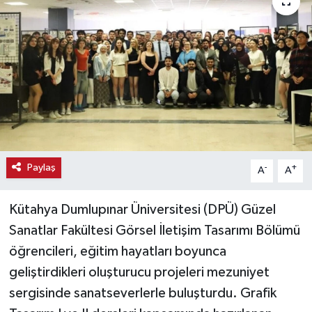
Haber
Haber İlanlar
Kültür-Sanat
Magazin
Resmi İlanlar
Paylaş
-
+
A
A
Sağlık
Kütahya Dumlupınar Üniversitesi (DPÜ) Güzel
Sanatlar Fakültesi Görsel İletişim Tasarımı Bölümü
Seri İlan
öğrencileri, eğitim hayatları boyunca
geliştirdikleri oluşturucu projeleri mezuniyet
Siyaset
sergisinde sanatseverlerle buluşturdu. Grafik
Spor