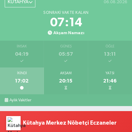
KÜTAHYA
06.08.2026
SONRAKI VAKTE KALAN
07:13
Akşam Namazı
İMSAK
GÜNEŞ
ÖĞLE
04:19
05:57
13:11
İKINDI
AKŞAM
YATSI
17:02
20:15
21:46
Aylık Vakitler
Kütahya Merkez Nöbetçi Eczaneler