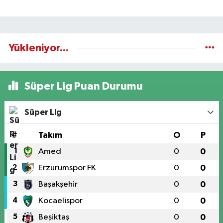
Yükleniyor...
Süper Lig Puan Durumu
Süper Lig
#
Takım
O
P
1
Amed
0
0
2
Erzurumspor FK
0
0
3
Başakşehir
0
0
4
Kocaelispor
0
0
5
Beşiktaş
0
0