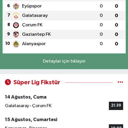
6
Eyüpspor
0
0
7
Galatasaray
0
0
8
Çorum FK
0
0
9
Gaziantep FK
0
0
10
Alanyaspor
0
0
Detaylar için tıklayın
Süper Lig Fikstür
14 Ağustos, Cuma
Galatasaray - Çorum FK
21:30
15 Ağustos, Cumartesi