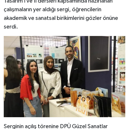
Tasarım I ve II dersleri kapsamında hazırlanan
çalışmaların yer aldığı sergi, öğrencilerin
Teknoloji
akademik ve sanatsal birikimlerini gözler önüne
serdi.
Vasıta
Vefat Haberleri
Yaşam
Serginin açılış törenine DPÜ Güzel Sanatlar