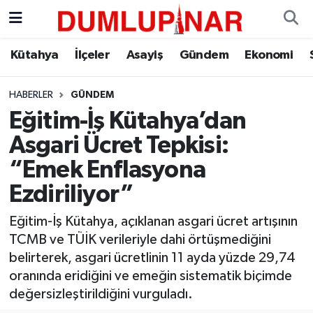
Asayiş
Kütahya Hava Durumu
Kütahya
İlçeler
Asayiş
Gündem
Ekonomi
Diğer
Kütahya Trafik Yoğunluk Haritası
HABERLER
GÜNDEM
Eğitim-İş Kütahya’dan
Dünya
Süper Lig Puan Durumu ve Fikstür
Asgari Ücret Tepkisi:
Eğitim
Tüm Manşetler
“Emek Enflasyona
Ezdiriliyor”
Ekonomi
Son Dakika Haberleri
Eğitim-İş Kütahya, açıklanan asgari ücret artışının
Eleman
Haber Arşivi
TCMB ve TÜİK verileriyle dahi örtüşmediğini
belirterek, asgari ücretlinin 11 ayda yüzde 29,74
Emlak
oranında eridiğini ve emeğin sistematik biçimde
değersizleştirildiğini vurguladı.
Gündem