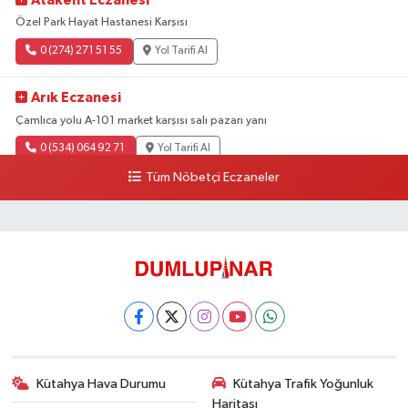
Atakent Eczanesi
Özel Park Hayat Hastanesi Karşısı
0 (274) 271 51 55
Yol Tarifi Al
Arık Eczanesi
Çamlıca yolu A-101 market karşısı salı pazarı yanı
0 (534) 064 92 71
Yol Tarifi Al
Tüm Nöbetçi Eczaneler
Kütahya Hava Durumu
Kütahya Trafik Yoğunluk
Haritası