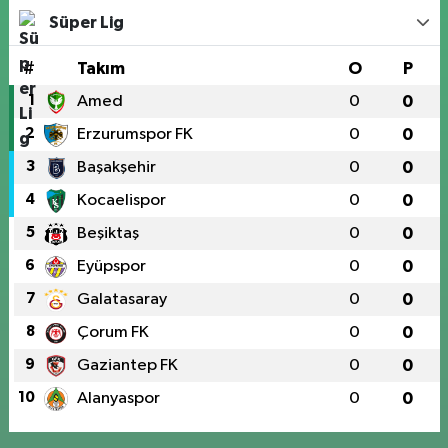
Süper Lig
#
Takım
O
P
1
Amed
0
0
2
Erzurumspor FK
0
0
3
Başakşehir
0
0
4
Kocaelispor
0
0
5
Beşiktaş
0
0
6
Eyüpspor
0
0
7
Galatasaray
0
0
8
Çorum FK
0
0
9
Gaziantep FK
0
0
10
Alanyaspor
0
0