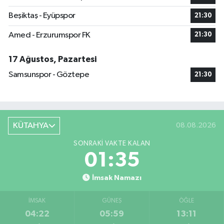
Beşiktaş - Eyüpspor
21:30
Amed - Erzurumspor FK
21:30
17 Ağustos, Pazartesi
Samsunspor - Göztepe
21:30
KÜTAHYA
08.08.2026
SONRAKI VAKTE KALAN
01:35
İmsak Namazı
İMSAK
GÜNEŞ
ÖĞLE
04:22
05:59
13:11