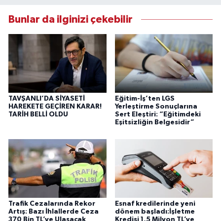
Bunlar da ilginizi çekebilir
TAVŞANLI’DA SİYASETİ
Eğitim-İş’ten LGS
HAREKETE GEÇİREN KARAR!
Yerleştirme Sonuçlarına
TARİH BELLİ OLDU
Sert Eleştiri: “Eğitimdeki
Eşitsizliğin Belgesidir”
Trafik Cezalarında Rekor
Esnaf kredilerinde yeni
Artış: Bazı İhlallerde Ceza
dönem başladı:İşletme
370 Bin TL’ye Ulaşacak
Kredisi 1,5 Milyon TL’ye