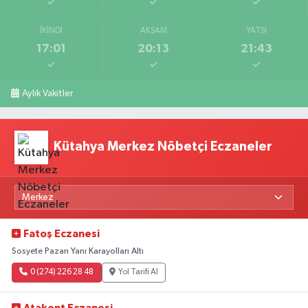
İKINDI
AKŞAM
YATSI
17:01
20:13
21:43
Aylık Vakitler
Kütahya Merkez Nöbetçi Eczaneler
Fatoş Eczanesi
Sosyete Pazarı Yanı Karayolları Altı
0 (274) 226 28 48
Yol Tarifi Al