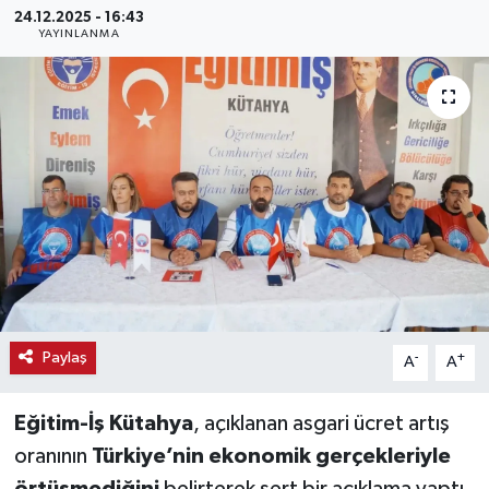
24.12.2025 - 16:43
YAYINLANMA
Haber
Haber İlanlar
Kültür-Sanat
Magazin
Resmi İlanlar
Sağlık
Paylaş
-
+
A
A
Seri İlan
Eğitim-İş Kütahya
, açıklanan asgari ücret artış
Siyaset
oranının
Türkiye’nin ekonomik gerçekleriyle
Spor