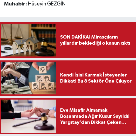
Muhabir:
Hüseyin GEZGİN
SON DAKİKA! Mirasçıların
yıllardır beklediği o kanun çıktı
Kendi İşini Kurmak İsteyenler
Dikkat! Bu 8 Sektör Öne Çıkıyor
Eve Misafir Almamak
Boşanmada Ağır Kusur Sayıldı!
Yargıtay’dan Dikkat Çeken
Karar