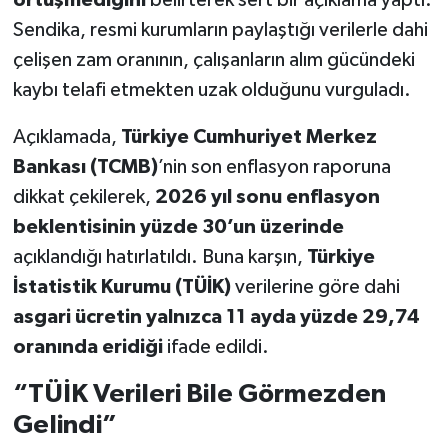
örtüşmediğini
belirterek sert bir açıklama yaptı.
Sendika, resmi kurumların paylaştığı verilerle dahi
Teknoloji
çelişen zam oranının, çalışanların alım gücündeki
kaybı telafi etmekten uzak olduğunu vurguladı.
Vasıta
Açıklamada,
Türkiye Cumhuriyet Merkez
Vefat Haberleri
Bankası (TCMB)
’nin son enflasyon raporuna
dikkat çekilerek,
2026 yıl sonu enflasyon
Yaşam
beklentisinin yüzde 30’un üzerinde
açıklandığı hatırlatıldı. Buna karşın,
Türkiye
İstatistik Kurumu (TÜİK)
verilerine göre dahi
asgari ücretin yalnızca 11 ayda yüzde 29,74
oranında eridiği
ifade edildi.
“TÜİK Verileri Bile Görmezden
Gelindi”