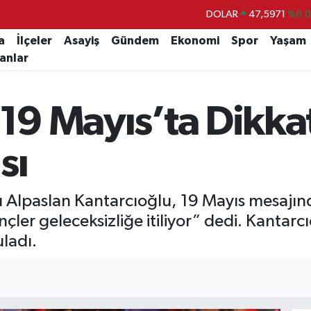
DOLAR
47,5971
%0.
EURO
55,1336
%0.
a
İlçeler
Asayiş
Gündem
Ekonomi
Spor
Yaşam
lanlar
STERLİN
64,2534
%0.
GRAM ALTIN
6518.23
%0.
 19 Mayıs’ta Dikk
BİST100
13.703
%
BITCOIN
64.475,47
%0.
sı
 Alpaslan Kantarcıoğlu, 19 Mayıs mesajınd
ler geleceksizliğe itiliyor” dedi. Kantarcıo
ladı.