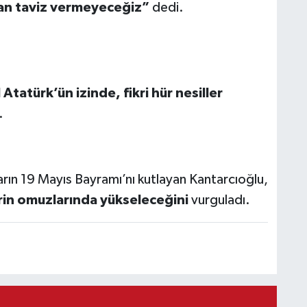
ndan taviz vermeyeceğiz”
dedi.
atürk’ün izinde, fikri hür nesiller
.
rın 19 Mayıs Bayramı’nı kutlayan Kantarcıoğlu,
rin omuzlarında yükseleceğini
vurguladı.