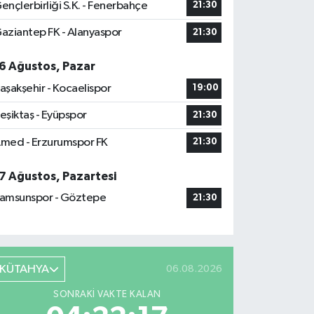
ençlerbirliği S.K. - Fenerbahçe
21:30
aziantep FK - Alanyaspor
21:30
6 Ağustos, Pazar
aşakşehir - Kocaelispor
19:00
eşiktaş - Eyüpspor
21:30
med - Erzurumspor FK
21:30
7 Ağustos, Pazartesi
amsunspor - Göztepe
21:30
KÜTAHYA
06.08.2026
SONRAKI VAKTE KALAN