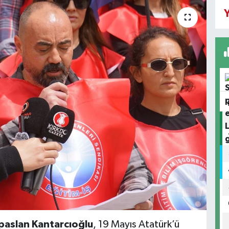
Y
paslan Kantarcıoğlu
, 19 Mayıs Atatürk’ü