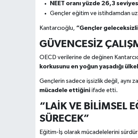
NEET oranı yüzde 26,3 seviye
Gençler eğitim ve istihdamdan uz
Kantarcıoğlu,
“Gençler geleceksizliğ
GÜVENCESİZ ÇALIŞ
OECD verilerine de değinen Kantarcıo
korkusunu en yoğun yaşadığı ülkele
Gençlerin sadece işsizlik değil, aynı
mücadele ettiğini
ifade etti.
“LAİK VE BİLİMSEL 
SÜRECEK”
Eğitim-İş olarak mücadelelerini sürdü