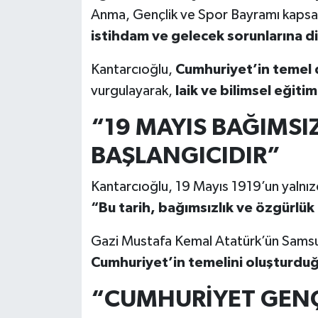
Anma, Gençlik ve Spor Bayramı kapsa
istihdam ve gelecek sorunlarına di
Kantarcıoğlu,
Cumhuriyet’in temel d
vurgulayarak,
laik ve bilimsel eğiti
“19 MAYIS BAĞIMSI
BAŞLANGICIDIR”
Kantarcıoğlu, 19 Mayıs 1919’un yalnızc
“Bu tarih, bağımsızlık ve özgürlük
Gazi Mustafa Kemal Atatürk’ün Samsun’
Cumhuriyet’in temelini oluşturdu
“CUMHURİYET GENÇ