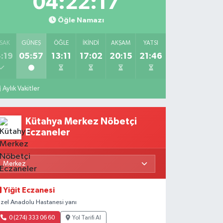
04:22:15
Öğle Namazı
SAK
GÜNEŞ
ÖĞLE
İKINDI
AKŞAM
YATSI
:19
05:57
13:11
17:02
20:15
21:46
Aylık Vakitler
Kütahya Merkez Nöbetçi
Eczaneler
Yiğit Eczanesi
zel Anadolu Hastanesi yanı
0 (274) 333 06 60
Yol Tarifi Al