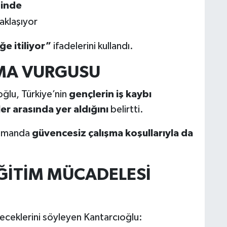
sinde
aklaşıyor
e itiliyor”
ifadelerini kullandı.
MA VURGUSU
ğlu, Türkiye’nin
gençlerin iş kaybı
r arasında yer aldığını
belirtti.
 zamanda
güvencesiz çalışma koşullarıyla da
EĞİTİM MÜCADELESİ
receklerini söyleyen Kantarcıoğlu: