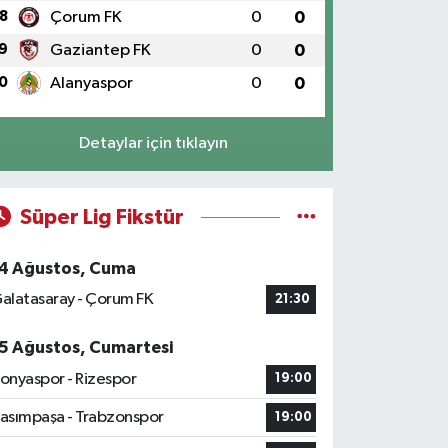
8
Çorum FK
0
0
9
Gaziantep FK
0
0
0
Alanyaspor
0
0
Detaylar için tıklayın
Süper Lig Fikstür
4 Ağustos, Cuma
alatasaray - Çorum FK
21:30
5 Ağustos, Cumartesi
onyaspor - Rizespor
19:00
asımpaşa - Trabzonspor
19:00