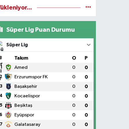
ükleniyor...
Süper Lig Puan Durumu
Süper Lig
#
Takım
O
P
1
Amed
0
0
2
Erzurumspor FK
0
0
3
Başakşehir
0
0
4
Kocaelispor
0
0
5
Beşiktaş
0
0
6
Eyüpspor
0
0
7
Galatasaray
0
0