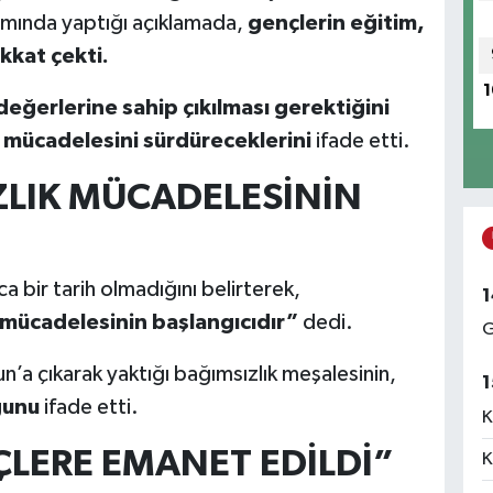
mında yaptığı açıklamada,
gençlerin eğitim,
kkat çekti.
1
eğerlerine sahip çıkılması gerektiğini
m mücadelesini sürdüreceklerini
ifade etti.
ZLIK MÜCADELESİNİN
a bir tarih olmadığını belirterek,
1
 mücadelesinin başlangıcıdır”
dedi.
G
a çıkarak yaktığı bağımsızlık meşalesinin,
1
ğunu
ifade etti.
K
LERE EMANET EDİLDİ”
K