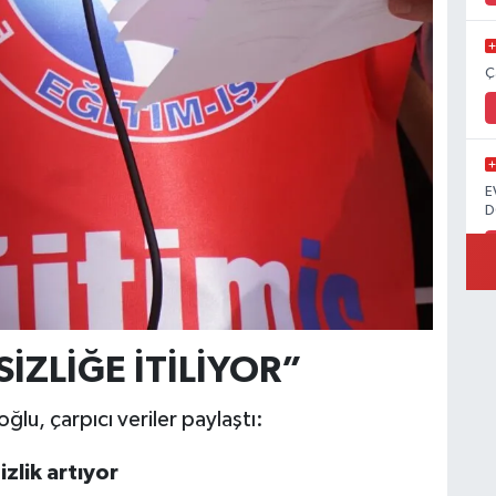
Ç
E
D
İZLİĞE İTİLİYOR”
ğlu, çarpıcı veriler paylaştı:
zlik artıyor