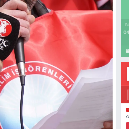
İM
04
Ö