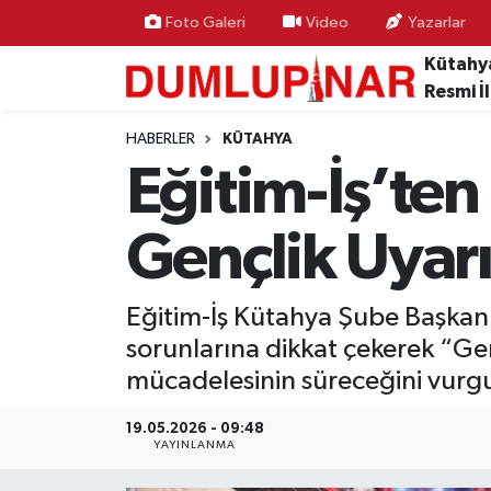
Foto Galeri
Video
Yazarlar
Kütahy
Resmi İ
HABERLER
KÜTAHYA
Eğitim-İş’ten
Gençlik Uyarı
Eğitim-İş Kütahya Şube Başkanı
sorunlarına dikkat çekerek “Genç
mücadelesinin süreceğini vurgu
19.05.2026 - 09:48
YAYINLANMA