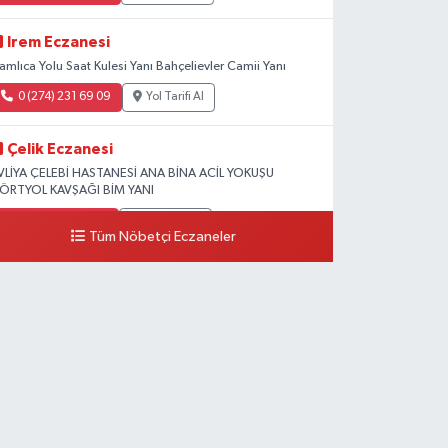
Irem Eczanesi
amlıca Yolu Saat Kulesi Yanı Bahçelievler Camii Yanı
0 (274) 231 69 09
Yol Tarifi Al
Çelik Eczanesi
VLİYA ÇELEBİ HASTANESİ ANA BİNA ACİL YOKUŞU
ÖRTYOL KAVŞAĞI BİM YANI
0 (274) 231 81 64
Yol Tarifi Al
Tüm Nöbetçi Eczaneler