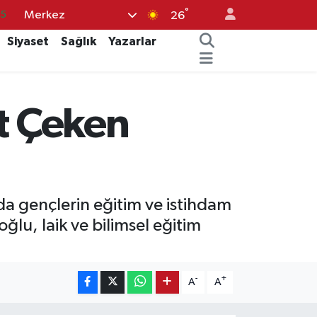
°
Merkez
05
26
18
Siyaset
Sağlık
Yazarlar
22
39
at Çeken
0
66
a gençlerin eğitim ve istihdam
ğlu, laik ve bilimsel eğitim
-
+
A
A