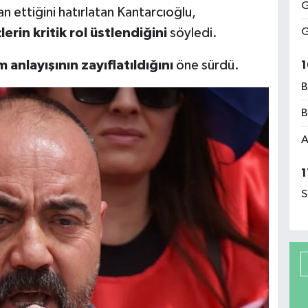
G
 ettiğini hatırlatan Kantarcıoğlu,
in kritik rol üstlendiğini
söyledi.
G
m anlayışının zayıflatıldığını
öne sürdü.
1
B
B
A
1
S