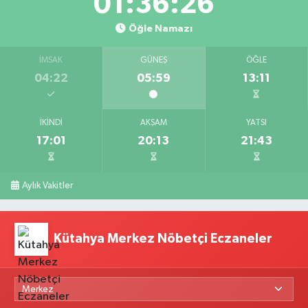
01:36:25
Öğle Namazı
İMSAK
GÜNEŞ
ÖĞLE
04:22
05:59
13:11
İKINDI
AKŞAM
YATSI
17:01
20:13
21:43
Aylık Vakitler
Kütahya Merkez Nöbetçi Eczaneler