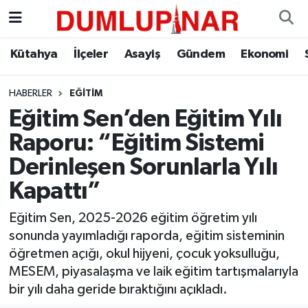
Asayiş
Kütahya Hava Durumu
Kütahya
İlçeler
Asayiş
Gündem
Ekonomi
Diğer
Kütahya Trafik Yoğunluk Haritası
HABERLER
EĞITIM
Eğitim Sen’den Eğitim Yılı
Dünya
Süper Lig Puan Durumu ve Fikstür
Raporu: “Eğitim Sistemi
Eğitim
Tüm Manşetler
Derinleşen Sorunlarla Yılı
Kapattı”
Ekonomi
Son Dakika Haberleri
Eğitim Sen, 2025-2026 eğitim öğretim yılı
Eleman
Haber Arşivi
sonunda yayımladığı raporda, eğitim sisteminin
öğretmen açığı, okul hijyeni, çocuk yoksulluğu,
Emlak
MESEM, piyasalaşma ve laik eğitim tartışmalarıyla
bir yılı daha geride bıraktığını açıkladı.
Gündem