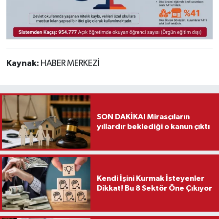
Kaynak:
HABER MERKEZİ
SON DAKİKA! Mirasçıların
yıllardır beklediği o kanun çıktı
Kendi İşini Kurmak İsteyenler
Dikkat! Bu 8 Sektör Öne Çıkıyor