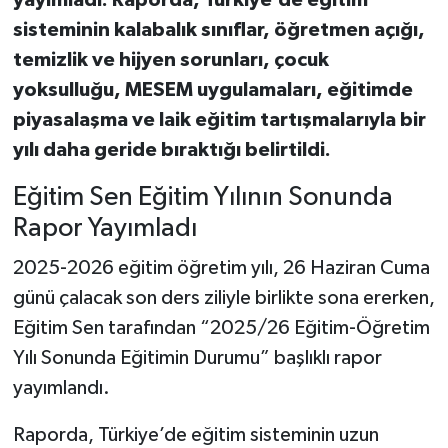
yayımladı. Raporda, Türkiye’de eğitim
sisteminin kalabalık sınıflar, öğretmen açığı,
Teknoloji
temizlik ve hijyen sorunları, çocuk
yoksulluğu, MESEM uygulamaları, eğitimde
Vasıta
piyasalaşma ve laik eğitim tartışmalarıyla bir
Vefat Haberleri
yılı daha geride bıraktığı belirtildi.
Eğitim Sen Eğitim Yılının Sonunda
Yaşam
Rapor Yayımladı
2025-2026 eğitim öğretim yılı, 26 Haziran Cuma
günü çalacak son ders ziliyle birlikte sona ererken,
Eğitim Sen tarafından “2025/26 Eğitim-Öğretim
Yılı Sonunda Eğitimin Durumu” başlıklı rapor
yayımlandı.
Raporda, Türkiye’de eğitim sisteminin uzun