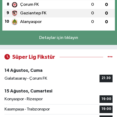
8
Çorum FK
0
0
9
Gaziantep FK
0
0
10
Alanyaspor
0
0
Detaylar için tıklayın
Süper Lig Fikstür
14 Ağustos, Cuma
Galatasaray - Çorum FK
21:30
15 Ağustos, Cumartesi
Konyaspor - Rizespor
19:00
Kasımpaşa - Trabzonspor
19:00