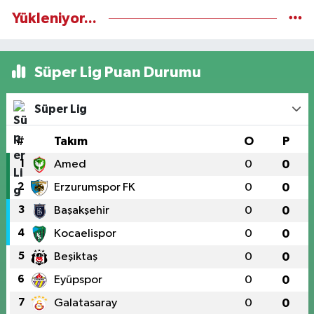
Yükleniyor...
Süper Lig Puan Durumu
Süper Lig
#
Takım
O
P
1
Amed
0
0
2
Erzurumspor FK
0
0
3
Başakşehir
0
0
4
Kocaelispor
0
0
5
Beşiktaş
0
0
6
Eyüpspor
0
0
7
Galatasaray
0
0