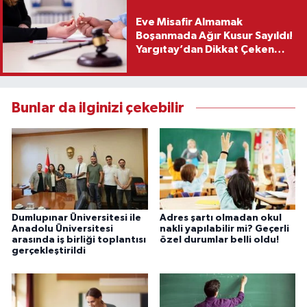
Eve Misafir Almamak
Boşanmada Ağır Kusur Sayıldı!
Yargıtay’dan Dikkat Çeken
Karar
Bunlar da ilginizi çekebilir
Dumlupınar Üniversitesi ile
Adres şartı olmadan okul
Anadolu Üniversitesi
nakli yapılabilir mi? Geçerli
arasında iş birliği toplantısı
özel durumlar belli oldu!
gerçekleştirildi