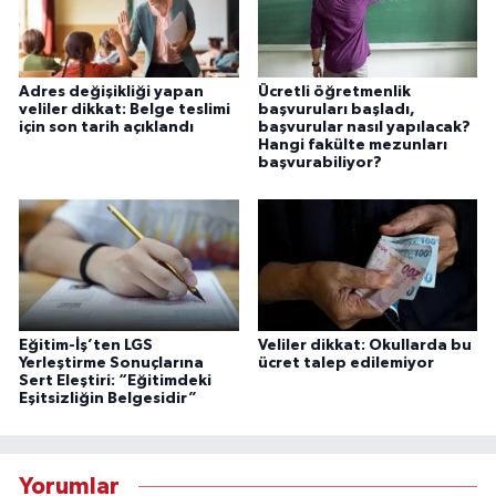
Adres değişikliği yapan
Ücretli öğretmenlik
veliler dikkat: Belge teslimi
başvuruları başladı,
için son tarih açıklandı
başvurular nasıl yapılacak?
Hangi fakülte mezunları
başvurabiliyor?
Eğitim-İş’ten LGS
Veliler dikkat: Okullarda bu
Yerleştirme Sonuçlarına
ücret talep edilemiyor
Sert Eleştiri: “Eğitimdeki
Eşitsizliğin Belgesidir”
Yorumlar