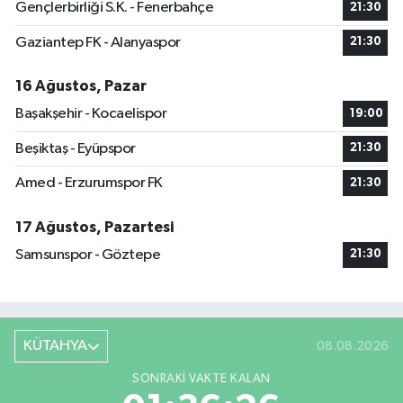
Gençlerbirliği S.K. - Fenerbahçe
21:30
Gaziantep FK - Alanyaspor
21:30
16 Ağustos, Pazar
Başakşehir - Kocaelispor
19:00
Beşiktaş - Eyüpspor
21:30
Amed - Erzurumspor FK
21:30
17 Ağustos, Pazartesi
Samsunspor - Göztepe
21:30
KÜTAHYA
08.08.2026
SONRAKI VAKTE KALAN