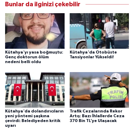
Bunlar da ilginizi çekebilir
Kütahya'yı yasa boğmuştu:
Kütahya'da Otobüste
Genç doktorun ölüm
Tansiyonlar Yükseldi!
nedeni belli oldu
Kütahya'da dolandırıcıların
Trafik Cezalarında Rekor
yeni yöntemi şaşkına
Artış: Bazı İhlallerde Ceza
çevirdi: Belediyeden kritik
370 Bin TL’ye Ulaşacak
uyarı