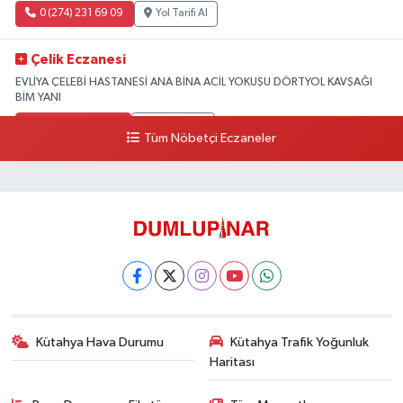
0 (274) 231 69 09
Yol Tarifi Al
Çelik Eczanesi
EVLİYA ÇELEBİ HASTANESİ ANA BİNA ACİL YOKUŞU DÖRTYOL KAVŞAĞI
BİM YANI
0 (274) 231 81 64
Yol Tarifi Al
Tüm Nöbetçi Eczaneler
Kütahya Hava Durumu
Kütahya Trafik Yoğunluk
Haritası