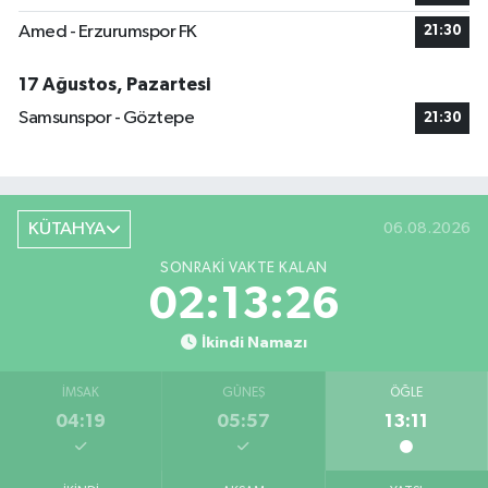
Amed - Erzurumspor FK
21:30
17 Ağustos, Pazartesi
Samsunspor - Göztepe
21:30
KÜTAHYA
06.08.2026
SONRAKI VAKTE KALAN
02:13:25
İkindi Namazı
İMSAK
GÜNEŞ
ÖĞLE
04:19
05:57
13:11