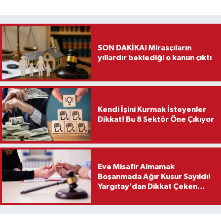
SON DAKİKA! Mirasçıların
yıllardır beklediği o kanun çıktı
Kendi İşini Kurmak İsteyenler
Dikkat! Bu 8 Sektör Öne Çıkıyor
Eve Misafir Almamak
Boşanmada Ağır Kusur Sayıldı!
Yargıtay’dan Dikkat Çeken
Karar