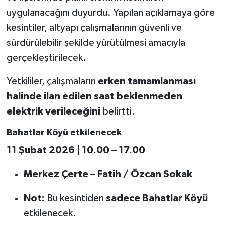
uygulanacağını duyurdu. Yapılan açıklamaya göre
Teknoloji
kesintiler, altyapı çalışmalarının güvenli ve
sürdürülebilir şekilde yürütülmesi amacıyla
Vasıta
gerçekleştirilecek.
Vefat Haberleri
Yetkililer, çalışmaların
erken tamamlanması
halinde ilan edilen saat beklenmeden
Yaşam
elektrik verileceğini
belirtti.
Bahatlar Köyü etkilenecek
11 Şubat 2026 | 10.00 – 17.00
Merkez Çerte – Fatih / Özcan Sokak
Not:
Bu kesintiden
sadece Bahatlar Köyü
etkilenecek.