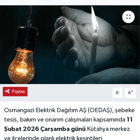
Haber
Haber İlanlar
Kültür-Sanat
Magazin
Resmi İlanlar
Sağlık
Paylaş
-
+
A
A
Seri İlan
Osmangazi Elektrik Dağıtım AŞ (OEDAŞ), şebeke
tesis, bakım ve onarım çalışmaları kapsamında
11
Siyaset
Şubat 2026 Çarşamba günü
Kütahya merkez
ve ilçelerinde planlı elektrik kesintileri
Spor