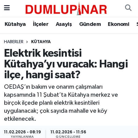
Asayiş
Kütahya Hava Durumu
Kütahya
İlçeler
Asayiş
Gündem
Ekonomi
Diğer
Kütahya Trafik Yoğunluk Haritası
HABERLER
KÜTAHYA
Elektrik kesintisi
Dünya
Süper Lig Puan Durumu ve Fikstür
Kütahya’yı vuracak: Hangi
Eğitim
Tüm Manşetler
ilçe, hangi saat?
Ekonomi
Son Dakika Haberleri
OEDAŞ’ın bakım ve onarım çalışmaları
kapsamında 11 Şubat’ta Kütahya merkez ve
Eleman
Haber Arşivi
birçok ilçede planlı elektrik kesintileri
uygulanacak; çok sayıda mahalle ve köy
Emlak
etkilenecek.
11.02.2026 - 08:19
11.02.2026 - 11:56
Gündem
YAYINLANMA
GÜNCELLEME