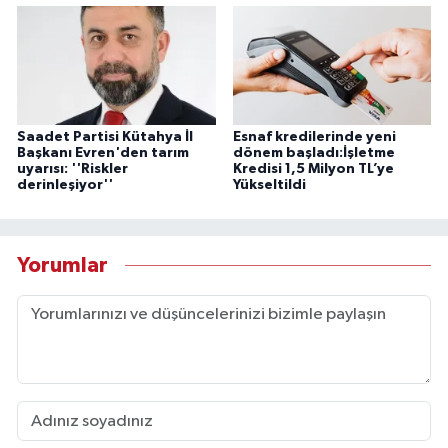
Saadet Partisi Kütahya İl
Esnaf kredilerinde yeni
Başkanı Evren'den tarım
dönem başladı:İşletme
uyarısı: ''Riskler
Kredisi 1,5 Milyon TL’ye
derinleşiyor''
Yükseltildi
Yorumlar