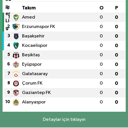
#
Takım
O
P
1
Amed
0
0
2
Erzurumspor FK
0
0
3
Başakşehir
0
0
4
Kocaelispor
0
0
5
Beşiktaş
0
0
6
Eyüpspor
0
0
7
Galatasaray
0
0
8
Çorum FK
0
0
9
Gaziantep FK
0
0
10
Alanyaspor
0
0
Detaylar için tıklayın