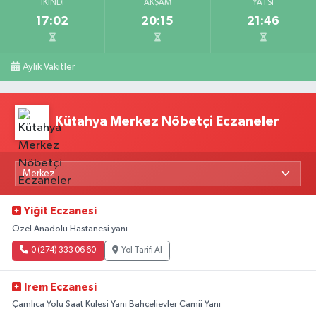
İKINDI
AKŞAM
YATSI
17:02
20:15
21:46
Aylık Vakitler
Kütahya Merkez Nöbetçi Eczaneler
Yiğit Eczanesi
Özel Anadolu Hastanesi yanı
0 (274) 333 06 60
Yol Tarifi Al
Irem Eczanesi
Çamlıca Yolu Saat Kulesi Yanı Bahçelievler Camii Yanı