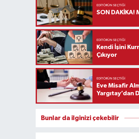
EDITÖRÜN SEÇTIĞI
S
EDITÖRÜN SEÇTIĞI
Kendi İşini Ku
Çıkıyor
EDITÖRÜN SEÇTIĞI
Eve Misafir Al
Yargıtay’dan 
Bunlar da ilginizi çekebilir