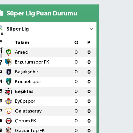
Süper Lig Puan Durumu
Süper Lig
#
Takım
O
P
1
Amed
0
0
2
Erzurumspor FK
0
0
3
Başakşehir
0
0
4
Kocaelispor
0
0
5
Beşiktaş
0
0
6
Eyüpspor
0
0
7
Galatasaray
0
0
8
Çorum FK
0
0
9
Gaziantep FK
0
0