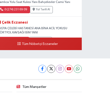
amlıca Yolu Saat Kulesi Yanı Bahçelievler Camii Yanı
0 (274) 231 69 09
Yol Tarifi Al
Çelik Eczanesi
VLİYA ÇELEBİ HASTANESİ ANA BİNA ACİL YOKUŞU
ÖRTYOL KAVŞAĞI BİM YANI
0 (274) 231 81 64
Yol Tarifi Al
Tüm Nöbetçi Eczaneler
Tüm Manşetler