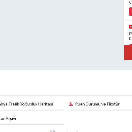
Ç
E
D
hya Trafik Yoğunluk Haritası
Puan Durumu ve Fikstür
er Arşivi