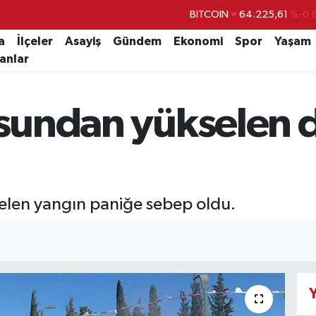
BITCOIN
64.225,61
%-0.
DOLAR
47,6704
a
İlçeler
Asayiş
Gündem
Ekonomi
Spor
Yaşam
lanlar
EURO
55,0406
%-0.
STERLİN
64,2143
fosundan yükselen
GRAM ALTIN
6510.40
%0.
BİST100
13.799
%
elen yangın paniğe sebep oldu.
Y