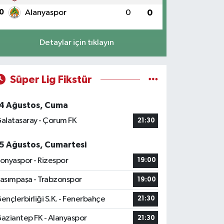
0
Alanyaspor
0
0
Detaylar için tıklayın
Süper Lig Fikstür
4 Ağustos, Cuma
alatasaray - Çorum FK
21:30
5 Ağustos, Cumartesi
onyaspor - Rizespor
19:00
asımpaşa - Trabzonspor
19:00
ençlerbirliği S.K. - Fenerbahçe
21:30
aziantep FK - Alanyaspor
21:30