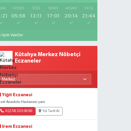
SAK
GÜNEŞ
ÖĞLE
İKINDI
AKŞAM
YATSI
:21
05:58
13:11
17:01
20:14
21:44
Aylık Vakitler
Kütahya Merkez Nöbetçi
Eczaneler
Yiğit Eczanesi
zel Anadolu Hastanesi yanı
0 (274) 333 06 60
Yol Tarifi Al
Irem Eczanesi