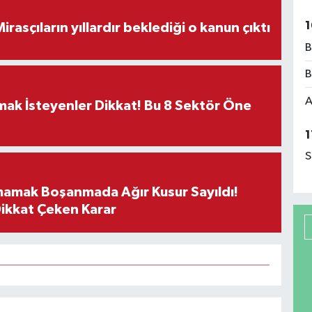
1
ON DAKİKA! Mirasçıların yıllardır beklediği o kanun çıktı
B
B
A
rmak İsteyenler Dikkat! Bu 8 Sektör Öne
1
S
mamak Boşanmada Ağır Kusur Sayıldı!
Dikkat Çeken Karar