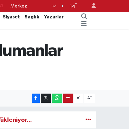
°
Merkez
63
14
%0
Siyaset
Sağlık
Yazarlar
08
%0
 dumanlar
45
70
-
+
A
A
ükleniyor...