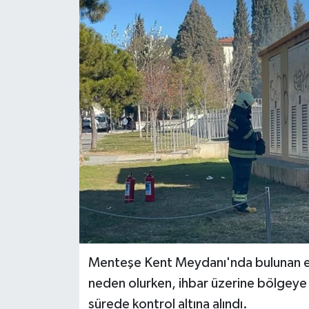
Haber
Haber İlanlar
Kültür-Sanat
Magazin
Resmi İlanlar
Sağlık
Seri İlan
Menteşe Kent Meydanı'nda bulunan el
Siyaset
neden olurken, ihbar üzerine bölgeye s
sürede kontrol altına alındı.
Spor