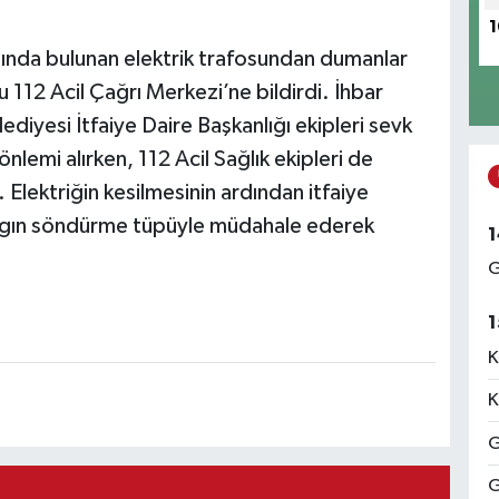
1
nda bulunan elektrik trafosundan dumanlar
112 Acil Çağrı Merkezi’ne bildirdi. İhbar
iyesi İtfaiye Daire Başkanlığı ekipleri sevk
önlemi alırken, 112 Acil Sağlık ekipleri de
 Elektriğin kesilmesinin ardından itfaiye
yangın söndürme tüpüyle müdahale ederek
1
G
1
K
K
G
G