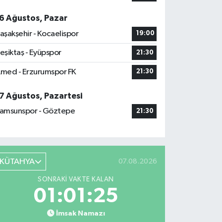
6 Ağustos, Pazar
aşakşehir - Kocaelispor
19:00
eşiktaş - Eyüpspor
21:30
med - Erzurumspor FK
21:30
7 Ağustos, Pazartesi
amsunspor - Göztepe
21:30
KÜTAHYA
07.08.2026
SONRAKI VAKTE KALAN
01:01:25
İmsak Namazı