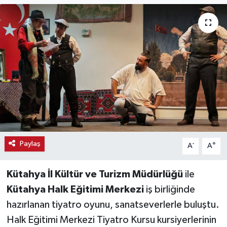
Haber
Haber İlanlar
Kültür-Sanat
Magazin
Resmi İlanlar
Paylaş
-
+
A
A
Sağlık
Seri İlan
Kütahya İl Kültür ve Turizm Müdürlüğü
ile
Kütahya Halk Eğitimi Merkezi
iş birliğinde
Siyaset
hazırlanan tiyatro oyunu, sanatseverlerle buluştu.
Halk Eğitimi Merkezi Tiyatro Kursu kursiyerlerinin
Spor