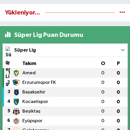
Yükleniyor...
Süper Lig Puan Durumu
Süper Lig
#
Takım
O
P
1
Amed
0
0
2
Erzurumspor FK
0
0
3
Başakşehir
0
0
4
Kocaelispor
0
0
5
Beşiktaş
0
0
6
Eyüpspor
0
0