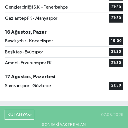
Gençlerbirliği S.K. - Fenerbahçe
21:30
Gaziantep FK - Alanyaspor
21:30
16 Ağustos, Pazar
Başakşehir - Kocaelispor
19:00
Beşiktaş - Eyüpspor
21:30
Amed - Erzurumspor FK
21:30
17 Ağustos, Pazartesi
Samsunspor - Göztepe
21:30
KÜTAHYA
07.08.2026
SONRAKI VAKTE KALAN