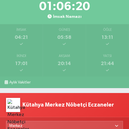
01:06:19
İmsak Namazı
İMSAK
GÜNEŞ
ÖĞLE
04:21
05:58
13:11
İKINDI
AKŞAM
YATSI
17:01
20:14
21:44
Aylık Vakitler
Kütahya Merkez Nöbetçi Eczaneler