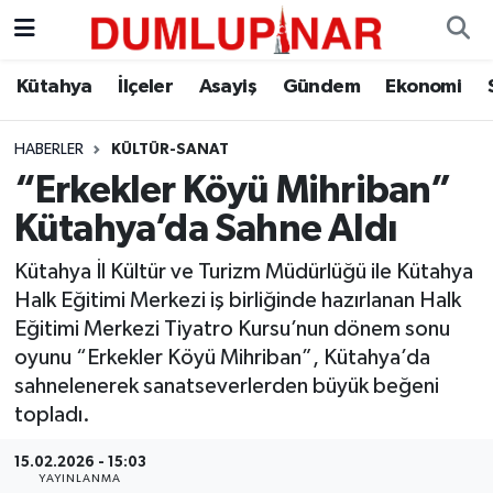
Asayiş
Kütahya Hava Durumu
Kütahya
İlçeler
Asayiş
Gündem
Ekonomi
Diğer
Kütahya Trafik Yoğunluk Haritası
HABERLER
KÜLTÜR-SANAT
“Erkekler Köyü Mihriban”
Dünya
Süper Lig Puan Durumu ve Fikstür
Kütahya’da Sahne Aldı
Eğitim
Tüm Manşetler
Kütahya İl Kültür ve Turizm Müdürlüğü ile Kütahya
Halk Eğitimi Merkezi iş birliğinde hazırlanan Halk
Ekonomi
Son Dakika Haberleri
Eğitimi Merkezi Tiyatro Kursu’nun dönem sonu
oyunu “Erkekler Köyü Mihriban”, Kütahya’da
Eleman
Haber Arşivi
sahnelenerek sanatseverlerden büyük beğeni
topladı.
Emlak
15.02.2026 - 15:03
Gündem
YAYINLANMA