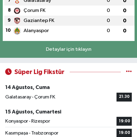
7
Galatasaray
0
0
8
Çorum FK
0
0
9
Gaziantep FK
0
0
10
Alanyaspor
0
0
Detaylar için tıklayın
Süper Lig Fikstür
14 Ağustos, Cuma
Galatasaray - Çorum FK
21:30
15 Ağustos, Cumartesi
Konyaspor - Rizespor
19:00
Kasımpaşa - Trabzonspor
19:00