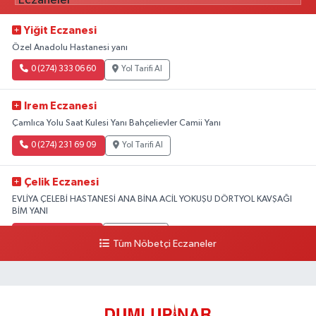
Yiğit Eczanesi
Özel Anadolu Hastanesi yanı
0 (274) 333 06 60
Yol Tarifi Al
Irem Eczanesi
Çamlıca Yolu Saat Kulesi Yanı Bahçelievler Camii Yanı
0 (274) 231 69 09
Yol Tarifi Al
Çelik Eczanesi
EVLİYA ÇELEBİ HASTANESİ ANA BİNA ACİL YOKUŞU DÖRTYOL KAVŞAĞI
BİM YANI
0 (274) 231 81 64
Yol Tarifi Al
Tüm Nöbetçi Eczaneler