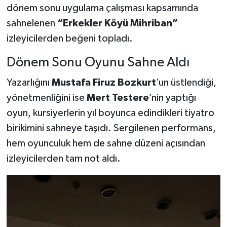
dönem sonu uygulama çalışması kapsamında
sahnelenen
“Erkekler Köyü Mihriban”
Teknoloji
izleyicilerden beğeni topladı.
Vasıta
Dönem Sonu Oyunu Sahne Aldı
Vefat Haberleri
Yazarlığını
Mustafa Firuz Bozkurt
’un üstlendiği,
yönetmenliğini ise
Mert Testere
’nin yaptığı
Yaşam
oyun, kursiyerlerin yıl boyunca edindikleri tiyatro
birikimini sahneye taşıdı. Sergilenen performans,
hem oyunculuk hem de sahne düzeni açısından
izleyicilerden tam not aldı.