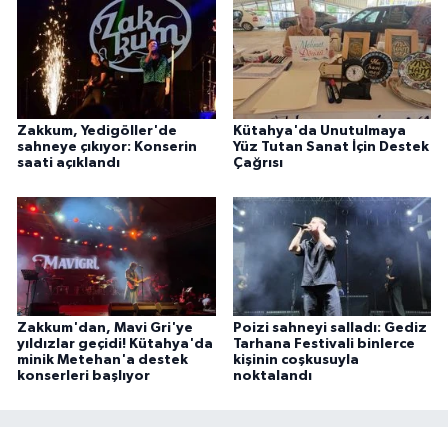
Zakkum, Yedigöller'de
Kütahya'da Unutulmaya
sahneye çıkıyor: Konserin
Yüz Tutan Sanat İçin Destek
saati açıklandı
Çağrısı
Zakkum'dan, Mavi Gri'ye
Poizi sahneyi salladı: Gediz
yıldızlar geçidi! Kütahya'da
Tarhana Festivali binlerce
minik Metehan'a destek
kişinin coşkusuyla
konserleri başlıyor
noktalandı