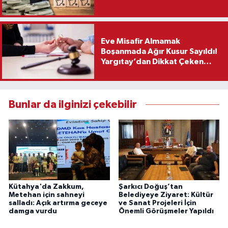
Eve Misafir Almamak
Boşanmada Ağır Kusur Sayıldı!
Yargıtay’dan Dikkat Çeken
Karar
Bunlar da ilginizi çekebilir
Kütahya'da Zakkum,
Şarkıcı Doğuş’tan
Metehan için sahneyi
Belediyeye Ziyaret: Kültür
salladı: Açık artırma geceye
ve Sanat Projeleri İçin
damga vurdu
Önemli Görüşmeler Yapıldı