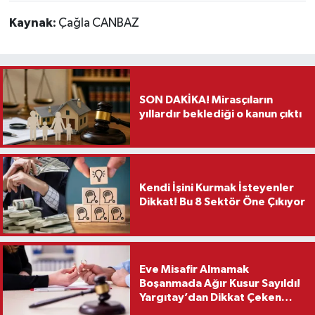
Kaynak:
Çağla CANBAZ
SON DAKİKA! Mirasçıların
yıllardır beklediği o kanun çıktı
Kendi İşini Kurmak İsteyenler
Dikkat! Bu 8 Sektör Öne Çıkıyor
Eve Misafir Almamak
Boşanmada Ağır Kusur Sayıldı!
Yargıtay’dan Dikkat Çeken
Karar