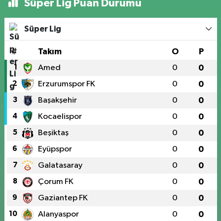
Süper Lig Puan Durumu
Süper Lig
#
Takım
O
P
1
Amed
0
0
2
Erzurumspor FK
0
0
3
Başakşehir
0
0
4
Kocaelispor
0
0
5
Beşiktaş
0
0
6
Eyüpspor
0
0
7
Galatasaray
0
0
8
Çorum FK
0
0
9
Gaziantep FK
0
0
10
Alanyaspor
0
0