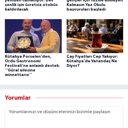
yeniden canlanıyor: Dev
gençler için Yüzme Bilmeyen
şenlik için ücretsiz otobüs
Kalmasın Yaz Okulu
kaldırılacak
başvuruları başladı
Kütahya Porselen’den,
Çay Fiyatları Cep Yakıyor:
Ordu Gastronomi
Kütahya’da Vatandaş Ne
Festivali’ne anlamlı destek:
Diyor?
''Güral ailesine
minnettarız''
Yorumlar