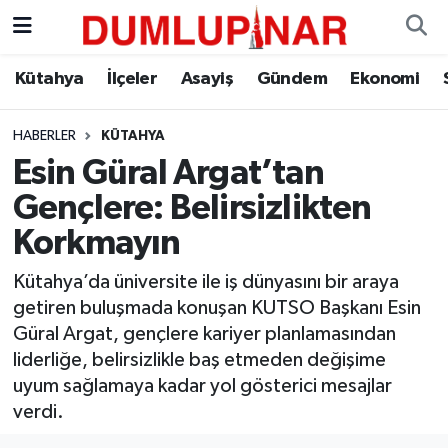
Asayiş
Kütahya Hava Durumu
Kütahya
İlçeler
Asayiş
Gündem
Ekonomi
Diğer
Kütahya Trafik Yoğunluk Haritası
HABERLER
KÜTAHYA
Esin Güral Argat’tan
Dünya
Süper Lig Puan Durumu ve Fikstür
Gençlere: Belirsizlikten
Eğitim
Tüm Manşetler
Korkmayın
Ekonomi
Son Dakika Haberleri
Kütahya’da üniversite ile iş dünyasını bir araya
getiren buluşmada konuşan KUTSO Başkanı Esin
Eleman
Haber Arşivi
Güral Argat, gençlere kariyer planlamasından
liderliğe, belirsizlikle baş etmeden değişime
Emlak
uyum sağlamaya kadar yol gösterici mesajlar
verdi.
Gündem