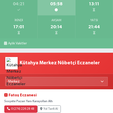
04:21
05:58
13:11
İKINDI
AKŞAM
YATSI
17:01
20:14
21:44
Aylık Vakitler
Kütahya Merkez Nöbetçi Eczaneler
Fatoş Eczanesi
Sosyete Pazarı Yanı Karayolları Altı
0 (274) 226 28 48
Yol Tarifi Al