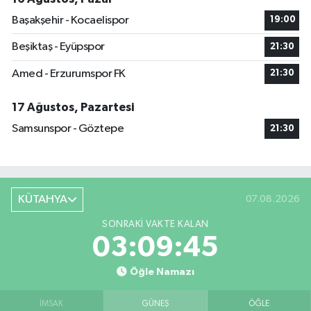
Başakşehir - Kocaelispor
19:00
Beşiktaş - Eyüpspor
21:30
Amed - Erzurumspor FK
21:30
17 Ağustos, Pazartesi
Samsunspor - Göztepe
21:30
KÜTAHYA
07.08.2026
SONRAKI VAKTE KALAN
03:09:43
Öğle Namazı
İMSAK
GÜNEŞ
ÖĞLE