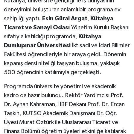
Kütahya, üniversite gençliği ile iş dünyasının
deneyimini buluşturan anlamlı bir programa ev
Teknoloji
sahipliği yaptı.
Esin Güral Argat
,
Kütahya
Ticaret ve Sanayi Odası
Yönetim Kurulu Başkanı
Vasıta
sıfatıyla katıldığı programda,
Kütahya
Vefat Haberleri
Dumlupınar Üniversitesi
İktisadi ve İdari Bilimler
Fakültesi öğrencileriyle bir araya geldi. Dönemin
Yaşam
kapanış dersi niteliği taşıyan buluşma, yaklaşık
500 öğrencinin katılımıyla gerçekleşti.
Programda üniversite yönetimi ve akademik
kadro da hazır bulundu. Rektör Yardımcısı Prof.
Dr. Ayhan Kahraman, İİBF Dekanı Prof. Dr. Ercan
Taşkın, KUTSO Akademik Danışmanı Dr. Öğr.
Üyesi Murat Öztürk ile Uluslararası Ticaret ve
Finans Bölümü öğretim üyeleri etkinliğe katılarak