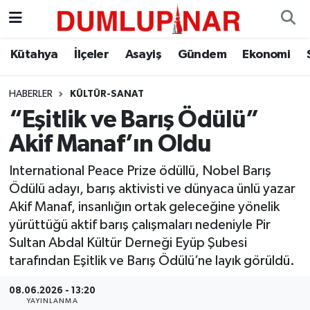
Asayiş
Kütahya Hava Durumu
Kütahya
İlçeler
Asayiş
Gündem
Ekonomi
Diğer
Kütahya Trafik Yoğunluk Haritası
HABERLER
KÜLTÜR-SANAT
“Eşitlik ve Barış Ödülü”
Dünya
Süper Lig Puan Durumu ve Fikstür
Akif Manaf’ın Oldu
Eğitim
Tüm Manşetler
International Peace Prize ödüllü, Nobel Barış
Ödülü adayı, barış aktivisti ve dünyaca ünlü yazar
Ekonomi
Son Dakika Haberleri
Akif Manaf, insanlığın ortak geleceğine yönelik
yürüttüğü aktif barış çalışmaları nedeniyle Pir
Eleman
Haber Arşivi
Sultan Abdal Kültür Derneği Eyüp Şubesi
tarafından Eşitlik ve Barış Ödülü’ne layık görüldü.
Emlak
08.06.2026 - 13:20
Gündem
YAYINLANMA