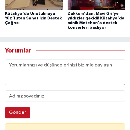
Kütahya'da Unutulmaya
Zakkum'dan, Mavi Gri'ye
Yüz Tutan Sanat İçin Destek
yıldızlar geçidi! Kütahya'da
Çağrısı
minik Metehan'a destek
konserleri başlıyor
Yorumlar
Gönder