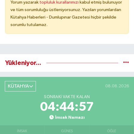
Yorum yazarak
topluluk kurallarımızı
kabul etmiş bulunuyor
ve tüm sorumluluğu üstleniyorsunuz. Yazılan yorumlardan
Kütahya Haberleri - Dumlupınar Gazetesi hiçbir şekilde
sorumlu tutulamaz.
Yükleniyor...
KÜTAHYA
08.08.2026
SONRAKI VAKTE KALAN
04:44:56
İmsak Namazı
İMSAK
GÜNEŞ
ÖĞLE