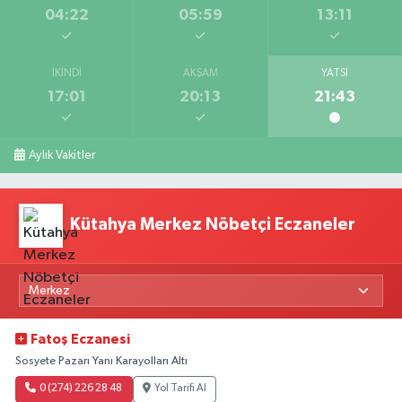
04:22
05:59
13:11
İKINDI
AKŞAM
YATSI
17:01
20:13
21:43
Aylık Vakitler
Kütahya Merkez Nöbetçi Eczaneler
Fatoş Eczanesi
Sosyete Pazarı Yanı Karayolları Altı
0 (274) 226 28 48
Yol Tarifi Al