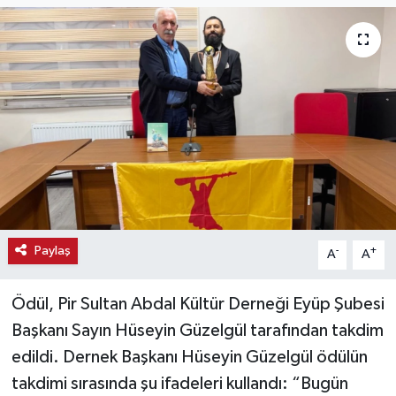
Haber
Haber İlanlar
Kültür-Sanat
Magazin
Resmi İlanlar
Paylaş
-
+
A
A
Sağlık
Seri İlan
Ödül, Pir Sultan Abdal Kültür Derneği Eyüp Şubesi
Başkanı Sayın Hüseyin Güzelgül tarafından takdim
Siyaset
edildi. Dernek Başkanı Hüseyin Güzelgül ödülün
takdimi sırasında şu ifadeleri kullandı: “Bugün
Spor