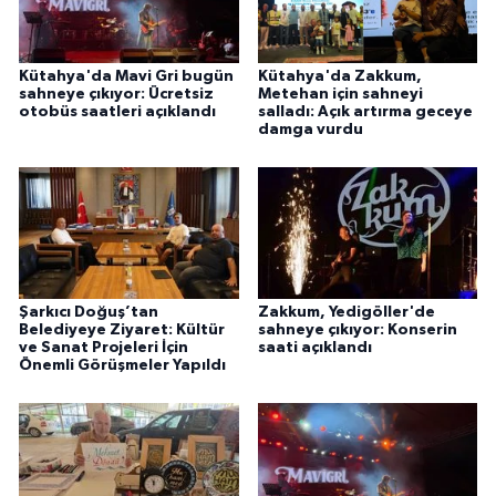
Kütahya'da Mavi Gri bugün
Kütahya'da Zakkum,
sahneye çıkıyor: Ücretsiz
Metehan için sahneyi
otobüs saatleri açıklandı
salladı: Açık artırma geceye
damga vurdu
Şarkıcı Doğuş’tan
Zakkum, Yedigöller'de
Belediyeye Ziyaret: Kültür
sahneye çıkıyor: Konserin
ve Sanat Projeleri İçin
saati açıklandı
Önemli Görüşmeler Yapıldı