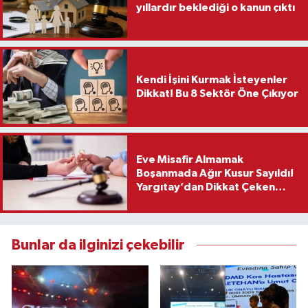
yıllardır beklediği o kanun çıktı
Kendi İşini Kurmak İsteyenler
Dikkat! Bu 8 Sektör Öne Çıkıyor
Eve Misafir Almamak
Boşanmada Ağır Kusur Sayıldı!
Yargıtay’dan Dikkat Çeken
Karar
Bunlar da ilginizi çekebilir