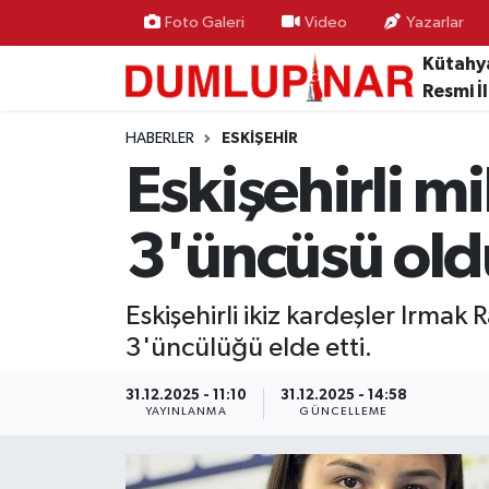
Foto Galeri
Video
Yazarlar
Kütahy
Asayiş
Kütahya Hava Durumu
Resmi İ
Diğer
Kütahya Trafik Yoğunluk Haritası
HABERLER
ESKIŞEHIR
Eskişehirli m
Dünya
Süper Lig Puan Durumu ve Fikstür
3'üncüsü old
Eğitim
Tüm Manşetler
Ekonomi
Son Dakika Haberleri
Eskişehirli ikiz kardeşler Irm
3'üncülüğü elde etti.
Eleman
Haber Arşivi
31.12.2025 - 11:10
31.12.2025 - 14:58
YAYINLANMA
GÜNCELLEME
Emlak
Gündem