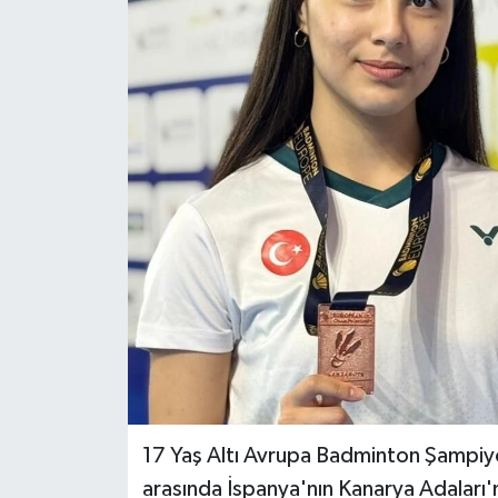
Haber
Haber İlanlar
Kültür-Sanat
Magazin
Resmi İlanlar
Sağlık
Seri İlan
Siyaset
17 Yaş Altı Avrupa Badminton Şampiyon
arasında İspanya'nın Kanarya Adaları'
Spor