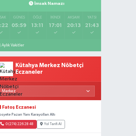
İmsak Namazı
SAK
GÜNEŞ
ÖĞLE
İKINDI
AKŞAM
YATSI
:22
05:59
13:11
17:01
20:13
21:43
Aylık Vakitler
Kütahya Merkez Nöbetçi
Eczaneler
Fatoş Eczanesi
osyete Pazarı Yanı Karayolları Altı
0 (274) 226 28 48
Yol Tarifi Al