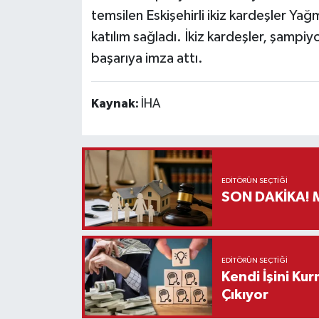
temsilen Eskişehirli ikiz kardeşler Y
Teknoloji
katılım sağladı. İkiz kardeşler, şampi
başarıya imza attı.
Vasıta
Kaynak:
İHA
Vefat Haberleri
Yaşam
EDITÖRÜN SEÇTIĞI
S
EDITÖRÜN SEÇTIĞI
Kendi İşini Ku
Çıkıyor