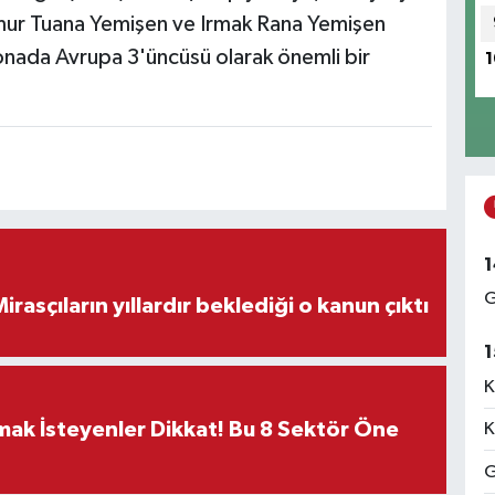
ağmur Tuana Yemişen ve Irmak Rana Yemişen
yonada Avrupa 3'üncüsü olarak önemli bir
1
1
G
ON DAKİKA! Mirasçıların yıllardır beklediği o kanun çıktı
1
K
rmak İsteyenler Dikkat! Bu 8 Sektör Öne
K
G