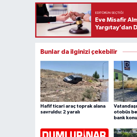
EDITÖRÜN SEÇTIĞI
Eve Misafir Al
Yargıtay’dan 
Bunlar da ilginizi çekebilir
Hafif ticari araç toprak alana
Vatandaşı
savruldu: 2 yaralı
otobüs be
bank konu