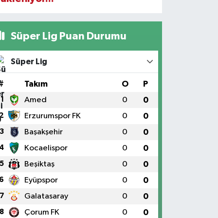
Süper Lig Puan Durumu
Süper Lig
#
Takım
O
P
1
Amed
0
0
2
Erzurumspor FK
0
0
3
Başakşehir
0
0
4
Kocaelispor
0
0
5
Beşiktaş
0
0
6
Eyüpspor
0
0
7
Galatasaray
0
0
8
Çorum FK
0
0