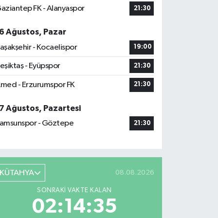
aziantep FK - Alanyaspor
21:30
6 Ağustos, Pazar
aşakşehir - Kocaelispor
19:00
eşiktaş - Eyüpspor
21:30
med - Erzurumspor FK
21:30
7 Ağustos, Pazartesi
amsunspor - Göztepe
21:30
KÜTAHYA
08.08.2026
SONRAKI VAKTE KALAN
02:14:34