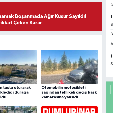
G
mamak Boşanmada Ağır Kusur Sayıldı!
1
Dikkat Çeken Karar
B
B
A
1
S
n taşta oturarak
Otomobilin motosikleti
klediği durağa
sağından tehlikeli geçişi kask
ldu
kamerasına yansıdı