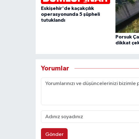
Eskişehir'de kaçakçılık
operasyonunda 5 şüpheli
tutuklandı
Porsuk Çay
dikkat çek
Yorumlar
Gönder