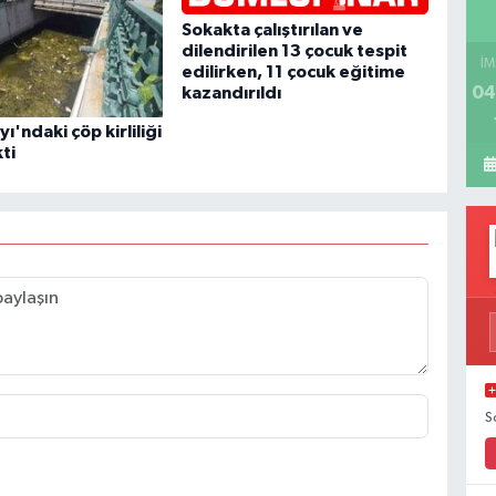
Sokakta çalıştırılan ve
dilendirilen 13 çocuk tespit
İM
edilirken, 11 çocuk eğitime
04
kazandırıldı
ı'ndaki çöp kirliliği
ti
S