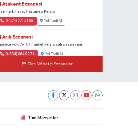
Atakent Eczanesi
zel Park Hayat Hastanesi Karşısı
0 (274) 271 51 55
Yol Tarifi Al
Arık Eczanesi
amlıca yolu A-101 market karşısı salı pazarı yanı
0 (534) 064 92 71
Yol Tarifi Al
Tüm Nöbetçi Eczaneler
Tüm Manşetler