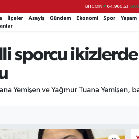
BITCOIN
64.960,21
%0.
DOLAR
47,7436
%0.
a
İlçeler
Asayiş
Gündem
Ekonomi
Spor
Yaşam
lanlar
EURO
55,2510
%0.
STERLİN
64,4811
%0.
illi sporcu ikizler
GRAM ALTIN
6660.55
%0.
BİST100
13.779
%-
u
ak Rana Yemişen ve Yağmur Tuana Yemişen,
Y