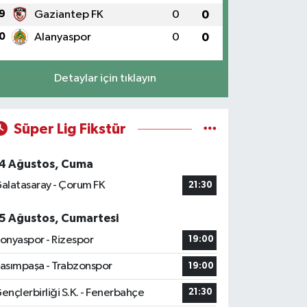
9
Gaziantep FK
0
0
0
Alanyaspor
0
0
Detaylar için tıklayın
Süper Lig Fikstür
4 Ağustos, Cuma
alatasaray - Çorum FK
21:30
5 Ağustos, Cumartesi
onyaspor - Rizespor
19:00
asımpaşa - Trabzonspor
19:00
ençlerbirliği S.K. - Fenerbahçe
21:30