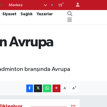
°
Merkez
87
15
18
Siyaset
Sağlık
Yazarlar
32
38
den Avrupa
03
14
 badminton branşında Avrupa
-
+
A
A
ükleniyor...