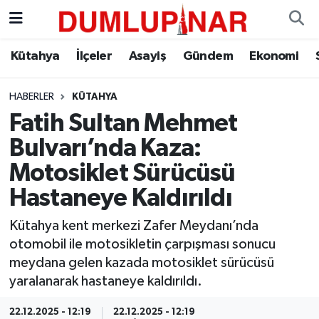
Asayiş
Kütahya Hava Durumu
Kütahya
İlçeler
Asayiş
Gündem
Ekonomi
Diğer
Kütahya Trafik Yoğunluk Haritası
HABERLER
KÜTAHYA
Fatih Sultan Mehmet
Dünya
Süper Lig Puan Durumu ve Fikstür
Bulvarı’nda Kaza:
Eğitim
Tüm Manşetler
Motosiklet Sürücüsü
Hastaneye Kaldırıldı
Ekonomi
Son Dakika Haberleri
Kütahya kent merkezi Zafer Meydanı’nda
Eleman
Haber Arşivi
otomobil ile motosikletin çarpışması sonucu
meydana gelen kazada motosiklet sürücüsü
Emlak
yaralanarak hastaneye kaldırıldı.
Gündem
22.12.2025 - 12:19
22.12.2025 - 12:19