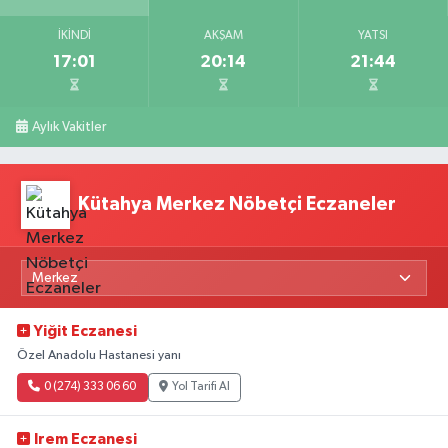
İKINDI
AKŞAM
YATSI
17:01
20:14
21:44
Aylık Vakitler
Kütahya Merkez Nöbetçi Eczaneler
Yiğit Eczanesi
Özel Anadolu Hastanesi yanı
0 (274) 333 06 60
Yol Tarifi Al
Irem Eczanesi