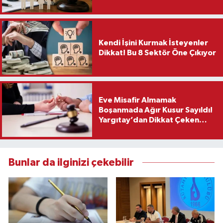
Kendi İşini Kurmak İsteyenler
Dikkat! Bu 8 Sektör Öne Çıkıyor
Eve Misafir Almamak
Boşanmada Ağır Kusur Sayıldı!
Yargıtay’dan Dikkat Çeken
Karar
Bunlar da ilginizi çekebilir