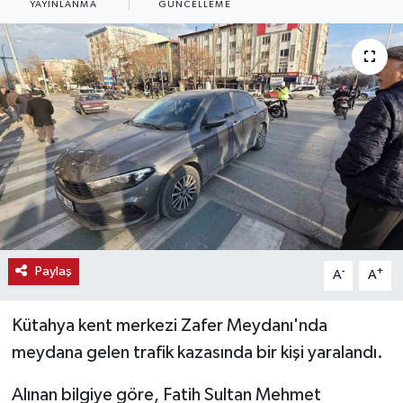
YAYINLANMA
GÜNCELLEME
Haber
Haber İlanlar
Kültür-Sanat
Magazin
Resmi İlanlar
Sağlık
Paylaş
-
+
A
A
Seri İlan
Kütahya kent merkezi Zafer Meydanı'nda
meydana gelen trafik kazasında bir kişi yaralandı.
Siyaset
Alınan bilgiye göre, Fatih Sultan Mehmet
Spor