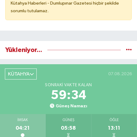
Kütahya Haberleri - Dumlupınar Gazetesi hiçbir şekilde
sorumlu tutulamaz.
Yükleniyor...
KÜTAHYA
07.08.2026
SONRAKI VAKTE KALAN
59:33
Güneş Namazı
İMSAK
GÜNEŞ
ÖĞLE
04:21
05:58
13:11