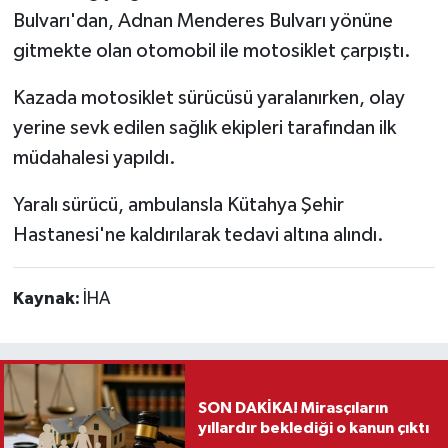
Bulvarı'dan, Adnan Menderes Bulvarı yönüne
Teknoloji
gitmekte olan otomobil ile motosiklet çarpıştı.
Kazada motosiklet sürücüsü yaralanırken, olay
Vasıta
yerine sevk edilen sağlık ekipleri tarafından ilk
Vefat Haberleri
müdahalesi yapıldı.
Yaşam
Yaralı sürücü, ambulansla Kütahya Şehir
Hastanesi'ne kaldırılarak tedavi altına alındı.
Kaynak:
İHA
SON DAKİKA! Mirasçıların
yıllardır beklediği o kanun çıktı