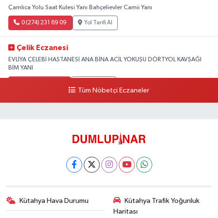
Çamlıca Yolu Saat Kulesi Yanı Bahçelievler Camii Yanı
0 (274) 231 69 09
Yol Tarifi Al
Çelik Eczanesi
EVLİYA ÇELEBİ HASTANESİ ANA BİNA ACİL YOKUŞU DÖRTYOL KAVŞAĞI
BİM YANI
0 (274) 231 81 64
Yol Tarifi Al
Tüm Nöbetçi Eczaneler
Kütahya Hava Durumu
Kütahya Trafik Yoğunluk
Haritası