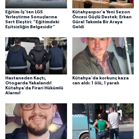
Eğitim-İş’ten LGS
Kütahyaspor’a Yeni Sezon
Yerleştirme Sonuçlarına
Öncesi Güçlü Destek: Erkan
Sert Eleştiri: “Eğitimdeki
Güral Takımla Bir Araya
Eşitsizliğin Belgesidir”
Geldi
Hastaneden Kaçtı,
Kütahya'da korkunç kaza
Otogarda Yakalandı!
can aldı: 1 ölü, 1 yaralı
Kütahya’da Firari Hükümlü
Alarmı!