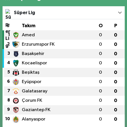
Süper Lig
#
Takım
O
P
1
Amed
0
0
2
Erzurumspor FK
0
0
3
Başakşehir
0
0
4
Kocaelispor
0
0
5
Beşiktaş
0
0
6
Eyüpspor
0
0
7
Galatasaray
0
0
8
Çorum FK
0
0
9
Gaziantep FK
0
0
10
Alanyaspor
0
0