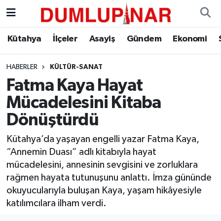
Asayiş
Kütahya Hava Durumu
Kütahya
İlçeler
Asayiş
Gündem
Ekonomi
Diğer
Kütahya Trafik Yoğunluk Haritası
HABERLER
KÜLTÜR-SANAT
Fatma Kaya Hayat
Dünya
Süper Lig Puan Durumu ve Fikstür
Mücadelesini Kitaba
Eğitim
Tüm Manşetler
Dönüştürdü
Ekonomi
Son Dakika Haberleri
Kütahya’da yaşayan engelli yazar Fatma Kaya,
“Annemin Duası” adlı kitabıyla hayat
Eleman
Haber Arşivi
mücadelesini, annesinin sevgisini ve zorluklara
rağmen hayata tutunuşunu anlattı. İmza gününde
Emlak
okuyucularıyla buluşan Kaya, yaşam hikâyesiyle
katılımcılara ilham verdi.
Gündem