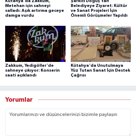
Kütahya'da Zakkum,
Şarkıcı Doğuş’tan
Metehan için sahneyi
Belediyeye Ziyaret: Kültür
salladı: Açık artırma geceye
ve Sanat Projeleri İçin
damga vurdu
Önemli Görüşmeler Yapıldı
Zakkum, Yedigöller'de
Kütahya'da Unutulmaya
sahneye çıkıyor: Konserin
Yüz Tutan Sanat İçin Destek
saati açıklandı
Çağrısı
Yorumlar