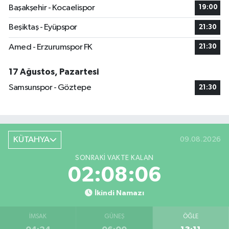
Başakşehir - Kocaelispor
19:00
Beşiktaş - Eyüpspor
21:30
Amed - Erzurumspor FK
21:30
17 Ağustos, Pazartesi
Samsunspor - Göztepe
21:30
KÜTAHYA
09.08.2026
SONRAKI VAKTE KALAN
02:08:05
İkindi Namazı
İMSAK
GÜNEŞ
ÖĞLE