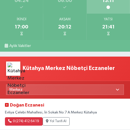
04:24
06:00
13:11
İKINDI
AKŞAM
YATSI
17:00
20:12
21:41
Aylık Vakitler
Kütahya Merkez Nöbetçi Eczaneler
Doğan Eczanesi
Evliya Çelebi Mahallesi, İri Sokak No:7 A Merkez Kütahya
0 (274) 412 64 19
Yol Tarifi Al