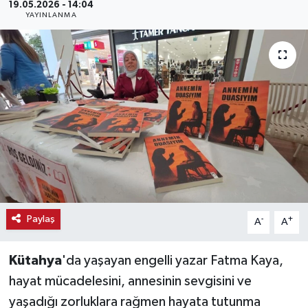
19.05.2026 - 14:04
YAYINLANMA
Haber
Haber İlanlar
Kültür-Sanat
Magazin
Resmi İlanlar
Sağlık
Paylaş
-
+
A
A
Seri İlan
Kütahya
'da yaşayan engelli yazar Fatma Kaya,
Siyaset
hayat mücadelesini, annesinin sevgisini ve
yaşadığı zorluklara rağmen hayata tutunma
Spor