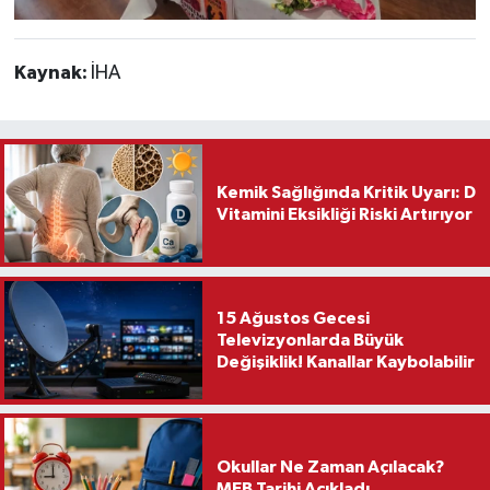
Kaynak:
İHA
Kemik Sağlığında Kritik Uyarı: D
Vitamini Eksikliği Riski Artırıyor
15 Ağustos Gecesi
Televizyonlarda Büyük
Değişiklik! Kanallar Kaybolabilir
Okullar Ne Zaman Açılacak?
MEB Tarihi Açıkladı